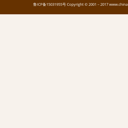
鲁ICP备15031955号
Copyright © 2001－2017 www.c