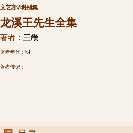
文艺部/明别集
龙溪王先生全集
著者：
王畿
著者年代：
明
著者传记：