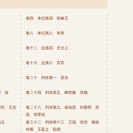
卷四 本纪第四 郁林王
卷八 本纪第八 和帝
卷十二 志第四 天文上
卷十六 志第八 百官
卷二十 列传第一 皇后
澄 徐
卷二十四 列传第五 柳世隆 张瑰
安民 王玄
卷二十八 列传第九 崔祖思 刘善明 苏
侃 垣荣祖
伯玉
卷三十二 列传第十三 王琨 张岱 褚炫
何戢 王延之 阮韬