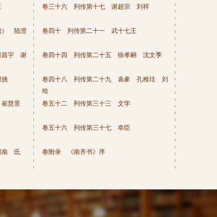
王
卷三十六 列传第十七 谢超宗 刘祥
巉） 陆澄
卷四十 列传第二十一 武十七王
何昌宇 谢
卷四十四 列传第二十五 徐孝嗣 沈文季
谢朓
卷四十八 列传第二十九 袁彖 孔稚珪 刘
绘
 崔慧景
卷五十二 列传第三十三 文学
卷五十六 列传第三十七 幸臣
河南 氐
卷附录 《南齐书》序