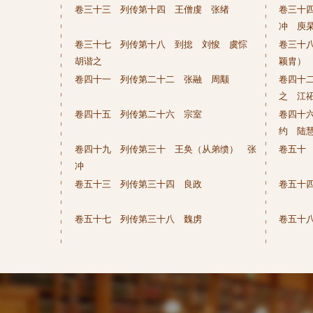
卷三十三 列传第十四 王僧虔 张绪
卷三十
冲 庾
卷三十七 列传第十八 到捴 刘悛 虞悰
卷三十
胡谐之
颖胄）
卷四十一 列传第二十二 张融 周颙
卷四十
之 江
卷四十五 列传第二十六 宗室
卷四十
约 陆
卷四十九 列传第三十 王奂（从弟缋） 张
卷五十
冲
卷五十三 列传第三十四 良政
卷五十
卷五十七 列传第三十八 魏虏
卷五十