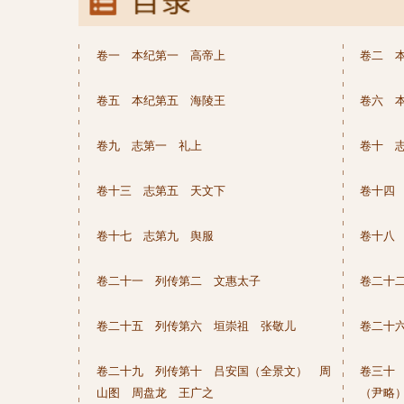
卷一 本纪第一 高帝上
卷二 
卷五 本纪第五 海陵王
卷六 
卷九 志第一 礼上
卷十 
卷十三 志第五 天文下
卷十四
卷十七 志第九 舆服
卷十八
卷二十一 列传第二 文惠太子
卷二十
卷二十五 列传第六 垣崇祖 张敬儿
卷二十
卷二十九 列传第十 吕安国（全景文） 周
卷三十
山图 周盘龙 王广之
（尹略