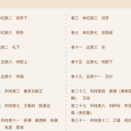
本纪第二 高帝下
卷三 本纪第三 武帝
本纪第六 明帝
卷七 本纪第七 东昏侯
志第二 礼下
卷十一 志第三 乐
 志第六 州郡上
卷十五 志第七 州郡下
 志第十 祥瑞
卷十九 志第十一 五行
二 列传第三 豫章文献王
卷二十三 列传第四 褚渊（渊弟
嗣） 王俭
六 列传第七 王敬则 陈显达
卷二十七 列传第八 刘怀珍 李
载（弟玄邈）
 列传第十一 薛渊 戴僧静 桓康
卷三十一 列传第十二 江谧 荀
） 焦度 曹虎