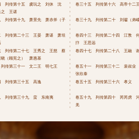
四 列传第十五 虞玩之 刘休 沈
卷三十五 列传第十六 高帝十二
杲之 王谌
八 列传第十九 萧景先 萧赤斧（子
卷三十九 列传第二十 刘瓛（弟
二 列传第二十三 王晏 萧谌 萧坦
卷四十三 列传第二十四 江敩 
祏
抃 王思远
六 列传第二十七 王秀之 王慈 蔡
卷四十七 列传第二十八 王融 
慧晓（顾宪之） 萧惠基
 列传第三十一 文二王 明七王
卷五十一 列传第三十二 裴叔业
张欣泰
四 列传第三十五 高逸
卷五十五 列传第三十六 孝义
八 列传第三十九 蛮 东南夷
卷五十九 列传第四十 芮芮虏 
羌