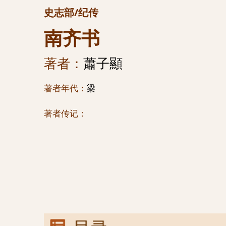
史志部/纪传
南齐书
著者：
蕭子顯
著者年代：
梁
著者传记：