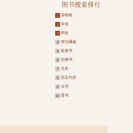
清明稿
宋史
明史
资治通鉴
新唐书
旧唐书
元史
旧五代史
汉书
晋书