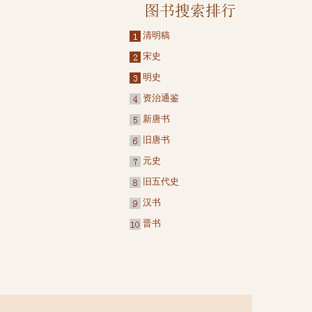
清明稿
宋史
明史
资治通鉴
新唐书
旧唐书
元史
旧五代史
汉书
晋书