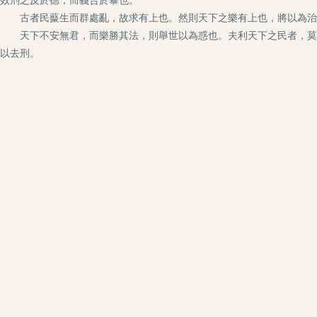
古者民藂生而群處亂，故求有上也。然則天下之樂有上也，將以為治
天下不安無君，而樂勝其法，則舉世以為惑也。夫利天下之民者，莫大
以去刑。