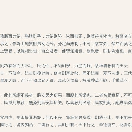
務勝而力征。務勝則爭，力征則訟，訟而無正，則莫得其性也。故賢者立
承之，作為土地貨財男女之分。分定而無制，不可，故立禁。禁立而莫之
上賢者，以贏相出也；而立君者，使賢無用也。親親者，以私為道也，而
則巧有餘而力不足。民之性，不知則學，力盡而服。故神農教耕而王天
古，不修今。法古則後於時，修今則塞於勢。周不法商，夏不法虞，三代
虞夏之時，而下不修湯武之道。湯武之道塞，故萬乘莫不戰，千乘莫不
；此其所謂不義者，將立民之所惡，而廢其所樂也。二者名貿實易，不可
，民威則無姦，無姦則民安其所樂。以義教則民縱，民縱則亂，亂則民傷
常用也。刑加於罪所終，則姦不去，賞施於民所義，則過不止。刑不能去
國行之，境內獨治；二國行之，兵則少寢；天下行之，至德復立。此吾以