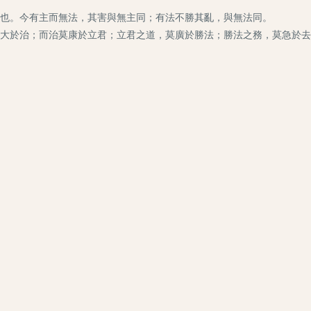
也。今有主而無法，其害與無主同；有法不勝其亂，與無法同。
於治；而治莫康於立君；立君之道，莫廣於勝法；勝法之務，莫急於去