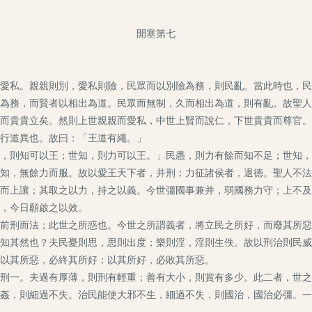
開塞第七
私。親親則別，愛私則險，民眾而以別險為務，則民亂。當此時也，民
為務，而賢者以相出為道。民眾而無制，久而相出為道，則有亂。故聖人
而貴貴立矣。然則上世親親而愛私，中世上賢而說仁，下世貴貴而尊官。
行道異也。故曰：「王道有繩。」
則知可以王；世知，則力可以王。」民愚，則力有餘而知不足；世知，
知，無餘力而服。故以愛王天下者，并刑；力征諸侯者，退德。聖人不法
而上讓；其取之以力，持之以義。今世彊國事兼并，弱國務力守；上不及
，今日願啟之以效。
刑而法；此世之所惑也。今世之所謂義者，將立民之所好，而廢其所惡
知其然也？夫民憂則思，思則出度；樂則淫，淫則生佚。故以刑治則民威
以其所惡，必終其所好；以其所好，必敗其所惡。
一。夫過有厚薄，則刑有輕重；善有大小，則賞有多少。此二者，世之
姦，則細過不失。治民能使大邪不生，細過不失，則國治，國治必彊。一