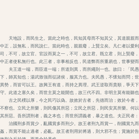
天地設，而民生之。當此之時也，民知其母而不知其父，其道親親而愛
中正，設無私，而民說仁。當此時也，親親廢，上賢立矣。凡仁者以愛利
司，不可，故立官。官設而莫之一，不可，故立君。既立君，則上賢廢，
中正者使私無行也。此三者，非事相反也，民道弊而所重易也，世事變而
夫王道一端，而臣道一端；所道則異，而所繩則一也。故曰：「民愚，
下，師其知也；湯武致強而征諸侯，服其力也。夫民愚，不懷知而問；世
異勢，而皆可以王。故興王有道，而持之異理。武王逆取而貴順，爭天下
守。此道之塞久矣，而世主莫之能開也，故三代不四。非明主莫有能聽也
古之民樸以厚，今之民巧以偽。故效於古者，先德而治；效於今者，前
不察也。立民之所樂，則民傷其所惡；立民之所惡，則民安其所樂。何以
其所惡。吾所謂刑者，義之本也；而世所謂義者，暴之道也。夫正民者：
治國刑多而賞少，亂國賞多而刑少。故王者刑九而賞一，削國賞九而刑
姦，而賞不能止過者，必亂。故王者刑用於將過，則大邪不生；賞施於告
效刑之反於德，而義合於暴也。