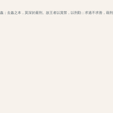
姦；去姦之本，莫深於嚴刑。故王者以賞禁，以刑勸；求過不求善，藉刑