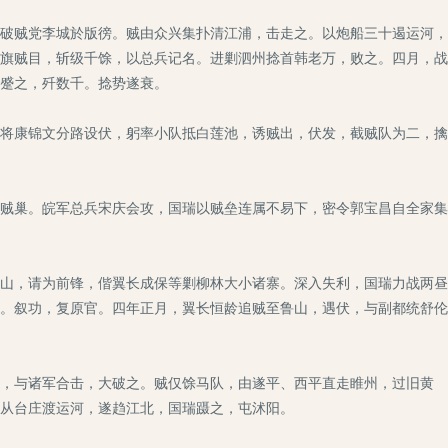
破贼党李城於版徬。贼由众兴集扑清江浦，击走之。以炮船三十遏运河，
旗贼目，斩级千馀，以总兵记名。进剿泗州捻首韩老万，败之。四月，战
蹙之，歼数千。捻势遂衰。
将康锦文分路设伏，躬率小队抵白莲池，诱贼出，伏发，截贼队为二，擒
贼巢。皖军总兵宋庆会攻，国瑞以贼垒连属不易下，密令郭宝昌自全家集
山，请为前锋，偕翼长成保等剿柳林大小诸寨。深入失利，国瑞力战两昼
。叙功，复原官。四年正月，翼长恒龄追贼至鲁山，遇伏，与副都统舒伦
，与诸军合击，大破之。贼仅馀马队，由遂平、西平直走睢州，过旧黄
从台庄渡运河，遂趋江北，国瑞蹑之，屯沭阳。