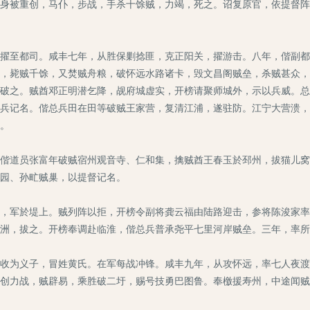
身被重创，马仆，步战，手杀十馀贼，力竭，死之。诏复原官，依提督阵
至都司。咸丰七年，从胜保剿捻匪，克正阳关，擢游击。八年，偕副都
，毙贼千馀，又焚贼舟粮，破怀远水路诸卡，毁文昌阁贼垒，杀贼甚众，
破之。贼酋邓正明潜乞降，觇府城虚实，开榜请聚师城外，示以兵威。总
兵记名。偕总兵田在田等破贼王家营，复清江浦，遂驻防。江宁大营溃，
。
道员张富年破贼宿州观音寺、仁和集，擒贼酋王春玉於邳州，拔猫儿窝
园、孙甿贼巢，以提督记名。
军於堤上。贼列阵以拒，开榜令副将龚云福由陆路迎击，参将陈浚家率
洲，拔之。开榜奉调赴临淮，偕总兵普承尧平七里河岸贼垒。三年，率所
为义子，冒姓黄氏。在军每战冲锋。咸丰九年，从攻怀远，率七人夜渡
创力战，贼辟易，乘胜破二圩，赐号技勇巴图鲁。奉檄援寿州，中途闻贼