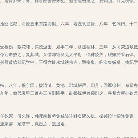
。退保庐州，粤、捻各匪会合来犯，魁士迎击挫之，复翎顶。寻克桃镇、
捻匪北犯，命赴直隶东路协剿。六年，署直隶提督。八年，乞病归。十二
受枪伤，赐花翎，实授游击。咸丰二年，赴援桂林。三年，从向荣追贼抵
令迎击败之，复其城。又偕邓绍良克太平府，偪秣陵关，破贼於采石矶。
兴额破捻酋纪学中、王得六於永城铁佛寺，毁柳集、临涣集贼巢，擒纪学
衔。八年，援宁国，拔湾沚、黄池，郡城解严。四月，回军徐州，命帮办
九年，命代袁甲三督办三省剿匪事，副都统伊兴额副之。寻复命帮办钦差
任乾死，俱乞降，独淝南板桥集贼陆连科负隅久抗。振邦设计招降黄家
唐家寨，窥济宁，截击之，贼退走。