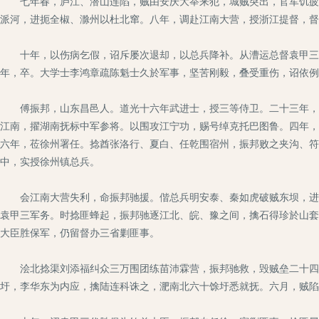
七年春，庐江、潜山连陷，贼由安庆大举来犯，城贼突出，官军饥疲不
派河，进扼全椒、滁州以杜北窜。八年，调赴江南大营，授浙江提督，督
十年，以伤病乞假，诏斥屡次退却，以总兵降补。从漕运总督袁甲三剿
年，卒。大学士李鸿章疏陈魁士久於军事，坚苦刚毅，叠受重伤，诏依例
傅振邦，山东昌邑人。道光十六年武进士，授三等侍卫。二十三年，出
江南，擢湖南抚标中军参将。以围攻江宁功，赐号绰克托巴图鲁。四年，
六年，莅徐州署任。捻酋张洛行、夏白、任乾围宿州，振邦败之夹沟、符
中，实授徐州镇总兵。
会江南大营失利，命振邦驰援。偕总兵明安泰、秦如虎破贼东坝，进攻
袁甲三军务。时捻匪蜂起，振邦驰逐江北、皖、豫之间，擒石得珍於山套
大臣胜保军，仍留督办三省剿匪事。
浍北捻渠刘添福纠众三万围团练苗沛霖营，振邦驰救，毁贼垒二十四。
圩，李华东为内应，擒陆连科诛之，淝南北六十馀圩悉就抚。六月，贼陷