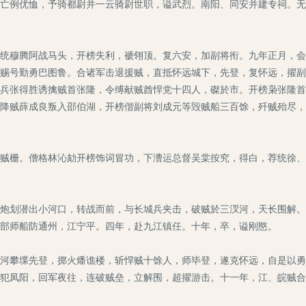
亡例优恤，予骑都尉并一云骑尉世职，谥武烈。南阳、同安并建专祠。无
统穆腾阿战马头，开榜失利，褫翎顶。复六安，加副将衔。九年正月，会
赐号勤勇巴图鲁。合诸军击退援贼，直抵怀远城下，先登，复怀远，擢副
兵张得胜诱擒贼首张隆，令缚献贼酋悍党十四人，磔於市。开榜枭张隆首
降贼薛成良叛入邵伯湖，开榜偕副将刘成元等毁贼船三百馀，歼贼殆尽，
贼栅。僧格林沁劾开榜饰词冒功，下漕运总督吴棠按究，得白，荐统徐、
炮划潜出小河口，转战而前，与长城兵夹击，破贼於三汊河，天长围解。
部师船防通州，江宁平。四年，赴九江镇任。十年，卒，谥刚愍。
河攀堞先登，掷火燔谯楼，斩悍贼十馀人，师毕登，遂克怀远，自是以勇
犯凤阳，回军夜往，连破贼垒，立解围，超擢游击。十一年，江、皖贼合