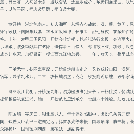
渡，日已暮，人马皆未食，遇贼奋战，进至杀虎桥，贼骑四面兜围。联恩
子，以族子嗣，炳忠袭男爵，炳义袭世职。
黄开榜，湖北施南人。初入湘军，从塔齐布战武、汉、蕲、黄间，累擢
豫军毁颍上南照集贼巢，率水师攻蚌埠、长淮卫，战七昼夜，获贼船百馀
将。十年，袁甲三围凤阳，开榜会攻炉桥，捻首张洛行来援，会诸军夹击
示城贼，贼众缚献其酋乞降，诛悍者三百馀人，馀遣散归业。功最，以总
成良赴水死。加提督衔，授江西九江镇总兵。十一年，攻天长，叠平贼垒
同治元年，捻匪窜宝应，开榜督炮船击走之，又败贼於山阳、汊河。偕
宿军，兼节制水师。二年，攻长城贼堡，克之，收抚附近诸墟。破郜家花
粤匪渡江北犯，开榜扼高邮，贼掠船渡湖犯天长，开榜往援，焚贼筏，
提督杨岳斌复江浦、浦口，开榜破七里洲贼垒，焚船六十馀艘。助攻九洑
陈国瑞，字庆云，湖北应城人。年十馀岁陷贼中，出投总兵黄开榜，收
闻。钦差大臣袁甲三进围定远，捻首李光等来援，国瑞陷阵，胁中枪，裹
众窥扬州，国瑞驰剿湖西，屡破贼，加副将衔。