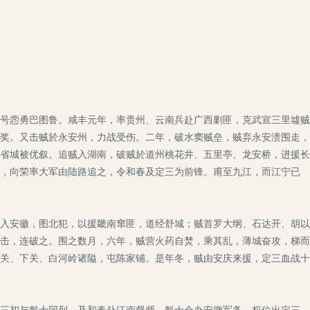
号悫勇巴图鲁。咸丰元年，率贵州、云南兵赴广西剿匪，克武宣三里墟贼
奖。又击贼於永安州，力战受伤。二年，破水窦贼垒，贼弃永安溃围走，
省城被优叙。追贼入湖南，破贼於道州桃花井、五里亭、龙安桥，进援长
，向荣率大军由陆路追之，令和春及定三为前锋。甫至九江，而江宁已
入安徽，图北犯，以援畿南窜匪，道经舒城；贼首罗大纲、石达开、胡以
击，连破之。围之数月，六年，贼营火药自焚，乘其乱，薄城奋攻，梯而
关、下关、白河岭诸隘，屯陈家铺。是年冬，贼由安庆来援，定三血战十
三初与魁士同列，及和春赴江南督师，魁士会办安徽军务，权位出定三