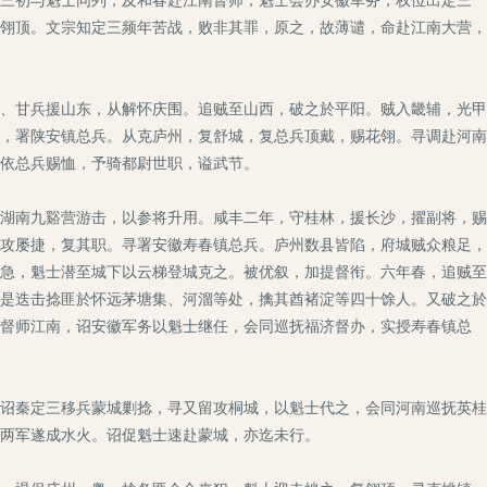
翎顶。文宗知定三频年苦战，败非其罪，原之，故薄谴，命赴江南大营，
、甘兵援山东，从解怀庆围。追贼至山西，破之於平阳。贼入畿辅，光甲
，署陕安镇总兵。从克庐州，复舒城，复总兵顶戴，赐花翎。寻调赴河南
依总兵赐恤，予骑都尉世职，谥武节。
湖南九谿营游击，以参将升用。咸丰二年，守桂林，援长沙，擢副将，赐
攻屡捷，复其职。寻署安徽寿春镇总兵。庐州数县皆陷，府城贼众粮足，
急，魁士潜至城下以云梯登城克之。被优叙，加提督衔。六年春，追贼至
是迭击捻匪於怀远茅塘集、河溜等处，擒其酋褚淀等四十馀人。又破之於
督师江南，诏安徽军务以魁士继任，会同巡抚福济督办，实授寿春镇总
诏秦定三移兵蒙城剿捻，寻又留攻桐城，以魁士代之，会同河南巡抚英桂
两军遂成水火。诏促魁士速赴蒙城，亦迄未行。