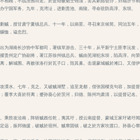
相顾，不战溃围而走。於是诏褫魁士翎顶，罢其剿捻会办，归福济节制
办宁国军务。九年，克湾沚，进剿贵池、南陵。寻命驻防高淳、东坝。
贼，授甘肃宁夏镇总兵。十一年，以病罢。寻召来京候简。同治五年，
赐恤，谥忠烈。
为湖南长沙协中军都司，署镇筸游击。三十年，从平新宁土匪李沅发，
擢贵州定广协副将，署江苏徐州镇总兵。贼由芜湖犯东坝，陷高淳。向荣
离，解城围。再败张洛行於瓦子口，毁其巢。击退蒙城贼於滩口。又偕伊
溧水。七年，克之。又破贼湖墅，追至龙都，偕张国樑克句容，加提督
；覆李大喜於符离；蹙孙葵心於茨河，归德、陈州均肃清，以提督记名。
乘胜攻浍南，阵斩贼酋任乾，夷其圩，授云南提督。蒙城王家圩诸圩闻
定远，振邦驰援，破贼於宿州。贼窜固镇，破之於方家坎渡口。孙葵心窜