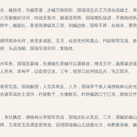
，贼惊溃，马贼悉遁，步贼万馀回拒，国瑞偕总兵王万清合战破之。再
八百败贼於泾河，转战至新河，贼逼堤而阵。国瑞麾队猛进，手燃炮殪执
阵中，贼骇乱，夜冒雨袭破其三营。别贼趋救，昏暗不辨，自相杀，乘势
悍酋孙化祥，馀党多就抚。五月，会攻兖州凤凰山，约副将郭宝昌、参
褂、头品顶戴。国瑞呈请归宗，复陈姓。
军务。国瑞至蒙城，先袭破红里贼圩以通粮道，继克王圩，越重壕进逼
人所杀。淮甸平，以提督记名。三年，授浙江处州镇总兵，屯正阳关。
郭宝昌。国瑞觖望，人言其将反。八月，国瑞率千馀人谒僧格林沁於光
合诸军战於土漠河，歼毙数千，生擒数百。时群贼因江宁已克，降散过半
来往飘忽，僧格林沁率骑军穷追，国瑞步队从其后。三月，遇贼於确山
两，又请奖宝昌遇提督简放。诏谓国瑞确山之战最出力，命酌量保奏。贼