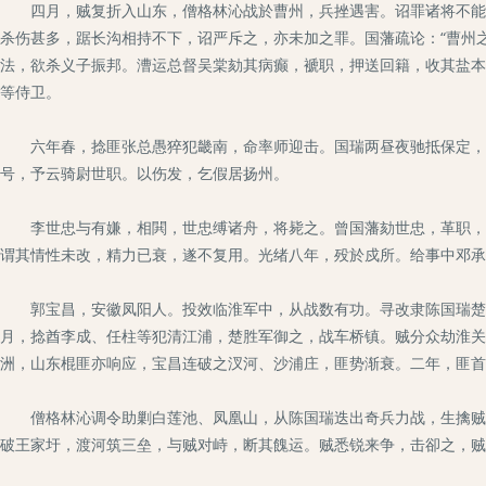
四月，贼复折入山东，僧格林沁战於曹州，兵挫遇害。诏罪诸将不能救
杀伤甚多，踞长沟相持不下，诏严斥之，亦未加之罪。国藩疏论：“曹州
法，欲杀义子振邦。漕运总督吴棠劾其病癫，褫职，押送回籍，收其盐本
等侍卫。
六年春，捻匪张总愚猝犯畿南，命率师迎击。国瑞两昼夜驰抵保定，诏
号，予云骑尉世职。以伤发，乞假居扬州。
李世忠与有嫌，相閧，世忠缚诸舟，将毙之。曾国藩劾世忠，革职，国
谓其情性未改，精力已衰，遂不复用。光绪八年，殁於戍所。给事中邓承
郭宝昌，安徽凤阳人。投效临淮军中，从战数有功。寻改隶陈国瑞楚胜
月，捻酋李成、任柱等犯清江浦，楚胜军御之，战车桥镇。贼分众劫淮关
洲，山东棍匪亦响应，宝昌连破之汊河、沙浦庄，匪势渐衰。二年，匪首
僧格林沁调令助剿白莲池、凤凰山，从陈国瑞迭出奇兵力战，生擒贼首
破王家圩，渡河筑三垒，与贼对峙，断其餽运。贼悉锐来争，击卻之，贼