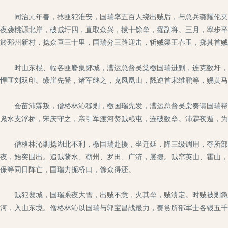
同治元年春，捻匪犯淮安，国瑞率五百人绕出贼后，与总兵龚耀伦夹击
夜袭桃源北岸，破贼圩四，直取众兴，拔十馀垒，擢副将。三月，率步卒
於邳州新村，捻众亘三十里，国瑞分三路迎击，斩贼渠王春玉，掷其首贼
时山东棍、幅各匪麕集郯城，漕运总督吴棠檄国瑞进剿，连克数圩，毙
悍匪刘双印。缘崖先登，诸军继之，克凤凰山，戮逆首宋维鹏等，赐黄马
会苗沛霖叛，僧格林沁移剿，檄国瑞先发，漕运总督吴棠奏请国瑞帮办
凫水支浮桥，宋庆守之，亲引军渡河焚贼粮屯，连破数垒。沛霖夜遁，为
僧格林沁剿捻湖北不利，檄国瑞赴援，坐迁延，降三级调用，夺所部隶
夜，始突围出。追贼蕲水、蕲州、罗田、广济，屡捷。贼窜英山、霍山，
保等同日阵亡，国瑞力扼桥口，馀众得还。
贼犯襄城，国瑞乘夜大雪，出贼不意，火其垒，贼溃定。时贼被剿急，
河，入山东境。僧格林沁以国瑞与郭宝昌战最力，奏赏所部军士各银五千