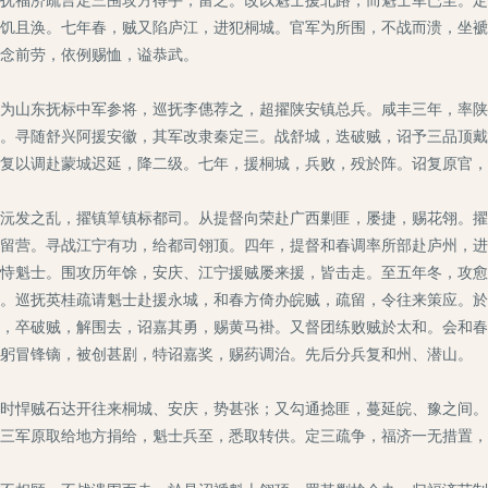
饥且涣。七年春，贼又陷庐江，进犯桐城。官军为所围，不战而溃，坐褫
念前劳，依例赐恤，谥恭武。
山东抚标中军参将，巡抚李僡荐之，超擢陕安镇总兵。咸丰三年，率陕
。寻随舒兴阿援安徽，其军改隶秦定三。战舒城，迭破贼，诏予三品顶戴
复以调赴蒙城迟延，降二级。七年，援桐城，兵败，殁於阵。诏复原官，
发之乱，擢镇筸镇标都司。从提督向荣赴广西剿匪，屡捷，赐花翎。擢
留营。寻战江宁有功，给都司翎顶。四年，提督和春调率所部赴庐州，进
恃魁士。围攻历年馀，安庆、江宁援贼屡来援，皆击走。至五年冬，攻愈
。巡抚英桂疏请魁士赴援永城，和春方倚办皖贼，疏留，令往来策应。於
，卒破贼，解围去，诏嘉其勇，赐黄马褂。又督团练败贼於太和。会和春
躬冒锋镝，被创甚剧，特诏嘉奖，赐药调治。先后分兵复和州、潜山。
悍贼石达开往来桐城、安庆，势甚张；又勾通捻匪，蔓延皖、豫之间。
三军原取给地方捐给，魁士兵至，悉取转供。定三疏争，福济一无措置，