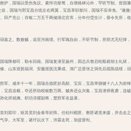
护，国瑞以受伤免议。素恃功桀骜，自僧格林沁外，罕听节制。曾国藩
之役，国瑞与郭宝昌分统左右两翼，宝昌革职拏问，国瑞不应幸免。”遂
、田产充公；存银二万五千两储湖北官库，分年付赀生计，毋令失所，俟
嘉之。数败贼，追至河南境。行军辄自由，不听节制，所部尤无纪律，
瑞降都司，勒令回籍。国瑞复潜至扬州，因总兵詹启纶殴毙胡士礼狱，
修、山东巡抚福润、安徽巡抚沈秉成、湖广总督张之洞先后疏陈战绩，诏
军。咸丰十一年，国瑞击捻匪於高邮、宝应，宝昌率骁健十八人为前锋
，宝昌追截，夺还所劫税银数万两。贼奔还众兴集，宝昌潜师夜袭，连破
孙化祥就擒。积功洊擢副将，楚胜军名益著。
刘双印，斩其党刘金春等於阵。任柱纠棍匪、教匪诸党来援，并击走之
气夺。大军至，诸圩以次下，沛霖走死，加提督衔。