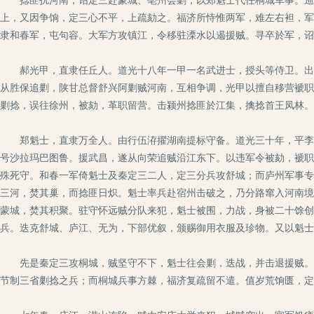
上，又因争饷，定三心不平，上疏劾之。福济所恃惟两军，难左右袒，军
隶和春军，屯句容。大军方攻镇江，令移驻溧水以遏援贼。寻卒於军，诏
郝光甲，直隶任丘人。道光十八年一甲一名武进士，授头等侍卫。出为
从胜保追剿，陕甘总督舒兴阿剿贼河南，互相争调，光甲以擅自移营褫职
剿捻，误往徐州，被劾，革职留营。击颍州捻匪於江集，擒捻首王凤林。
郑魁士，直隶万全人。由行伍洊擢湖南提标守备。道光三十年，平李沅
号沙拉玛巴图鲁。援武昌，遂从向荣追贼沿江东下。以违军令被劾，褫职
殊死守。和春一军倚魁士及秦定三二人，定三分兵攻舒城；而庐州军事专
三河，焚其巢，而捻匪日炽。魁士率兵赴宿州击破之，乃分路窜入河南境
蒙城，焚其积聚。驻守怀远贼分队来犯，魁士被围，力战，身被二十馀创
兵。迭克舒城、庐江、无为，下部优叙，颁赐御用衣服及珍物。又以魁士
先是秦定三攻桐城，贼坚守不下，魁士往会剿，迭战，并击退援贼。时
节制三省剿捻之兵；而桐城兵事方棘，福济复疏留不遣。值岁荒饷匮，定