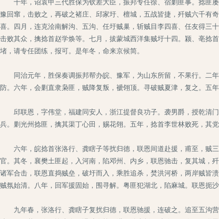
十年，诏袁甲三代胜保为钦差大臣，振邦专任徐、宿剿匪事。捻匪屡窥
豫回窜，击败之，再破之褚庄、邱家圩、檀城，五战皆捷，歼贼六千有奇
喜。四月，连克浍南解沟、五沟、任圩贼巢，斩贼目李四喜、任友得三十
击败其众，擒捻首赵学焕等。七月，拔蒙城西洋集贼圩十四。颍、亳捻首
堵，请专任团练，报可。是年冬，命来京候简。
同治元年，胜保奏调振邦帮办皖、豫军，为山东所留，不果行。二年，
防。六年，会剿直隶枭匪，贼降复叛，褫翎顶。寻破贼夏津，复之。五年
邱联恩，字伟堂，福建同安人，浙江提督良功子。袭男爵，授乾清门侍
兵。剿光州捻匪，擒其渠丁心田，赐花翎。五年，捻首李世林败死，其党
六年，皖捻首张洛行、龚瞎子等扰归德，联恩间道赴援，甫至，贼三路
官。其冬，襄樊土匪起，入河南，陷邓州、内乡，联恩驰击，复其城，歼
诸军合击，联恩直捣贼垒，破圩而入，乘胜追杀，焚洪河桥，两岸贼皆溃
贼氛始清。八年，回军援固始，围寻解。粤匪犯湖北，陷麻城。联恩扼沙
九年春，张洛行、龚瞎子复扰归德，联恩驰援，连破之。追至五沟营，