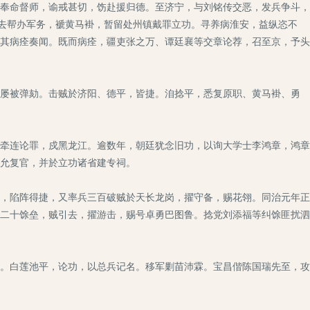
奉命督师，谕戒甚切，饬赴援归德。至济宁，与刘铭传交恶，发兵争斗，
撤去帮办军务，褫黄马褂，暂留处州镇戴罪立功。寻养病淮安，益纵恣不
其病痊奏闻。既而病痊，疆吏张之万、谭廷襄等交章论荐，召至京，予头
屡被弹劾。击贼於济阳、德平，皆捷。洎捻平，悉复原职、黄马褂、勇
牵连论罪，戍黑龙江。逾数年，朝廷犹念旧功，以询大学士李鸿章，鸿章
允复官，并於立功诸省建专祠。
，陷阵得捷，又率兵三百破贼於天长龙岗，擢守备，赐花翎。同治元年正
二十馀垒，贼引去，擢游击，赐号卓勇巴图鲁。捻党刘添福等纠馀匪扰泗
。白莲池平，论功，以总兵记名。移军剿苗沛霖。宝昌偕陈国瑞先至，攻