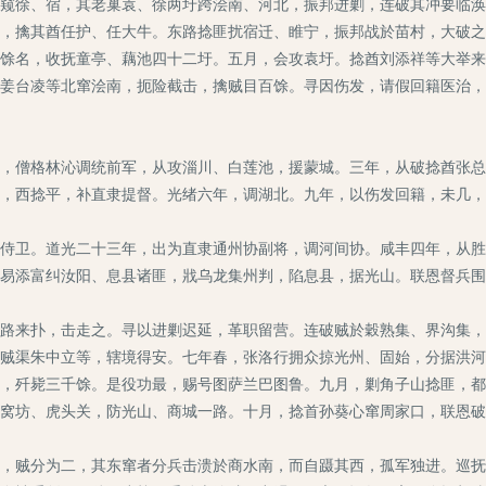
徐、宿，其老巢袁、徐两圩跨浍南、河北，振邦进剿，连破其冲要临涣
，擒其酋任护、任大牛。东路捻匪扰宿迁、睢宁，振邦战於苗村，大破之
馀名，收抚童亭、藕池四十二圩。五月，会攻袁圩。捻酋刘添祥等大举来
姜台凌等北窜浍南，扼险截击，擒贼目百馀。寻因伤发，请假回籍医治，
僧格林沁调统前军，从攻淄川、白莲池，援蒙城。三年，从破捻酋张总
，西捻平，补直隶提督。光绪六年，调湖北。九年，以伤发回籍，未几，
卫。道光二十三年，出为直隶通州协副将，调河间协。咸丰四年，从胜
易添富纠汝阳、息县诸匪，戕乌龙集州判，陷息县，据光山。联恩督兵围
来扑，击走之。寻以进剿迟延，革职留营。连破贼於穀熟集、界沟集，
贼渠朱中立等，辖境得安。七年春，张洛行拥众掠光州、固始，分据洪河
，歼毙三千馀。是役功最，赐号图萨兰巴图鲁。九月，剿角子山捻匪，都
窝坊、虎头关，防光山、商城一路。十月，捻首孙葵心窜周家口，联恩破
贼分为二，其东窜者分兵击溃於商水南，而自蹑其西，孤军独进。巡抚