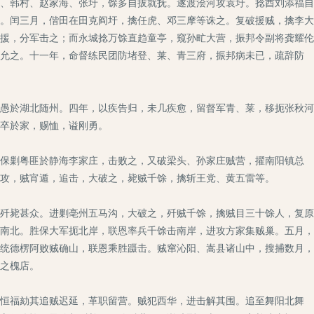
、韩村、赵家海、张圩，馀多自拔就抚。遂渡浍河攻袁圩。捻酋刘添福自
。闰三月，偕田在田克阎圩，擒任虎、邓三摩等诛之。复破援贼，擒李大
援，分军击之；而永城捻万馀直趋童亭，窥孙甿大营，振邦令副将龚耀伦
允之。十一年，命督练民团防堵登、莱、青三府，振邦病未已，疏辞防
愚於湖北随州。四年，以疾告归，未几疾愈，留督军青、莱，移扼张秋河
卒於家，赐恤，谥刚勇。
保剿粤匪於静海李家庄，击败之，又破梁头、孙家庄贼营，擢南阳镇总
攻，贼宵遁，追击，大破之，毙贼千馀，擒斩王党、黄五雷等。
歼毙甚众。进剿亳州五马沟，大破之，歼贼千馀，擒贼目三十馀人，复原
南北。胜保大军扼北岸，联恩率兵千馀击南岸，进攻方家集贼巢。五月，
统德楞阿败贼确山，联恩乘胜蹑击。贼窜沁阳、嵩县诸山中，搜捕数月，
之槐店。
恒福劾其追贼迟延，革职留营。贼犯西华，进击解其围。追至舞阳北舞