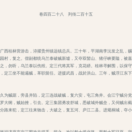
卷四百二十八 列传二百十五
西桂林营游击，洊擢贵州镇远镇总兵。三十年，平湖南李沅发之乱，赐
园村，复之。偕副都统乌兰泰破贼新墟，又夺双髻山、猪仔峡要隘，被嘉
之，勿听，乌兰泰以伤殁。定三代将其军，克花硚。桂林寻解围，以保守
，定三坐不能遏贼，革职留任。进援武昌，战於洪山。三年，贼浮江东下
为贼踞，旁县并陷，定三连战破贼，复六安，屯三角井。会江宁贼分党
罗大纲，贼始挫，引去。定三集团勇攻舒城，悉破城外贼垒，又伺贼出截
分路来犯，定三往来驰击，大破之，复五河、庐江二县。进规桐城，夺小
福济疏言定三围攻方得手，留之。改以魁士援北路，而魁士军已至。定