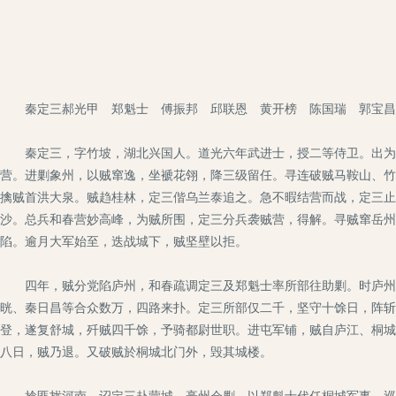
秦定三郝光甲 郑魁士 傅振邦 邱联恩 黄开榜 陈国瑞 郭宝昌
秦定三，字竹坡，湖北兴国人。道光六年武进士，授二等侍卫。出为广
营。进剿象州，以贼窜逸，坐褫花翎，降三级留任。寻连破贼马鞍山、竹
擒贼首洪大泉。贼趋桂林，定三偕乌兰泰追之。急不暇结营而战，定三止
沙。总兵和春营妙高峰，为贼所围，定三分兵袭贼营，得解。寻贼窜岳州
陷。逾月大军始至，迭战城下，贼坚壁以拒。
四年，贼分党陷庐州，和春疏调定三及郑魁士率所部往助剿。时庐州久
晄、秦日昌等合众数万，四路来扑。定三所部仅二千，坚守十馀日，阵斩
登，遂复舒城，歼贼四千馀，予骑都尉世职。进屯军铺，贼自庐江、桐城
八日，贼乃退。又破贼於桐城北门外，毁其城楼。
捻匪扰河南，诏定三赴蒙城、亳州会剿，以郑魁士代任桐城军事。巡抚