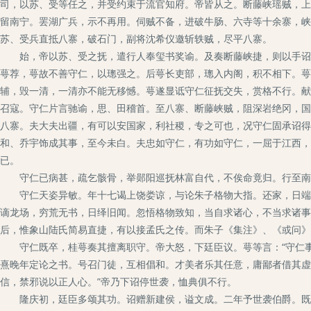
司，以苏、受等任之，并受约束于流官知府。帝皆从之。断藤峡瑶贼，上
留南宁。罢湖广兵，示不再用。伺贼不备，进破牛肠、六寺等十余寨，峡
苏、受兵直抵八寨，破石门，副将沈希仪邀斩轶贼，尽平八寨。
始，帝以苏、受之抚，遣行人奉玺书奖谕。及奏断藤峡捷，则以手诏问
萼荐，萼故不善守仁，以璁强之。后萼长吏部，璁入内阁，积不相下。萼
辅，毁一清，一清亦不能无移憾。萼遂显诋守仁征抚交失，赏格不行。献
召寇。守仁片言驰谕，思、田稽首。至八寨、断藤峡贼，阻深岩绝冈，国
八寨。夫大夫出疆，有可以安国家，利社稷，专之可也，况守仁固承诏得
和、乔宇饰成其事，至今未白。夫忠如守仁，有功如守仁，一屈于江西，
已。
守仁已病甚，疏乞骸骨，举郧阳巡抚林富自代，不俟命竟归。行至南
守仁天姿异敏。年十七谒上饶娄谅，与论朱子格物大指。还家，日端坐
谪龙场，穷荒无书，日绎旧闻。忽悟格物致知，当自求诸心，不当求诸事
后，惟象山陆氏简易直捷，有以接孟氏之传。而朱子《集注》、《或问》
守仁既卒，桂萼奏其擅离职守。帝大怒，下廷臣议。萼等言：“守仁事
熹晚年定论之书。号召门徒，互相倡和。才美者乐其任意，庸鄙者借其虚
信，禁邪说以正人心。”帝乃下诏停世袭，恤典俱不行。
隆庆初，廷臣多颂其功。诏赠新建侯，谥文成。二年予世袭伯爵。既又