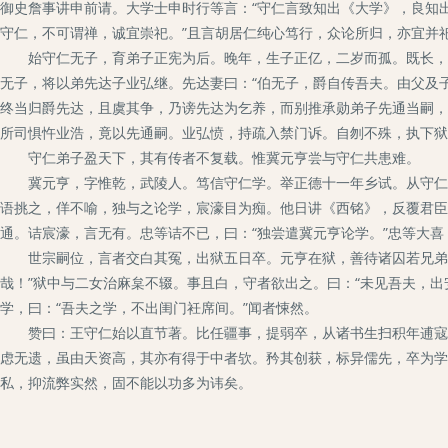
御史詹事讲申前请。大学士申时行等言：“守仁言致知出《大学》，良知
守仁，不可谓禅，诚宜崇祀。”且言胡居仁纯心笃行，众论所归，亦宜并
始守仁无子，育弟子正宪为后。晚年，生子正亿，二岁而孤。既长，袭
无子，将以弟先达子业弘继。先达妻曰：“伯无子，爵自传吾夫。由父及
终当归爵先达，且虞其争，乃谤先达为乞养，而别推承勋弟子先通当嗣，
所司惧忤业浩，竟以先通嗣。业弘愤，持疏入禁门诉。自刎不殊，执下狱
守仁弟子盈天下，其有传者不复载。惟冀元亨尝与守仁共患难。
冀元亨，字惟乾，武陵人。笃信守仁学。举正德十一年乡试。从守仁于
语挑之，佯不喻，独与之论学，宸濠目为痴。他日讲《西铭》，反覆君臣
通。诘宸濠，言无有。忠等诘不已，曰：“独尝遣冀元亨论学。”忠等大
世宗嗣位，言者交白其冤，出狱五日卒。元亨在狱，善待诸囚若兄弟，
哉！”狱中与二女治麻枲不辍。事且白，守者欲出之。曰：“未见吾夫，
学，曰：“吾夫之学，不出闺门衽席间。”闻者悚然。
赞曰：王守仁始以直节著。比任疆事，提弱卒，从诸书生扫积年逋寇，
虑无遗，虽由天资高，其亦有得于中者欤。矜其创获，标异儒先，卒为学
私，抑流弊实然，固不能以功多为讳矣。