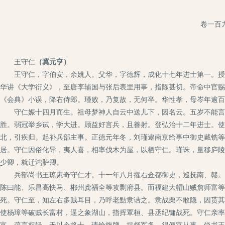
卷一百
王守仁
（冀元亨）
王守仁，字伯安，余姚人。父华，字德辉，成化十七年进士第一。授修
华讲《大学衍义》，至唐李辅国与张后表里用事，指陈甚切。帝命中官赐
《会典》小误，降右侍郎。瑾败，乃复故，无何卒。华性孝，母岑年逾百
守仁娠十四月而生。祖母梦神人自云中送儿下，因名云。五岁不能言，
胜。弱冠举乡试，学大进。顾益好言兵，且善射。登弘治十二年进士。使
北，引疾归。起补兵部主事。正德元年冬，刘瑾逮南京给事中御史戴铣等
居。守仁因俗化导，夷人喜，相率伐木为屋，以栖守仁。瑾诛，量移庐陵
少卿，就迁鸿胪卿。
兵部尚书王琼素奇守仁才。十一年八月擢右佥都御史，巡抚南、赣。当
陈曰能、乐昌高快马、郴州龚福全等攻剽府县。而福建大帽山贼詹师富等
死。守仁至，知左右多贼耳目，乃呼老黠隶诘之。隶战栗不敢隐，因贳其
使杨璋等破贼长富村，逼之象湖山，指挥覃桓、县丞纪镛战死。守仁亲率
富。疏言权轻，无以令将士，请给旗牌，提督军务，得便宜从事。尚书王