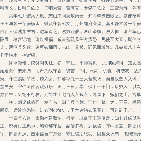
哨有长，协哨二佐之；二哨为营，营有官，参谋二佐之；三营为阵，阵有
其年七月进兵大庾。志山乘间急攻南安，知府季斅击败之。副使杨璋等
王天与各一军会横水，斅及守备郏文、汀州知府唐淳、县丞舒富各一军会
四百人伏贼巢左右，进军逼之。贼方迎战，两山举帜。贼大惊，谓官军已
险固，移营近地，谕以祸福。贼首蓝廷凤等方震恐，见使至大喜，期仲冬
走，遇淳兵又败。诸军破桶冈，志山、贵模、廷凤面缚降。凡破巢八十有
县于横水，控诸瑶。
还至赣州，议讨浰头贼。初，守仁之平师富也，龙川贼卢珂、郑志高、
始遣弟仲安来归，而严为战守备。诡言：“珂、志高，仇也，将袭我，故
疑。守仁赐以节物，诱入谢。仲容率九十三人营教场，而自以数人入谒。
益自安。守仁留仲容观灯乐。正月三日大享，伏甲士于门，诸贼入，以次
数百里，陡绝不可攻。乃简壮士七百人衣贼衣，奔崖下，贼招之上。官军
初，朝议贼势强，发广东、湖广兵合剿。守仁上疏止之，不及。桶冈既
巨寇，远近惊为神。进右副都御史，予世袭锦衣卫百户，再进副千户。
十四年六月，命勘福建叛军。行至丰城而宁王宸濠反，知县顾佖以告。
王。都御史王懋中，编修邹守益，副使罗循、罗钦德，郎中曾直，御史张
军。御史谢源、伍希儒自广东还，守仁留之纪功。因集众议曰：“贼若出