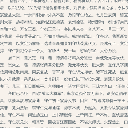
言：“都督许泰、郤永将边兵，都督刘晖、桂勇将京兵，各四万，水陆并
者，以军法论。”又为蜡书遗伪相李士实、刘养正，叙其归国之诚，令从
宸濠益大疑。十余日诇知中外兵不至，乃悟守仁绐之。七月壬辰朔，留宜
则大喜，趋樟树镇。知府临江戴德孺、袁州徐琏、赣州邢珣，都指挥余恩
泰和李楫、万安王冕、宁都王天与，各以兵来会，合八万人，号三十万。
绝我后，是腹背受敌也。不如直捣南昌。贼精锐悉出，守备虚。我军新集
次丰城，以文定为前锋，选遣奉新知县刘守绪袭其伏兵。庚戌夜半，文定
掠，守仁戮犯令者十余人，宥胁从，安士民，慰谕宗室，人心乃悦。
居二日，遣文定、珣、琏、德孺各将精兵分道进，而使尧元等设伏。宸
定、恩乘之，琏、德孺张两翼分贼势，尧元等伏发，贼大溃，退保八字脑
信周朝佐取南康。丙辰复战，官军却，守仁斩先却者。诸军殊死战，贼复
以小舟载薪，乘风纵火，焚其副舟，妃娄氏以下皆投水死。宸濠舟胶浅，
亦下。凡三十五日而贼平。京师闻变，诸大臣震惧。王琼大言曰：“王伯
帝时已亲征，自称“威武大将军”，率京边骁卒数万南下。命安边伯许
昌。诸嬖幸故与宸濠通，守仁初上宸濠反书，因言：“觊觎者非特一宁王
其罪，竞为蜚语，谓守仁先与通谋，虑事不成，乃起兵。又欲令纵宸濠湖
信。守仁不与，间道趋玉山，上书请献俘，止帝南征。帝不许。至钱唐遇
之。守仁夜见永，颂其贤，因极言江西困敝，不堪六师扰。永深然之，曰