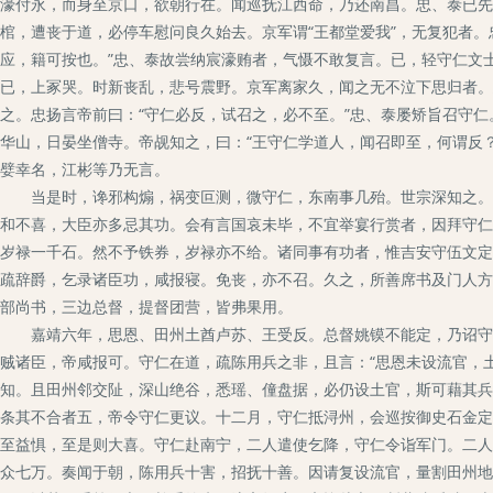
濠付永，而身至京口，欲朝行在。闻巡抚江西命，乃还南昌。忠、泰已先
棺，遭丧于道，必停车慰问良久始去。京军谓“王都堂爱我”，无复犯者。
应，籍可按也。”忠、泰故尝纳宸濠贿者，气慑不敢复言。已，轻守仁文
已，上冢哭。时新丧乱，悲号震野。京军离家久，闻之无不泣下思归者。
之。忠扬言帝前曰：“守仁必反，试召之，必不至。”忠、泰屡矫旨召守
华山，日晏坐僧寺。帝觇知之，曰：“王守仁学道人，闻召即至，何谓反？
嬖幸名，江彬等乃无言。
当是时，谗邪构煽，祸变叵测，微守仁，东南事几殆。世宗深知之。甫
和不喜，大臣亦多忌其功。会有言国哀未毕，不宜举宴行赏者，因拜守仁
岁禄一千石。然不予铁券，岁禄亦不给。诸同事有功者，惟吉安守伍文定
疏辞爵，乞录诸臣功，咸报寝。免丧，亦不召。久之，所善席书及门人方
部尚书，三边总督，提督团营，皆弗果用。
嘉靖六年，思恩、田州土酋卢苏、王受反。总督姚镆不能定，乃诏守仁
贼诸臣，帝咸报可。守仁在道，疏陈用兵之非，且言：“思恩未设流官，
知。且田州邻交阯，深山绝谷，悉瑶、僮盘据，必仍设土官，斯可藉其兵
条其不合者五，帝令守仁更议。十二月，守仁抵浔州，会巡按御史石金定
至益惧，至是则大喜。守仁赴南宁，二人遣使乞降，守仁令诣军门。二人
众七万。奏闻于朝，陈用兵十害，招抚十善。因请复设流官，量割田州地