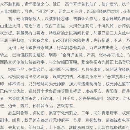
众不胜其酷，皆怀报复之心。近日，高羊哥等苦其佃户，佃户愤怒，执羊
人量增廪给，可也。”诏议行之。元光二年三月，以邳州经略司隶纲，令
初，砀山首领数人，以减罢怀忿怨，诱胁余众作乱，引水环城以自固，
山北近大河，南近汴堤，东西二百里，大河分派其间，干滩泥淖，步骑俱
袄之援。募胆勇有口辩者，持牒密谕之以离间其党，与臣已遣三人入贼中
王庭玉驻归德、宁陵备之矣。仍令牙剌哥水陆并进，先行招诱，不从，乃
无何，砀山贼夜袭永城县，行军副总领高琬、万户麻吉击走之，杀伤及
斩之，已而但黥其面遣还。纲奏：“全有归国意，严实、张林亦可招之。
西路宣抚使兼知益都府事，与全皆赐田百顷。受命往招者先授正七品官职
纲御下严，信赏必罚，邳州军不乐属纲。八月辛未朔，邳州从宜经略使
反。枢密院奏请出空名宣敕，设重赏招诱。丞相高汝砺曰：“悬重赏募死
印，终不肯出。乃升经略司为元帅府，加六哥泗州防御使，权元帅左监军
已结李全为助。遣总领孛术鲁留住等毁其桥梁，攻破承安、青阳寨，留兵
者，六哥能诱而杀之，殆诈耳。”十月壬辰，牙吾塔围邳州，急攻之。红
进、边全、魏兴、孙仲皆五品，赏银有差。
必兰阿鲁带，贞祐初，累官宁化州刺史。二年，同知真定府事，权河北
副使。阅月，权元帅左都监行元帅府事，节度、宣抚如故。遣都统奥屯喜
军，去其冗食。部分既定，上下既亲，故能所向成功，此皆血战屡试而可