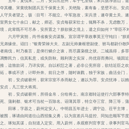
五年，复伐宋。二月，安贞出息州，军于七里镇，宋兵据净居山，遣兵
夺其栅。宋黄统制团兵五千保黄土关，关绝险，素有备，坚壁不出。安贞
人守关者望之，骇〈目咢〉不能立。中军急攻，宋兵溃，遂夺黄土关。遂
室男女七十余口，献之，师还。安贞每获宋壮士，辄释不杀，无虑数万，
境，此辈既不可尽杀，安所置之？朕欲驱之境上，遣之归如何？”宰臣不
六月甲寅朔，尚书省奏安贞谋叛。宣宗谓平章政事英王守纯曰：“朕观
兄弟缘坐。诏曰：“银青荣禄大夫、左副元帅兼枢密副使、驸马都尉仆散
者南伐，时乃奏言，是俾行鳞介之诛，而尽露枭獍之状。二城虽得，多罪
凋弊民力，信其私意，或失防秋。顾利害之实深，尚优容而弗问。顷因近
推，迨致款词，乃详实状。自以积愆之著，必非公宪所容，欲结近臣之欢
祏，事或不济，计即外奔。前日之俘，随时诛戮，独于宋族，曲活全门，
初，安贞破蕲州，获宋宗室不杀而献之，遂以为罪。安贞忧谗，以贿近
安贞，凡三世大将焉。
初，安贞破蕲州，所得金帛，分给将士。南京都转运使行六部事李特立
死、蒲剌都、银术可当杖一百除名。诏薄其罪，特立夺三官、降三等，蒲
田琢，字器之，蔚州定安人。中明昌五年进士，调宁边、茌平主簿，潞
被围，琢请由间道往山西招集义勇，以为宣差兵马提控、同知忠顺军节度
之。琢知其谋，自别道入定安。用入蔚州，杀观察判官李宜，录事判官马