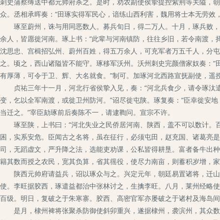
刺史蒲察缚送中都元帅府杀之。是时，劝农副使侯挚提控紫荆等关隘，朝
众。丞相承晖奏：“田琢实得军民心，谙练山西利害，魏用将士本无劳效
琢至蔚州，诛与用同恶数人。募兵旬日，得二万人。十月，琢兵败，仅
余人，皆愿徙河南。琢上书：“此辈与河南镇防，往往乡旧，若令南渡，
沈思忠、宫楫招弘州、蔚州百姓，得五万余人，可充军者万五千人，分屯
之。顷之，西山诸隘皆不能守。琢移军沃州。沃州刺史完颜僧家奴奏：“
有厚薄，可令于卫、辉、大名就食。”制可。加琢河北西路宣抚副使，遥
贞祐三年十一月，河北行省侯挚入见，奏：“河北兵食少，请令琢汰遣
变，乞以全军南渡，或徙卫州防河。”诏尽徙屯陕。琢复奏：“臣幸徙安地
当迁之。”宰臣劾琢前后奏陈不一，请逮鞫问。宣宗不许。
琢至陕，上书曰：“河北失业之民侨居河南、陕西，盖不可以数计。百
困，实系安危。臣闻古之名将，虽在征行，必须屯田，赵充国、诸葛亮是
司，无蹈虚文，严升降之法，选能吏劝课，公私皆得耕垦。富者备牛出种
籍其数而授之农民，宽其负算，省其徭役，使尽力南亩，则蓄积岁增，家
陕西元帅府请益兵，诏以琢众与之。兴定元年，朝廷易置诸将，迁山东
使。李旺据胶西，琢遣益都治中张林讨之，生擒李旺。八月，莱州经略使
百级。明日，复破之于朱寒寨。胶西、高密官军亦屡破之于诸村及海岛间
是月，棣州裨将张聚杀防御使斜卯重兴，遂据棣州，袭滨州，其众数千