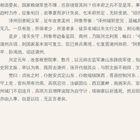
相谙委矣。国家粮储常患不继，岂容侥冒其间？但本府之兵不至是耳。事
趋时力作，征集旬日，农事废而岁计失矣。乞本府所定，无轻变易。”诏
泽州旧隶昭义军，近年改隶孟州，阿鲁带奏：“泽州城郭坚完，器械具
无几。一旦有急，所保者少，所遣者多，徒弃名城以失太行之险，则沁南
是岁，潼关失守，阿鲁带趋备蓝田、商州，乃陈河北利害，略曰：“今
潞州兵强，则国家基本渐可复立。臣已将兵离境，乞复置潞州帅府。”阿
卒，卧渑池。诏还潞州。
兴定元年，改签枢密院事。数月，以元帅左监军兼山东路统军使，知益
史郭文振，举以为将。既而去潞州，张开代领其众，与郭文振不相得，文
赞曰：贞祐之时，仆散安贞定山东，仆散端镇陕西，胥鼎控制河东，侯
守上党，皆向用有功焉。高琪忌功，汝砺固位，西启夏衅，南挑宋兵。宣
州城门不启连月，高琪方且增陴浚隍为自守计，缮御寨以祈逃死。然后田
亦由人事。自是以往，无足言者矣。