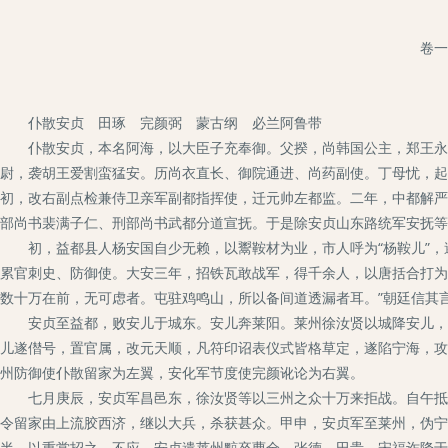
卷一
仆散安贞 田琢 完颜弼 蒙古纲 必兰阿鲁带
仆散安贞，本名阿海，以大臣子充奉御。父揆，尚韩国公主，郑王永蹈
尉，袭胡王爱割蛮猛安。历尚衣直长、御院通进、尚药副使。丁母忧，起
初，改右副点检兼侍卫亲军副都指挥使，迁元帅左都监。二年，中都解严
部尚书裴满子仁、刑部尚书武都分道宣抚。于是除安贞山东路统军安抚等
初，益都县人杨安国自少无赖，以鬻鞍材为业，市人呼为“杨鞍儿”，
累官刺史、防御使。大安三年，招铁瓦敢战军，得千余人，以唐括合打为
数十万在前，无可虑者。屯驻鸡鸣山，所以备间道透漏者耳。”朝廷信其
安贞至益都，败安儿于城东。安儿奔莱阳。莱州徐汝贤以城降安儿，贼
儿遂僣号，置官属，改元天顺，凡符印诏表仪式皆格草定，遂陷宁海，攻
州防御使仆散留家为左翼，安化军节度使完颜讹论为右翼。
七月庚辰，安贞军昌邑东，徐汝贤等以三州之众十万来拒战。自午抵暮
令留家由上流胶西济，继以大兵，杀获甚众。甲申，安贞军至莱州，伪宁
半，以重赏招之，不应。安贞遣莱州黥卒曹全、张德、田贵、宋福诈降于