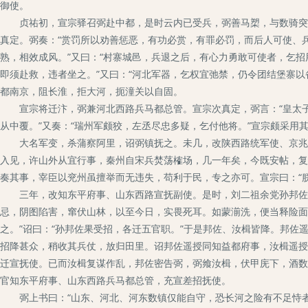
御使。
贞祐初，宣宗驿召弼赴中都，是时云内已受兵，弼善马槊，与数骑突出
真定。弼奏：“赏罚所以劝善惩恶，有功必赏，有罪必罚，而后人可使、
熟，相效成风。”又曰：“村寨城邑，兵退之后，有心力勇敢可使者，乞招
即须赴救，违者坐之。”又曰：“河北军器，乞权宜弛禁，仍令团结堡寨以
都南京，阻长淮，拒大河，扼潼关以自固。
宣宗将迁汴，弼兼河北西路兵马都总管。宣宗次真定，弼言：“皇太子
从中覆。”又奏：“瑞州军颇狡，左丞尽忠多疑，乞付他将。”宣宗颇采用
大名军变，杀蒲察阿里，诏弼镇抚之。未几，改陕西路统军使、京兆兵
入见，许山外从宜行事，秦州自宋兵焚荡榷场，几一年矣，今既安帖，复
奏其事，宰臣以兖州虽擅举而无违失，苟利于民，专之亦可。宣宗曰：“朕
三年，改知东平府事、山东西路宣抚副使。是时，刘二祖余党孙邦佐、
忌，阴图陷害，窜伏山林，以至今日，实畏死耳。如蒙湔洗，便当释险面
之。”诏曰：“孙邦佐果受招，各迁五官职。”于是邦佐、汝楫皆降。邦
招降甚众，稍收其兵仗，放归田里。诏邦佐遥授同知益都府事，汝楫遥授
迁宣抚使。已而汝楫复谋作乱，邦佐密告弼，弼飨汝楫，伏甲庑下，酒数
官知东平府事、山东西路兵马都总管，充宣差招抚使。
弼上书曰：“山东、河北、河东数镇仅能自守，恐长河之险有不足恃者