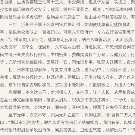
首百级，生擒伪都统王仙等十三人。余众奔溃，追及于别寨，攻拔之，聚
少监伯德玩率政兵攻安丘，败焉，提控王显死之。琢奏：“伯德玩本相视
既而昌乐县令术虎桓都、临朐县令兀颜吾丁、福山县令乌林答石家奴、寿
三年，沂州注子堌王公喜构宋兵据沂州，防御使徒单福定徒跣脱走，百
事，招集余众攻取之，百姓归心。可用六哥取沂州，今方在行省侯挚麾下
奏：“沂州须知兵者守之。徒单福定已衰老，纳合六哥善治兵，识沂形势
众及义军，却李全，保濰州。六哥破灰山堌，沂境以安。守兖州观察判官
氏主簿张亚夫尝权行部官，主饷密州，委曲购得粮二万斛，兵储乃足，行
等，充沂州宣差都提控。梁昱迁一官，同知淄州事。张亚夫迁两官，密州
初，张林本益都府卒，有复立府事之功，遂为治中，而凶险不逞，耻出
莱州，琢遣林分兵讨之。林既得兵，伺琢出，即率众噪入府中。琢仓猝入
至。东平行省蒙古纲以状闻。宣宗度不能制林，而欲驯致之，乃遣人召琢
完颜弼，本名达吉不，盖州猛安人。充护卫，转十人长。从丞相襄戍边
左副元帅完颜匡攻襄阳，破雷太尉兵，积功加平南荡江将军。丁母忧，起
本官领兵驻宣德。会河之败，弼被创，马中流矢，押军千户夹谷王家奴以
至宁元年，东京不守，弼为元帅左监军，捍御辽东。请“自募二万人为
曰：“我以东北路为忧，卿言京师有急何邪？就如卿言，我自有策。以卿皇
侍局驸马都尉徒单没烈侍侧，弼意窃讥之。卫绍王怒甚，顾谓没烈曰：“