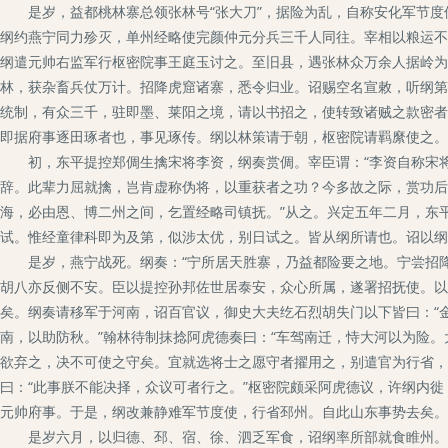
是岁，益都桃林寨总领张林号“张大刀”，据险为乱，自称安化军节度使
纲约燕宁同力殄灭，单州经略使完颜仲元分兵三千人同往。宰相以粮运不
纲遣元帅右监军行枢密院事王庭玉讨之。至旧县，遇张林众万余人据岭为
林，获杂畜兵仗万计。招降虎窟诸寨，悉令归业。诏赐空名宣敕，听纲第
统制，有众三千，驻即墨、莱阳之境，请以书招之，使转致诸贼之款密者
即据府事逐田琢者也，事见琢传。纲以林策请于朝，枢密院请羁縻使之。
初，东平提控郑倜生擒宋将李资，纲奏赏倜。宰臣谓：“李资自称宋将
辞。此辈力屈就擒，岂肯虚称伪将，以重获者之功？今多故之际，赏功后
海，必由恩、博二州之间，乞置经略司镇抚。”从之。兴定五年二月，东
试。惟经童律科即为及第，似涉太优，别日试之。皆从纲所请也。诏以纲
是岁，燕宁战死。纲奏：“宁所居天胜寨，乃益都险要之地。宁尝招降
胡八亦反侧不安。臣以提控孙邦佐世居泰安，众心所属，遂署招抚使。以
矣。纲奏请移军于河南，诏百官议，御史大夫纥石烈胡失门以下皆曰：“
南，以助防秋。”翰林待制抹捻阿虎德奏曰：“车驾南迁，恃大河以为险
欲弃之，决不可使之守矣。宜就选将士之愿守者擢用之，别遣官为行省，
曰：“此事朕不能决择，众议可者行之。”枢密院颇采阿虎德议，许纲内
元帅府事。于是，纲改兼静难军节度使，行省邳州。自此山东事势去矣。
是岁六月，以归德、邳、宿、徐、泗乏军食，诏纲率所部就食睢州。纲