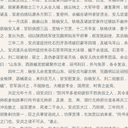
家。留家募勇敢士三十人从全入城，姚云纳之，大军毕登，遂复莱州，斩
诸县，宣差伯德玩袭杀方郭三，复密州。余贼在诸州者皆溃去。安儿尝遣
十一月戊辰，曲赦山东，除杨安儿、耿格及诸故官家作过驱奴不赦外，
获杨安儿者，官职俱授三品，赏钱十万贯。十二月辛亥，耿格伏诛，妻子
之，复出为患。诏以陕西统军使完颜弼知东平府事，权宣抚副使。其后杨
三年二月，安贞遣提控纥石烈牙吾塔破巨蒙等四堌，及破马耳山，杀刘
人。安贞遣兵会宿州提控夹谷石里哥同攻大沫堌，贼千余逆战。石里哥，
人。刘二祖被创，获之，及伪参谋官崔天佑，杨安儿伪太师李思温。余众
曰：“山东东、西路贼党犹啸聚作过者，诏书到日，并与免罪，各令复业
四年二月，杨安儿余党复扰山东。诏安贞与蒙古纲、完颜弼以近诏招之
金银牌、器械甚众，来归且万人，皆安慰复业。自杨安儿、刘二祖败后，
贼”。官军虽讨之，不能除也。大概皆李全、国用安、时青之徒焉。
兴定元年十月，诏安贞曰：“防河卒多老幼疲软不胜执役之人，其令速
帅权参知政事行尚书省元帅府，及唐、息、寿、泗行元帅府分道各将兵三
冲击败之，追至淝水，死者二千余人。安贞至大江，乃班师。三年闰月，
胡鲁剌功第一，臣之兵事皆咨此人，功厚赏薄，乞加赏以劝来者。”尚书
之门也。安贞之请不可从。”遂止。