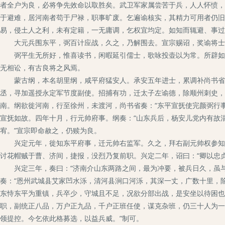
者全户为良，必将争先效命以取胜矣。武卫军家属尝苦于兵，人人怀愤，
于避难，居河南者苟于尸禄，职事旷废。乞遍谕核实，其精力可用者仍旧
易，侵土人之利，未有定籍，一无庸调，乞权宜均定。如知而辄避、事过
大元兵围东平，弼百计应战，久之，乃解围去。宣宗赐诏，奖谕将士
弼平生无所好，惟喜读书，闲暇延引儒士，歌咏投壶以为常。所辟如承
无相讼，有古良将之风焉。
蒙古纲，本名胡里纲，咸平府猛安人。承安五年进士，累调补尚书省今
丞，寻加遥授永定军节度副使。招捕有功，迁太子左谕德，除顺州刺史，
南。纲欲徙河南，行至徐州，未渡河，尚书省奏：“东平宣抚使完颜弼行
宣抚如故。四年十月，行元帅府事。纲奏：“山东兵后，杨安儿党内有故
宥。”宣宗即命赦之，仍赎为良。
兴定元年，徙知东平府事，迁元帅右监军。久之，拜右副元帅权参知政
讨花帽贼于曹、济间，捷报，没烈乃复前职。兴定二年，诏曰：“卿以忠
兴定三年，奏曰：“济南介山东两路之间，最为冲要，被兵日久，虽与
奏：“恩州武城县艾家凹水泺，清河县涧口河泺，其深一丈，广数十里，
东恃东平为重镇，兵卒少，守城且不足，况欲分部出战，是安坐以待困也
职，副统正八品，万户正九品，千户正班任使，谋克杂班，仍三十人为一
领提控。今乞依此格募选，以益兵威。”制可。