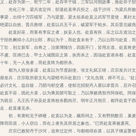
义，处存为第一。乾宁二年，处存卒于镇，三军以河朔故事，推处存子郜
光化三年，梁兵攻定州，郜遣处直率兵拒之，战于沙河，为梁兵所败。
事梁，出绢十万匹犒军，乃与梁盟。梁太祖表处直义武军节度使，累封太
绝梁以自效。晋兵救镕，处直以兵五千从，破梁军于柏乡。其后晋北破燕
处直好巫，而客有李应之者，妖妄人也。处直有疾，应之以左道治之而
于陉邑阑得小儿刘云郎，养以为子，而处直未有子，乃以云郎与处直，而
丁壮，别立新军，自将之，治第博陵坊，四面开门，皆用左道。处直将吏
不虞。匡俦已去，甲士入城围应之第，执而杀之，因诣处直请杀都，处直
十年，无一人免者，而处直终为都所杀。
都为人狡佞多谋，处直以为节度副使。张文礼弑王镕，庄宗发兵讨文礼
毋发兵，庄宗取所获文礼与梁蜡书示处直曰：“文礼负我，师不可止。”
必讨文礼，益自疑，乃阴与郁交通，使郁北招契丹入塞以牵晋兵，且许召
处直不容，因此大喜，以为乘其隙可取之，乃以厚赂诱契丹阿保机。阿保
为留后，凡王氏子孙及处直将校杀戮殆尽。明年正月朔旦，都拜处直于西
走，处直遂见杀。
初，有黄蛇见于碑楼，处直以为龙，藏而祠之，又有野鹊数百，巢麦田
降而田居，小人窃位，而在上者失其所居之象也。”已而处直果被废死。
庄宗已败契丹于沙河，追奔过定州，与都相得欢甚，以其子继岌娶都女