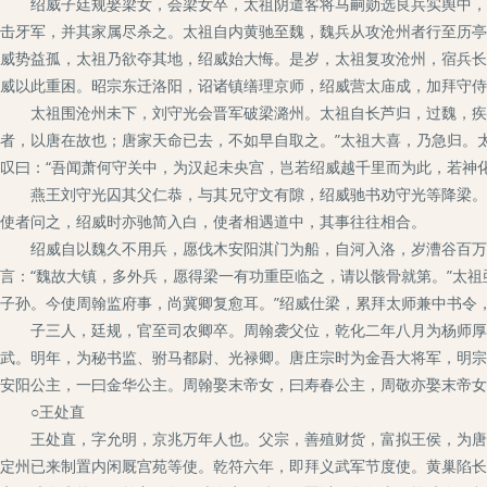
绍威子廷规娶梁女，会梁女卒，太祖阴遣客将马嗣勋选良兵实舆中，以
击牙军，并其家属尽杀之。太祖自内黄驰至魏，魏兵从攻沧州者行至历亭
威势益孤，太祖乃欲夺其地，绍威始大悔。是岁，太祖复攻沧州，宿兵长
威以此重困。昭宗东迁洛阳，诏诸镇缮理京师，绍威营太庙成，加拜守侍
太祖围沧州未下，刘守光会晋军破梁潞州。太祖自长芦归，过魏，疾作
者，以唐在故也；唐家天命已去，不如早自取之。”太祖大喜，乃急归。
叹曰：“吾闻萧何守关中，为汉起未央宫，岂若绍威越千里而为此，若神
燕王刘守光囚其父仁恭，与其兄守文有隙，绍威驰书劝守光等降梁。太
使者问之，绍威时亦驰简入白，使者相遇道中，其事往往相合。
绍威自以魏久不用兵，愿伐木安阳淇门为船，自河入洛，岁漕谷百万石
言：“魏故大镇，多外兵，愿得梁一有功重臣临之，请以骸骨就第。”太
子孙。今使周翰监府事，尚冀卿复愈耳。”绍威仕梁，累拜太师兼中书令
子三人，廷规，官至司农卿卒。周翰袭父位，乾化二年八月为杨师厚所
武。明年，为秘书监、驸马都尉、光禄卿。唐庄宗时为金吾大将军，明宗
安阳公主，一曰金华公主。周翰娶末帝女，曰寿春公主，周敬亦娶末帝女
○王处直
王处直，字允明，京兆万年人也。父宗，善殖财货，富拟王侯，为唐神
定州已来制置内闲厩宫苑等使。乾符六年，即拜义武军节度使。黄巢陷长