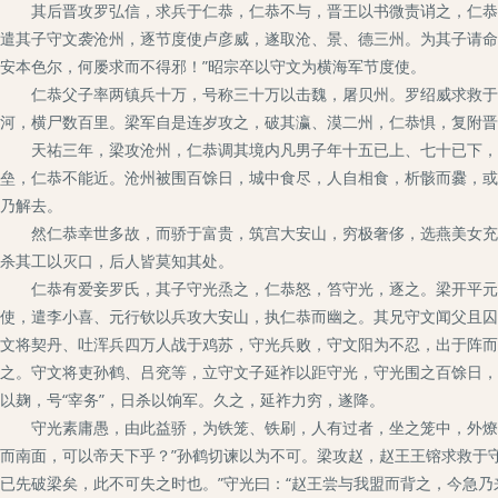
其后晋攻罗弘信，求兵于仁恭，仁恭不与，晋王以书微责诮之，仁恭大
遣其子守文袭沧州，逐节度使卢彦威，遂取沧、景、德三州。为其子请命
安本色尔，何屡求而不得邪！”昭宗卒以守文为横海军节度使。
仁恭父子率两镇兵十万，号称三十万以击魏，屠贝州。罗绍威求救于梁
河，横尸数百里。梁军自是连岁攻之，破其瀛、漠二州，仁恭惧，复附晋
天祐三年，梁攻沧州，仁恭调其境内凡男子年十五已上、七十已下，皆
垒，仁恭不能近。沧州被围百馀日，城中食尽，人自相食，析骸而爨，或
乃解去。
然仁恭幸世多故，而骄于富贵，筑宫大安山，穷极奢侈，选燕美女充其
杀其工以灭口，后人皆莫知其处。
仁恭有爱妾罗氏，其子守光烝之，仁恭怒，笞守光，逐之。梁开平元年
使，遣李小喜、元行钦以兵攻大安山，执仁恭而幽之。其兄守文闻父且囚
文将契丹、吐浑兵四万人战于鸡苏，守光兵败，守文阳为不忍，出于阵而
之。守文将吏孙鹤、吕兖等，立守文子延祚以距守光，守光围之百馀日，
以麹，号“宰务”，日杀以饷军。久之，延祚力穷，遂降。
守光素庸愚，由此益骄，为铁笼、铁刷，人有过者，坐之笼中，外燎以
而南面，可以帝天下乎？”孙鹤切谏以为不可。梁攻赵，赵王王镕求救于
已先破梁矣，此不可失之时也。”守光曰：“赵王尝与我盟而背之，今急