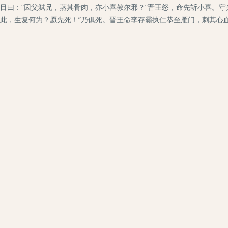
目曰：“囚父弑兄，蒸其骨肉，亦小喜教尔邪？”晋王怒，命先斩小喜。守
此，生复何为？愿先死！”乃俱死。晋王命李存霸执仁恭至雁门，刺其心