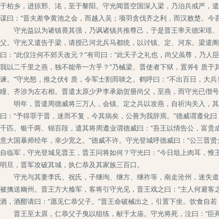
于柏乡，进掠邢、洺，至于黎阳。守光闻晋空国深入梁，乃治兵戒严，遣
谋曰：“昔夫差争黄池之会，而越入吴；项羽贪伐齐之利，而汉败楚。今
守光益以为诸镇畏其强，乃讽诸镇共推尊己，于是晋王率天德宋瑶、振
父。守光又遣告于梁，请授己河北兵马都统，以讨镇、定、河东。梁遣阁
曰：“此仪注何不郊天改元？”有司曰：“此天子之礼也，尚父虽尊，乃人
我以二千里之燕，独不能帝一方乎？”乃械梁、晋使者下狱，置斧钅质于其
谏。”守光怒，推之伏钅质，令军士割而啖之。鹤呼曰：“不出百日，大
瞳、齐涉为左右相。晋遣太原少尹李承勋贺册尚父，至燕，而守光已僣号
明年，晋遣周德威将三万人，会镇、定之兵以攻燕，自祈沟关入，其澶
曰：“予得罪于晋，迷而不复，今其病矣，公善为我辞焉。”德威谓遵化曰
千匹、银千两、锦百段，遣其将周遵业谓德威曰：“吾王以情告公，富贵
意大国暴师经年，幸少宽之。”德威不许。守光登城呼德威曰：“公三晋贤
自临军，守光登城见晋王，晋王问将如何？守光曰：“今日俎上肉耳，惟
明旦，晋军攻破其城，执仁恭及其家族三百口。
守光与其妻李氏、祝氏，子继珣、继方、继祚等，南走沧州，迷失道，
被擒送幽州。晋王方大飨军，客将引守光见，晋王戏之曰：“主人何避客
酒，酒酣请曰：“愿见仁恭父子。”晋王命破械出之，引置下坐。饮食自若
晋王至太原，仁恭父子曳以组练，献于太庙。守光将死，泣曰：“臣死