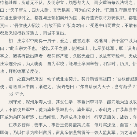
待都甚厚，所请无不从。及明宗立，颇恶都为人，而安重诲每以法绳之，
曰：“天子新立，四方未附，其势易离，可为自安之计。”已而朱守殷反
宗遣王晏球讨之。都复与王郁招契丹为援，契丹遣秃馁将万骑救都。都遣
责曰：“吾尝使人招汝，何故不降？”弘寿对曰：“受恩中山两世矣，不敢
都及秃馁得数骑遁去，闭城不复出。
初，庄宗军中阑得一男子，爱之，使冒姓李，名继陶，养于宫中以为子
曰：“此庄宗太子也。”被以天子之服，使巡城上，以示晏球军，军士识者
事之。诸将有欲出降者，都伺察严密，杀戮无虚日，以故坚守经年。天成
庄宗连外姻，为人骁勇，自为军校，能与士卒同辛苦，明宗时，历贝、忻
功，拜彰德军节度使。
初，处直为都所囚，幼子威北走契丹。契丹谓晋高祖曰：“吾欲使威袭
使，请送威归中国，渐进之。”契丹怒曰：“尔自诸侯为天子，岂有渐乎？
○刘守光
刘守光，深州乐寿人也。其父仁恭，事幽州李可举，能穴地为道以攻城
人，不欲使居军中，徙为瀛州景城县令。瀛州军乱，杀刺史，仁恭募县中
匡威为弟匡俦所逐，仁恭闻乱，乃拥戍兵攻幽州，行至居庸关，战败，奔
仁恭多智诈，善事人，事晋王爱将盖寓尤谨，每对寓涕泣，自言：“居
匡俦，乃以仁恭为幽州留后，留其亲信燕留得等十馀人监其军，为之请命