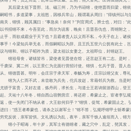
其后梁太祖下晋邢、洺、磁三州，乃为书诏镕，使绝晋而归梁，镕依违
嗣昭书，多道梁事，太祖怒，因移兵常山，顾谓葛从周曰：“得镇州以与
南关，镕惧，顾其属曰：“事急矣！奈何？”判官周式，辨士也，对曰：“
以书招镕不来，今吾至此，而尔为说客，晚矣！且晋吾仇也，而镕附之，
止乎，而欲成霸业于天下也？且霸者责人以义而不私，今天子在上，诸侯
事乎！今梁知兵举无名，而假嗣昭以为辞。且王氏五世六公抚有此士，岂
议与镕和。镕以子昭祚为质，梁太祖以女妻之。太祖即位，封镕赵王。
镕祖母丧，诸镇皆吊，梁使者见晋使在馆，还言赵王有二志。是时，魏
千袭深、冀二州，以王景仁为北面行营招讨使。镕惧，乞兵于晋。晋人击
从。镕德晋甚。明年，会庄宗于承天军，奉觞为寿，庄宗以镕父友，尊礼
镕为人仁而不武，未尝敢为兵先，佗兵攻赵，常藉邻兵为救。当是时，
尤骄于富贵，又好左道，炼丹药，求长生，与道士王若讷留游西山，登王
起。天祐十八年冬，镕自西山宿鹘营庄，将还府，希蒙止之。宦者李弘规
返，使一失闭门不纳从者，大王欲何归乎？”镕惧，促驾，希蒙固止之。
进曰：“惑王者希蒙也，请杀之以谢军士！”镕不答，弘规呼镕甲士斩希
穷究反状，亲军皆惧。文礼诱以为乱，夜半，亲军千馀人逾垣而入，镕方
镕小子昭诲，年十岁，其军士有德镕者，藏之穴中，乱定，髡其发，被