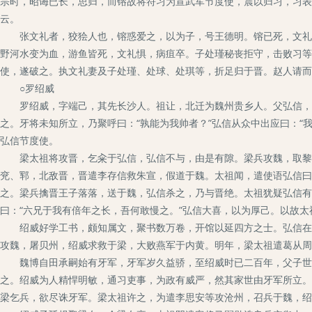
宗时，昭诲已长，思归，而镕故将符习为宣武军节度使，震以归习，习表
云。
张文礼者，狡狯人也，镕惑爱之，以为子，号王德明。镕已死，文礼自
野河水变为血，游鱼皆死，文礼惧，病疽卒。子处瑾秘丧拒守，击败习等
使，遂破之。执文礼妻及子处瑾、处球、处琪等，折足归于晋。赵人请而
○罗绍威
罗绍威，字端己，其先长沙人。祖让，北迁为魏州贵乡人。父弘信，为
之。牙将未知所立，乃聚呼曰：“孰能为我帅者？”弘信从众中出应曰：“
弘信节度使。
梁太祖将攻晋，乞籴于弘信，弘信不与，由是有隙。梁兵攻魏，取黎阳
兖、郓，北敌晋，晋遣李存信救朱宣，假道于魏。太祖闻，遣使语弘信曰
之。梁兵擒晋王子落落，送于魏，弘信杀之，乃与晋绝。太祖犹疑弘信有
曰：“六兄于我有倍年之长，吾何敢慢之。”弘信大喜，以为厚己。以故
绍威好学工书，颇知属文，聚书数万卷，开馆以延四方之士。弘信在唐
攻魏，屠贝州，绍威求救于梁，大败燕军于内黄。明年，梁太祖遣葛从周
魏博自田承嗣始有牙军，牙军岁久益骄，至绍威时已二百年，父子世相
之。绍威为人精悍明敏，通习吏事，为政有威严，然其家世由牙军所立。
梁乞兵，欲尽诛牙军。梁太祖许之，为遣李思安等攻沧州，召兵于魏，绍