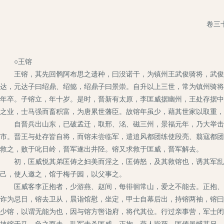
卷三
○王镕
王镕，其先回鹘阿布思之遗种，曰没诺干，为镇州王武俊骑将，武俊录
达，元达子曰绍鼎、绍懿，绍鼎子曰景崇。自升以上三世，常为镇州骑将
年卒。子镕立，年十岁。是时，晋新有太原，李匡威据幽州，王处存据中
之业，士马强而畜积富，为唐累世藩臣。故镕年虽少，藉其世家以取重，
自晋兵出山东，已破孟迁，取邢、洺、磁三州，景福元年，乃大举击赵
市。晋王与处存皆自将，而镕未尝临军，遣追风都团练使段亮、翦寇都团
救之，败于叱日岭，晋军遂出井陉。镕又求救于匡威，晋军解去。
初，匡威悦其弟匡俦之妇美而淫之，匡俦怒，及其救镕也，诱其军乱而
己，使人邀之，馆于梅子园，以父事之。
匡威客李正抱者，少游燕、赵间，每徘徊常山，爱之不能去。正抱、匡
诈为忌日，镕去卫从，晨诣馆慰，坐定，甲士自幕后出，持镕两袖，镕曰
少镕，以谓无能为也，因与镕方辔诣府，将代其位。行过亲事营，军士闭
挟镕于马，负之而走，乱军击杀匡威、正抱，燕人皆死。匡俦虽憾其兄，