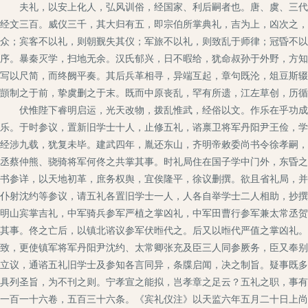
夫礼，以安上化人，弘风训俗，经国家、利后嗣者也。唐、虞、三代，
经文三百。威仪三千，其大归有五，即宗伯所掌典礼，吉为上，凶次之，
众；宾客不以礼，则朝觐失其仪；军旅不以礼，则致乱于师律；冠昏不以
序。暴秦灭学，扫地无余。汉氏郁兴，日不暇给，犹命叔孙于外野，方知
写以尺简，而终阙平奏。其后兵革相寻，异端互起，章句既沦，俎豆斯辍
顗制之于前，挚虞删之于末。既而中原丧乱，罕有所遗，江左草创，历循
伏惟陛下睿明启运，光天改物，拨乱惟武，经俗以文。作乐在乎功成，
乐。于时参议，置新旧学士十人，止修五礼，谘禀卫将军丹阳尹王俭，学
经涉九载，犹复未毕。建武四年，胤还东山，齐明帝敕委尚书令徐孝嗣，
丞蔡仲熊、骁骑将军何佟之共掌其事。时礼局住在国子学中门外，东昏之
书参详，以天地初革，庶务权舆，宜俟隆平，徐议删撰。欲且省礼局，并
仆射沈约等参议，请五礼各置旧学士一人，人各自举学士二人相助，抄撰
明山宾掌吉礼，中军骑兵参军严植之掌凶礼，中军田曹行参军兼太常丞贺
其事。佟之亡后，以镇北谘议参军伏暅代之。后又以暅代严值之掌凶礼。
致，更使镇军将军丹阳尹沈约、太常卿张充及臣三人同参厥务，臣又奉别
立议，通谘五礼旧学士及参知各言同异，条牒启闻，决之制旨。疑事既多
具列圣旨，为不刊之则。宁孝宣之能拟，岂孝章之足云？五礼之职，事有
一百一十六卷，五百三十六条。《宾礼仪注》以天监六年五月二十日上尚