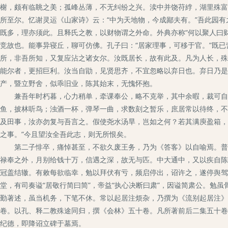
榭，颇有临眺之美；孤峰丛薄，不无纠纷之兴。渎中并饶苻綍，湖里殊富
所至尔。忆谢灵运《山家诗》云：“中为天地物，今成鄙夫有。”吾此园
既多，理亦须此。且释氏之教，以财物谓之外命。外典亦称“何以聚人曰
竞故也。能事异寝丘，聊可仿佛。孔子曰：“居家理事，可移于官。”既
所，非吾所知，又复应沾之诸女尔。汝既居长，故有此及。凡为人长，殊
能尔者，更招巨利。汝当自勖，见贤思齐，不宜忽略以弃日也。弃日乃是
产，暨立野舍，似乖旧业，陈其始末，无愧怀抱。
兼吾年时朽暮，心力稍单，牵课奉公，略不克举，其中余暇，裁可自休
鱼，披林听鸟；浊酒一杯，弹琴一曲，求数刻之暂乐，庶居常以待终，不
及田事，汝亦勿复与吾言之。假使尧水汤旱，岂如之何？若其满庾盈箱，
之事。”今且望汝全吾此志，则无所恨矣。
第二子悱卒，痛悼甚至，不欲久废王务，乃为《答客》以自喻焉。普通
禄奉之外，月别给钱十万，信遇之深，故无与匹。中大通中，又以疾自陈
冠盖结辙。有敕每欲临幸，勉以拜伏有亏，频启停出，诏许之，遂停舆驾
堂，有司奏谥“居敬行简曰简”，帝益“执心决断曰肃”，因谥简肃公。勉
勤著述，虽当机务，下笔不休。常以起居注烦杂，乃撰为《流别起居注》
卷。以孔、释二教殊途同归，撰《会林》五十卷。凡所著前后二集五十卷
纪德，即降诏立碑于墓焉。