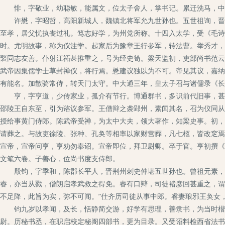
悱，字敬业，幼聪敏，能属文，位太子舍人，掌书记。累迁洗马，中舍
许懋，字昭哲，高阳新城人，魏镇北将军允九世孙也。五世祖询，晋征
至孝，居父忧执丧过礼。笃志好学，为州党所称。十四入太学，受《毛诗
时。尤明故事，称为仪注学。起家后为豫章王行参军，转法曹。举秀才，
褧同志友善。仆射江祏甚推重之，号为经史笥。梁天监初，吏部尚书范云
武帝因集儒学士草封禅仪，将行焉。懋建议独以为不可。帝见其议，嘉纳
有能名。加散骑常侍，转天门太守。中大通三年，皇太子召与诸儒录《长
亨，字亨道，少传家业，孤介有节行。博通群书，多识前代旧事，甚为
邵陵王自东至，引为谘议参军。王僧辩之袭郢州，素闻其名，召为仪同从
授给事黄门侍郎。陈武帝受禅，为太中大夫，领大著作，知梁史事。初，
请葬之。与故吏徐陵、张种、孔奂等相率以家财营葬，凡七柩，皆改窆焉
宣帝，宣帝问亨，亨劝勿奉诏。宣帝即位，拜卫尉卿。卒于官。亨初撰《
文笔六卷。子善心，位尚书度支侍郎。
殷钧，字季和，陈郡长平人，晋荆州刺史仲堪五世孙也。曾祖元素，宋
睿，亦当从戮，僧朗启孝武救之得免。睿有口辩，司徒褚彦回甚重之，谓
不足降，此旨为实，弥不可闻。”仕齐历司徒从事中郎。睿妻琅邪王奂女
钧九岁以孝闻，及长，恬静简交游，好学有思理，善隶书，为当时楷法
尉。历秘书丞，在职启校定秘阁四部书，更为目录。又受诏料检西省法书