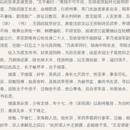
以此告革及诸贵游。”又手敕曰：“果报不可不信，岂得底突如对元延明
遣，乃除武陵王长史、会稽郡丞，行府州事。革门生故吏家多在东，闻革
不兼味。郡境殷广，辞讼日数百。革分判辩析，曾无疑滞，人安吏畏，百
《诗》、《书》，王因此耽学好文。典签沈炽文以王所制诗呈武帝，帝谓
不纳，唯乘台所给一舸。舸艚偏欹，不得安卧。或请济江徙重物以迮轻艚
盗公行。革至郡唯有公给仗身二十人，百姓皆惧不能静寇，革乃省游军尉
清贫，岂能一日忘之？当与其同饱。”乃表革同行。除南中郎长史、寻阳
征入为度支尚书。好奖进闾阎，为后生延誉，由是衣冠士子翕然归之。
疾。乃谢病还家，除光禄大夫，优游闲放，以文酒自娱。卒，谥曰强子。
时以此高之。长子敏早卒，次子德藻。
德藻，字德藻，好学，美风仪，身长七尺四寸。性至孝，事亲尽礼。与
后，容貌毁瘠，如居丧时。及陈武帝受禅，为秘书监，兼尚书左丞。寻以
卷。还除太子中庶子。迁御史中丞，坐公事免。后自求宰县，补新渝令。
书右丞。
德藻弟从简，少有文情，年十七，作《采荷调》以刺何敬容，为当时所
刃，遂俱见杀，天下痛之。
徐勉，字修仁，东海郯人也。祖长宗，宋武帝霸府行参军。父融，南昌
好学，宗人孝嗣见之叹曰：“此所谓人中之骐骥，必能致千里。”又尝谓诸