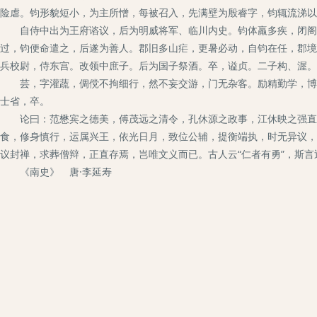
险虐。钧形貌短小，为主所憎，每被召入，先满壁为殷睿字，钧辄流涕以
自侍中出为王府谘议，后为明威将军、临川内史。钧体羸多疾，闭阁卧
过，钧便命遣之，后遂为善人。郡旧多山疟，更暑必动，自钧在任，郡境
兵校尉，侍东宫。改领中庶子。后为国子祭酒。卒，谥贞。二子构、渥。
芸，字灌蔬，倜傥不拘细行，然不妄交游，门无杂客。励精勤学，博洽
士省，卒。
论曰：范懋宾之德美，傅茂远之清令，孔休源之政事，江休映之强直，
食，修身慎行，运属兴王，依光日月，致位公辅，提衡端执，时无异议，
议封禅，求葬僧辩，正直存焉，岂唯文义而已。古人云“仁者有勇”，斯
《南史》 唐·李延寿