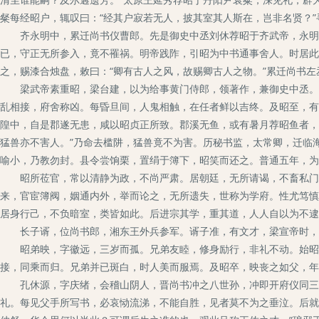
粲每经昭户，辄叹曰：“经其户寂若无人，披其室其人斯在，岂非名贤？
齐永明中，累迁尚书仪曹郎。先是御史中丞刘休荐昭于齐武帝，永明初
已，守正无所参入，竟不罹祸。明帝践阼，引昭为中书通事舍人。时居此
之，赐漆合烛盘，敕曰：“卿有古人之风，故赐卿古人之物。”累迁尚书左
梁武帝素重昭，梁台建，以为给事黄门侍郎，领著作，兼御史中丞。天
乱相接，府舍称凶。每昏旦间，人鬼相触，在任者鲜以吉终。及昭至，有
隍中，自是郡遂无患，咸以昭贞正所致。郡溪无鱼，或有暑月荐昭鱼者，
猛兽亦不害人。”乃命去槛阱，猛兽竟不为害。历秘书监，太常卿，迁临
喻小，乃教勿封。县令尝饷栗，置绢于簿下，昭笑而还之。普通五年，为
昭所莅官，常以清静为政，不尚严肃。居朝廷，无所请谒，不畜私门生
来，官宦簿阀，姻通内外，举而论之，无所遗失，世称为学府。性尤笃慎
居身行己，不负暗室，类皆如此。后进宗其学，重其道，人人自以为不逮
长子谞，位尚书郎，湘东王外兵参军。谞子准，有文才，梁宣帝时，
昭弟映，字徽远，三岁而孤。兄弟友睦，修身励行，非礼不动。始昭之
接，同乘而归。兄弟并已斑白，时人美而服焉。及昭卒，映丧之如父，年
孔休源，字庆绪，会稽山阴人，晋尚书冲之八世孙，冲即开府仪同三司
礼。每见父手所写书，必哀恸流涕，不能自胜，见者莫不为之垂泣。后就