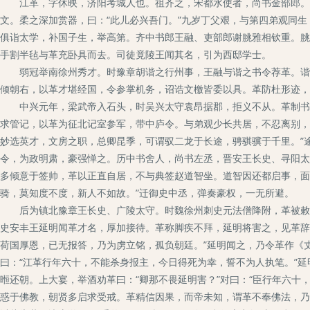
江革，字休映，济阳考城人也。祖齐之，宋都水使者，尚书金部郎。父
文。柔之深加赏器，曰：“此儿必兴吾门。”九岁丁父艰，与第四弟观同
俱诣太学，补国子生，举高第。齐中书郎王融、吏部郎谢朓雅相钦重。朓
手割半毡与革充卧具而去。司徒竟陵王闻其名，引为西邸学士。
弱冠举南徐州秀才。时豫章胡谐之行州事，王融与谐之书令荐革。谐之
倾朝右，以革才堪经国，令参掌机务，诏诰文檄皆委以具。革防杜形迹，
中兴元年，梁武帝入石头，时吴兴太守袁昂据郡，拒义不从。革制书与
求管记，以革为征北记室参军，带中庐令。与弟观少长共居，不忍离别，
妙选英才，文房之职，总卿昆季，可谓驭二龙于长途，骋骐骥于千里。”
令，为政明肃，豪强惮之。历中书舍人，尚书左丞，晋安王长史、寻阳太
多倾意于签帅，革以正直自居，不与典签赵道智坐。道智因还都启事，面
骑，莫知度不度，新人不如故。”迁御史中丞，弹奏豪权，一无所避。
后为镇北豫章王长史、广陵太守。时魏徐州刺史元法僧降附，革被敕随
史安丰王延明闻革才名，厚加接待。革称脚疾不拜，延明将害之，见革辞
荷国厚恩，已无报答，乃为虏立铭，孤负朝廷。”延明闻之，乃令革作《
曰：“江革行年六十，不能杀身报主，今日得死为幸，誓不为人执笔。”
暅还朝。上大宴，举酒劝革曰：“卿那不畏延明害？”对曰：“臣行年六十
惑于佛教，朝贤多启求受戒。革精信因果，而帝未知，谓革不奉佛法，乃