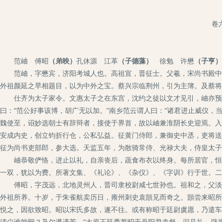
卷
范岫 傅昭
（弟映）
孔休源 江革
（子德藻）
徐勉 许懋
（子亨）
范岫，字懋宾，济阳考城人也。高祖宣，晋征士。父羲，宋尚书殿中郎
外祖颜延之早相题目，以为中外之宝。蔡兴宗临荆州，引为主簿。及蔡将
仕齐为太子家令。文惠太子之在东宫，沈约之徒以文才见引，岫亦预焉
曰：“范公好事该博，胡广无以加。”南乡范云谓人曰：“诸君进止威仪，
魏使至，诏妙选朝士有辞辩者，接使于界首，故以岫兼淮阴长史迎焉。入
安成内史，创立钧折行仓，公私弘益。征黄门侍郎，兼御史中丞，吏将送
征为尚书吏部郎，参大选。天监五年，为散骑常侍、光禄大夫，侍皇太子
岫恭敬俨恪，进止以礼，自亲丧后，蔬食布衣以终身。每所居官，恒以
一双，犹以为费。所著文集、《礼论》、《杂仪》、《字训》行于世。二
傅昭，字茂远，北地灵州人，晋司隶校尉咸七世孙也。祖和之，父淡，
外祖所养。十岁，于朱雀航卖历日，雍州刺史袁顗见而奇之。顗尝来昭所
悦之，因欲致昭。昭以宋氏多故，遂不往。或有称昭于廷尉虞愿，乃遣车
清尘谁能嗣？及尔遘遗芳。”太原王延秀荐昭于丹阳尹袁粲，深见礼，辟