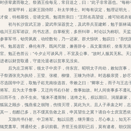
时侪辈肃而敬之。祭酒王俭每见，常目送之，曰：“此子非常器也。”每称
射策甲科，起家王国侍郎，补太学博士。时每有议定，勉理证明允，莫
才俊，特相慕悦，尝请交焉。勉谓所亲曰：“王郎名高望促，难可轻祇衣
初与长沙宣武王游，梁武帝深器赏之，及武帝兵至建邺，勉于新林谒见
临川王后军谘议、尚书左丞。自掌枢宪，多所纠举，时论以为称职。天监
参掌军书，劬劳夙夜，动经数旬，乃一还家。群犬惊吠，勉叹曰：“吾忧
书。勉居选官，彝伦有序。既闲尺牍，兼善辞令，虽文案填积，坐客充满
官。勉正色答云：“今夕止可谈风月，不宜及公事。”故时人服其无私。
进者以财货取通，守道沦退者以贫寒见没矣。
后为左卫将军，领太子中庶子，侍东宫。昭明太子尚幼，敕知宫事，太
子祭酒张充为执经，王莹、张稷、柳悽、王暕为侍讲。时选极亲贤，妙尽
尽选国华中正，取勉子崧充南徐选首。帝敕之曰：“卿寒士，而子与王志
将军。后为太子詹事，又迁尚书右仆射，詹事如故。时人间丧事多不遵礼，
日而不生，亦不生矣。’顷来不遵斯制，送终之礼，殡以期日。润屋豪家
狐鼠之顾步，愧燕雀之徊翔，伤情灭理，莫此为大。且人子承衾之时，志
其一，怨酷已多，岂不缓其告敛之辰，申其望生之冀？请自今士庶宜悉依
又除尚书仆射、中卫将军。勉以旧恩，继升重位，尽心奉上，知无不为
辄焚藁草。博通经史，多识前载。齐世王俭居职已后，莫有逮者。朝仪国