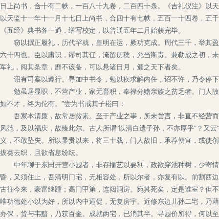
日上尚书，合十有二帙，一百八十九卷，二百四十条。《吉礼仪注》以天
以天监十一年十一月十七日上尚书，合四十有七帙，五百一十四卷，五千
《五经》典书各一通，缮写校定，以普通五年二月始获完毕。
窃以撰正履礼，历代罕就，皇明在运，厥功克成。周代三千，举其盈数
六十四也。臣以庸识，谬司其任，淹留历稔，允当斯责。兼勒成之初，未
军礼，阅其条章，靡不该备，可以悬诸日月，颁之天下者矣。
诏有司案以遵行。寻加中书令，勉以疾求解内任，诏不许，乃令停下省
勉虽居显职，不营产业，家无畜积，奉禄分赡亲族之贫乏者。门人故旧
如不才，终为佗有。”尝为书戒其子崧曰：
吾家本清廉，故常居贫素。至于产业之事，所未尝言，非直不经营而已
风范，及以福庆，故臻此尔。古人所谓“以清白遗子孙，不亦厚乎”？又云
义，不敢坠失。所以显贵以来，将三十载，门人故旧，承荐便宜，或使创
拔葵去织，且欲省息纷纭。
中年聊于东田开营小园者，非存播艺以要利，政欲穿池种树，少寄情赏
昏，又须住止，吾清明门宅，无相容处，所以尔者，亦复有以。前割西边
古往今来，豪富继踵；高门甲第，连闼洞房。宛其死矣，定是谁室？但不
唯功德处小以为好，所以内中逼促，无复房宇。近修东边儿孙二宅，乃藉
办保，货与韦黯，乃获百金。成就两宅，已消其半。寻园价所得，何以至