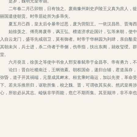
是岁，魏明元皇帝崩。
二年春二月己卯朔，日有蚀之。废南豫州刺史庐陵王义真为庶人，徙新
丽国遣使朝贡。时帝居处所为多乖失。
夏五月己酉，皇太后令暴帝过恶，废为营阳王。一依汉昌邑、晋海西
始徐羡之、傅亮将废帝，讽王弘、檀道济求赴国计，弘等来朝，使中书
入自云龙门，盛等先戒宿卫，莫有御者。时帝于华林园为列肆，亲自酤卖
其朝未兴，兵士进，杀二侍者于帝侧，伤帝指，扶出东阁，就收玺绶。群
堂。
六月癸丑，徐羡之等使中书舍人邢安泰弑帝于金昌亭。帝有勇力，不
论曰：晋自社稷南迁，王纲弛紊。朝权国命，递归台辅，君道虽存，主
弥昏，道子开其祸端，元显成其衅末。桓玄乘时藉运，加以先资，革命受
下。若夫乐推所归，讴歌所集，校之魏、晋，可谓收其实矣。然武皇将涉
心，所欲必从其志。崄纵非学而能，危亡不期而集。其至颠沛，非不幸也