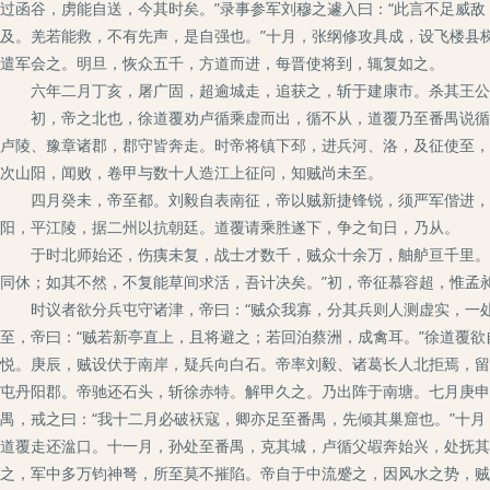
过函谷，虏能自送，今其时矣。”录事参军刘穆之遽入曰：“此言不足威敌
及。羌若能救，不有先声，是自强也。”十月，张纲修攻具成，设飞楼县
遣军会之。明旦，恢众五千，方道而进，每晋使将到，辄复如之。
六年二月丁亥，屠广固，超逾城走，追获之，斩于建康市。杀其王公
初，帝之北也，徐道覆劝卢循乘虚而出，循不从，道覆乃至番禺说循曰
卢陵、豫章诸郡，郡守皆奔走。时帝将镇下邳，进兵河、洛，及征使至，
次山阳，闻败，卷甲与数十人造江上征问，知贼尚未至。
四月癸未，帝至都。刘毅自表南征，帝以贼新捷锋锐，须严军偕进，使
阳，平江陵，据二州以抗朝廷。道覆请乘胜遂下，争之旬日，乃从。
于时北师始还，伤痍未复，战士才数千，贼众十余万，舳舻亘千里。孟
同休；如其不然，不复能草间求活，吾计决矣。”初，帝征慕容超，惟孟
时议者欲分兵屯守诸津，帝曰：“贼众我寡，分其兵则人测虚实，一处
至，帝曰：“贼若新亭直上，且将避之；若回泊蔡洲，成禽耳。”徐道覆
悦。庚辰，贼设伏于南岸，疑兵向白石。帝率刘毅、诸葛长人北拒焉，留
屯丹阳郡。帝驰还石头，斩徐赤特。解甲久之。乃出阵于南塘。七月庚申
禺，戒之曰：“我十二月必破祆寇，卿亦足至番禺，先倾其巢窟也。”十
道覆走还湓口。十一月，孙处至番禺，克其城，卢循父嘏奔始兴，处抚其
之，军中多万钧神弩，所至莫不摧陷。帝自于中流蹙之，因风水之势，贼