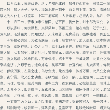
四月乙丑，帝表伐关、洛，乃戒严北讨，加领征西将军、司豫二州刺史
获六钟，献之天子。癸巳，加领北雍州刺史，前后部羽葆、鼓吹，增班剑
穆之为左仆射，领监军、中军二府军司，入居东府，总摄内外。九月，帝
十二月壬申，晋帝加帝位相国、总百揆、扬州牧，封十郡为宋公，备
朕以寡昧，仰缵洪基。夷羿乘衅，荡覆王室，越在南鄙，迁于九江。宗
焉既倾。若涉巨海，罔知攸济。天未绝晋，诞育英辅，振厥弛维，再造区
今将授公典策，其敬听朕命：乃者，桓玄肆僣，滔天泯夏，拔本塞源，
复皇邑，奉歆神祇。此公之大节，始于勤王者也。授律群后，顺流长骛，
藩入辅，弘兹保弼，阜财利用，繁殖黎元，编户岁滋，疆宇日启，导德明
马，敻入远疆，冲橹四临，万雉俱溃，拓土三千，申威龙漠。此又公之功
乘辕南济，义形于色，运奇摅略，英谟不世，狡寇穷衄，丧旗宵遁，俾我
功，俘级万数，左里之捷，鸟散鱼溃，元凶远窜，传首万里。此又公之功
荆、衡宁晏。此又公之功也。谯纵怙乱，寇窃一隅，王化阻阂，三巴沦溺
也。马休、鲁宗，阻兵内侮，驱率二方，连旗称乱；公投袂星言，研其上
也。永嘉不竞，四夷擅华，五都倾荡，山陵幽辱，祖宗怀没世之愤，遗氓
命群师，北徇司、兖，许、郑风靡，巩、洛载清，百年榛秽，一朝扫涤。
公有康宇内之勋，重之以明德。爰初发迹，则奇谟冠古；电击强祆，则
桑。蠲削烦苛，较若画一，淳风美化，盈塞区宇。是以绝域献琛，遐夷纳