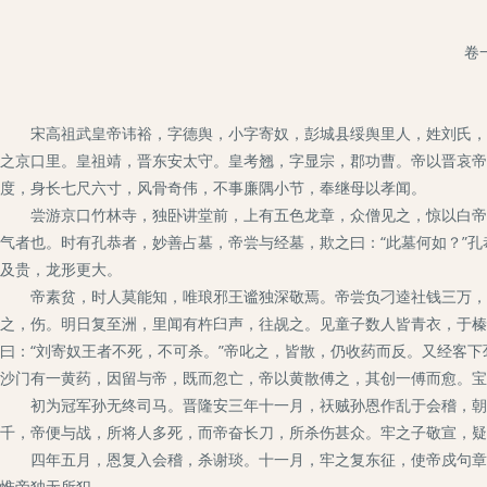
卷
宋高祖武皇帝讳裕，字德舆，小字寄奴，彭城县绥舆里人，姓刘氏，汉
之京口里。皇祖靖，晋东安太守。皇考翘，字显宗，郡功曹。帝以晋哀帝
度，身长七尺六寸，风骨奇伟，不事廉隅小节，奉继母以孝闻。
尝游京口竹林寺，独卧讲堂前，上有五色龙章，众僧见之，惊以白帝，
气者也。时有孔恭者，妙善占墓，帝尝与经墓，欺之曰：“此墓何如？”孔
及贵，龙形更大。
帝素贫，时人莫能知，唯琅邪王谧独深敬焉。帝尝负刁逵社钱三万，经
之，伤。明日复至洲，里闻有杵臼声，往觇之。见童子数人皆青衣，于榛中
曰：“刘寄奴王者不死，不可杀。”帝叱之，皆散，仍收药而反。又经客下
沙门有一黄药，因留与帝，既而忽亡，帝以黄散傅之，其创一傅而愈。宝
初为冠军孙无终司马。晋隆安三年十一月，祆贼孙恩作乱于会稽，朝廷
千，帝便与战，所将人多死，而帝奋长刀，所杀伤甚众。牢之子敬宣，疑
四年五月，恩复入会稽，杀谢琰。十一月，牢之复东征，使帝戍句章，
惟帝独无所犯。