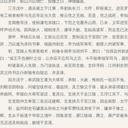
汉以永怀，盼山川以增伫，投檄之日，神驰贼庭。
三月戊午，遇吴甫之于江乘，帝躬执长刀，大呼，即斩甫之。进至罗落
有工相者相帝与无忌等近当大贵，惟云凭之无相。至是，凭之战死，帝知
玄闻敷等没，使桓谦屯东陵口，卞范之屯覆舟山西。己未，义军进至覆
呼声动天地。因风纵火，烟焰张天，谦等大败。玄始虽遣军，而走意已决
庚申，帝镇石头城，立留台总百官，焚桓温主于宣阳门外，造晋新主于
辞，乃以谧为录尚书事、领扬州刺史，帝为镇军将军、都督八州诸军事、
初，晋陵人韦叟善相术，桓修令相帝当得州不，叟曰：“当得边州刺史。
曰：“成王不负桐叶之信，公亦应不忘司马之言。今不敢希镇军司马，愿
时诸葛长人失期，为刁逵执送，未至而玄败。玄经寻阳，江州刺史郭昶
其父尚书左仆射愉有自疑志，并及诛。
四月戊子，奉武陵王遵为大将军，承制，大赦，惟桓氏一祖后不免。桓
刘毅尝因朝会，问谧玺绂所在，谧益惧。及王愉父子诛，谧从弟谌谓谧曰
奔曲阿。帝牍白大将军迎还，复其位。玄挟天子走江陵，又浮江东下。与
玄党殷仲文奉晋二皇后还建邺。玄复挟天子至江陵，因走南郡，太守
初，益州刺史毛璩遣从孙佑之与参军费恬送弟丧下州，璩弟子修之，时
邺。玄从子振逃于华容之涌中，招集逆党，袭江陵城，腾之、康产皆被杀
无忌进及桓振战，败绩于灵溪。