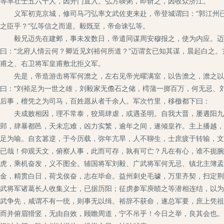
等率壮士五六十人，因开门直入。弘方啖粥，即斩之，因收众济江。
义军初克京城，修司马刁弘率文武佐吏来赴，帝登城谓曰：“郭江州已
之臣乎？”弘等信之而退。毅既至，帝命诛弘等。
毅兄迈先在建邺，事未发数日，帝遣同谋周安穆报之，使为内应。迈甚
曰：“北府人情云何？卿近见刘裕何所道？”迈谓玄已知其谋，晨起白之
甫之、右卫将军皇甫敷北拒义军。
先是，帝造游击将军何澹之，左右见帝光曜满室，以告澹之，澹之以白
曰：“刘裕足为一世之雄，刘毅家无儋石之储，樗蒲一掷百万，何无忌、
后事，檀凭之为司马，百姓愿从者千余人。军次竹里，移檄都下曰：
夫成败相因，理不常泰，狡焉肆虐，或遇圣明。自我大晋，屡遘阳九，
郢，肆暴都邑，天未忘难，凶力实繁，逾年之间，遂倾皇祚。主上播越，
足为喻。自玄篡逆，于今历载，弥年亢旱，人不聊生，士庶疲于转输，文
已哉！仰观天文，俯察人事，此而可存，孰有可亡？凡在有心，谁不扼腕
虎，乘机奋发，义不图全。辅国将军刘毅、广武将军何无忌、镇北主簿孟
金，精贯白日，荷戈俟奋，志在毕命。益州刺史毛璩，万里齐契，扫定荆
武将军诸葛长人收集义士，已据历阳；征虏参军庾赜之等潜相连结，以为
武争先，咸谓不有一统，则事无以缉。裕辞不获命，遂总军要，庶上凭祖
而并俯眉猾竖，无由自效，顾瞻周道，宁不吊乎！今日之举，良其会也。