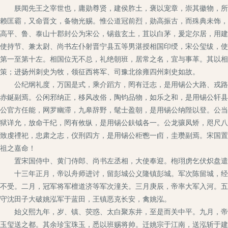
朕闻先王之宰世也，庸勋尊贤，建侯胙土，褒以宠章，崇其徽物，所以
赖匡霸，又命晋文，备物光赐。惟公道冠前烈，勋高振古，而殊典未饰，
高平、鲁、泰山十郡封公为宋公，锡兹玄土，苴以白茅，爰定尔居，用建
使持节、兼太尉、尚书左仆射晋宁县五等男湛授相国印绶，宋公玺绂，使
第一至第十左。相国位无不总，礼绝朝班，居常之名，宜与事革。其以相
策；进扬州刺史为牧，领征西将军、司豫北徐雍四州刺史如故。
公纪纲礼度，万国是式，乘介蹈方，罔有迁志，是用锡公大路、戎路各
赤鋋副焉。公闲邪纳正，移风改俗，陶钧品物，如乐之和，是用锡公轩县
公官方任能，网罗幽滞，九皋辞野，髦士盈朝，是用锡公纳陛以登。公当
狱详允，放命干纪，罔有攸纵，是用锡公鈇钺各一。公龙骧凤矫，咫尺八
致虔禋祀，忠肃之志，仪刑四方，是用锡公秬鬯一卣，圭瓒副焉。宋国置
祖之嘉命！
置宋国侍中、黄门侍郎、尚书左丞相，大使奉迎。枹珝虏乞伏炽盘遣
十三年正月，帝以舟师进讨，留彭城公义隆镇彭城。军次陈留城，经张
不受。二月，冠军将军檀道济等军次潼关。三月庚辰，帝率大军入河。五
守沈田子大破姚泓军于蓝田，王镇恶克长安，禽姚泓。
始义熙九年，岁、镇、荧惑、太白聚东井，至是而关中平。九月，帝至
玉玺送之都。其余珍宝珠玉，悉以班赐将帅。迁姚宗于江南，送泓斩于建