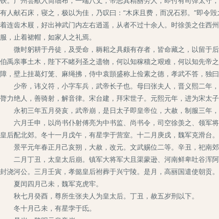
铁。广州尝献入筒细布，一端八丈，帝恶其精丽劳人，即付有司弹太守，
有人献石床，寝之，极以为佳，乃叹曰：“木床且费，而况石邪。”即令
着连齿木屐，好出神武门内左右逍遥，从者不过十余人。时徐羡之住西州
服，止着裙帽，如家人之礼焉。
微时躬耕于丹徒，及受命，耨耜之具颇有存者，皆命藏之，以留于后。
伯禹亲事土木，陛下不睹列圣之遗物，何以知稼穑之艰难，何以知先帝之
障，壁上挂葛灯笼、麻绳拂，侍中袁顗盛称上俭素之德，孝武不答，独曰
少帝，讳义符，小字车兵，武帝长子也。母曰张夫人，晋义熙二年，生
膂力绝人，善骑射，解音律。宋台建，拜宋世子。元熙元年，进为宋太子
永初三年五月癸亥，武帝崩，是日太子即皇帝位，大赦，制服三年，
六月壬申，以尚书仆射傅亮为中书监、尚书令，司空徐羡之、领军将军
皇后配北郊。冬十一月戊午，有星孛于营室。十二月庚戌，魏军克滑台。
景平元年春正月己亥朔，大赦，改元。文武赐位二等。辛丑，祀南郊
二月丁丑，太皇太后崩。镇军大将军大且渠蒙逊、河南鲜卑吐谷浑阿豺
封浇河公。三月壬寅，孝懿皇后祔葬于兴宁陵。是月，高丽国遣使朝贡。
夏闰四月己未，魏军克虎牢。
秋七月癸酉，尊所生张夫人为皇太后。丁丑，赦五岁刑以下。
冬十月己未，有星孛于氐。