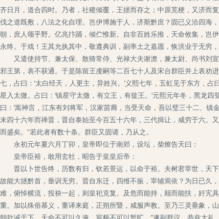
齐日月，道合四时。乃者，社稷倾覆，王拯而存之；中原芜梗，又济而复
伐之道既敷，八法之化自理。岂伊博施于人，济斯黔庶？固已义洽四海，
朝，庶人颂乎野。亿兆抃踊，倾伫惟新。自非百姓乐推，天命攸集，岂伊
永终。于戏！王其允执其中，敬遵典训，副率土之嘉愿，恢洪业于无穷，
又遣使持节、兼太保、散骑常侍、光禄大夫谢澹，兼太尉、尚书刘宣范
邪王第，表不获通。于是陈留王虔嗣等二百七十人及宋台群臣并上表劝进
七，占曰：‘太白经天，人更主，异姓兴。’义熙七年，五虹见于东方，占
星入太微。占曰：‘镇星守太微，有立王，有徙王。’元熙元年冬，黑龙四
曰：‘嵩神言，江东有刘将军，汉家苗裔，当受天命，吾以璧三十二、镇
末四十六年而禅晋，晋自泰始至今百五十六年，三代揖让，咸穷于六。又
而盛矣。”若此者有数十条。群臣又固请，乃从之。
永初元年夏六月丁卯，皇帝即位于南郊，设坛，柴燎告天曰：
皇帝臣裕，敢用玄牡，昭告于皇皇后帝：
晋以卜世告终，历数有归，钦若景运，以命于裕。夫树君宰世，天下为
故能大拯黔首，垂训无穷。晋自东迁，四维不振，宰辅焉依？为日已久，
难，俯悼横流，投袂一起，则皇祀克复。及危而能持，颠而能扶，奸宄具
重。加以殊俗慕义，重译来庭，正朔所暨，咸服声教。至乃三灵垂象，山
朝款诚于下，天命不可以久淹，宸极不可以暂旷。”遂副群议，恭兹大礼