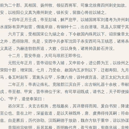
前为二十郡。其相国、扬州牧、领征西将军、司豫北徐雍四州刺史如故。
安，以桂阳公义真为雍州刺史，镇长安，留腹心将佐以辅之。
十四年正月壬戌，帝至彭城，解严息甲。以辅国将军刘遵考为并州刺史
水崖际有异声如雷，俄顷岸崩，有铜钟十二，出自潜壤。巩县人宗耀于其
六月丁亥，受相国宋公九锡之命，下令赦国内殊死以下。诏崇豫章太夫
之外，悉得除用。先是，安西中兵参军沈田子杀安西司马王镇恶，诸将杀
义真还，为赫连勃勃所追，大败，仅以身免，诸将帅及龄石并没。
十二月，晋安帝崩，大司马琅邪王即帝位。
元熙元年正月，晋帝诏征帝入辅，又申前令，进公爵为王，以徐州之海
荥阳十郡，增宋国。七月，乃受命。赦国内五岁刑以下，迁都寿阳。九月
马，备五时副车，置旄头云罕，乐儛八佾，设钟虡宫县。进王太妃为太后
二年正月，帝表让殊礼。竟陵郡江滨自开，出古铜礼器十余枚，帝献之
戌，帝至都。甲寅，晋帝禅位于宋。有司草诏既成，请书之，天子即便操
心。”甲子，遣使奉策曰：
咨尔宋王，夫玄古权舆，悠哉邈矣，其详靡得而闻。爰自书契，降逮三
至公也。昔在上叶，深鉴兹道，是以天禄既终，唐、虞弗得传其嗣；符命
兹。自是厥后，历代弥劭。汉既嗣德于放勋，魏亦方轨于重华，谅以协谋
昔我祖宗钦明，辰居其极，而明晦代序，盈亏有期，剪商兆祸，非惟一