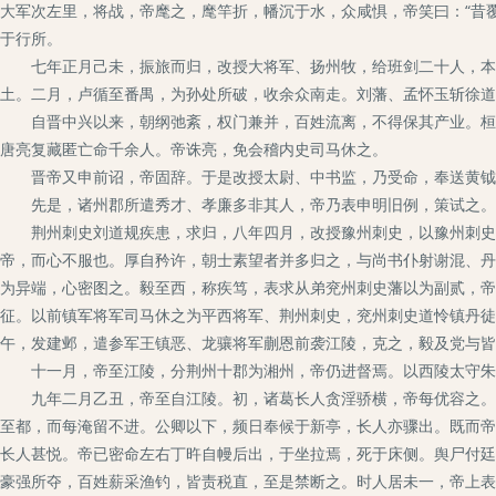
大军次左里，将战，帝麾之，麾竿折，幡沉于水，众咸惧，帝笑曰：“昔
于行所。
七年正月己未，振旅而归，改授大将军、扬州牧，给班剑二十人，本官
土。二月，卢循至番禺，为孙处所破，收余众南走。刘藩、孟怀玉斩徐道
自晋中兴以来，朝纲弛紊，权门兼并，百姓流离，不得保其产业。桓玄
唐亮复藏匿亡命千余人。帝诛亮，免会稽内史司马休之。
晋帝又申前诏，帝固辞。于是改授太尉、中书监，乃受命，奉送黄钺
先是，诸州郡所遣秀才、孝廉多非其人，帝乃表申明旧例，策试之。
荆州刺史刘道规疾患，求归，八年四月，改授豫州刺史，以豫州刺史刘
帝，而心不服也。厚自矜许，朝士素望者并多归之，与尚书仆射谢混、丹
为异端，心密图之。毅至西，称疾笃，表求从弟兖州刺史藩以为副贰，帝
征。以前镇军将军司马休之为平西将军、荆州刺史，兖州刺史道怜镇丹徒
午，发建邺，遣参军王镇恶、龙骧将军蒯恩前袭江陵，克之，毅及党与皆
十一月，帝至江陵，分荆州十郡为湘州，帝仍进督焉。以西陵太守朱龄
九年二月乙丑，帝至自江陵。初，诸葛长人贪淫骄横，帝每优容之。刘
至都，而每淹留不进。公卿以下，频日奉候于新亭，长人亦骤出。既而帝
长人甚悦。帝已密命左右丁旿自幔后出，于坐拉焉，死于床侧。舆尸付廷
豪强所夺，百姓薪采渔钓，皆责税直，至是禁断之。时人居未一，帝上表