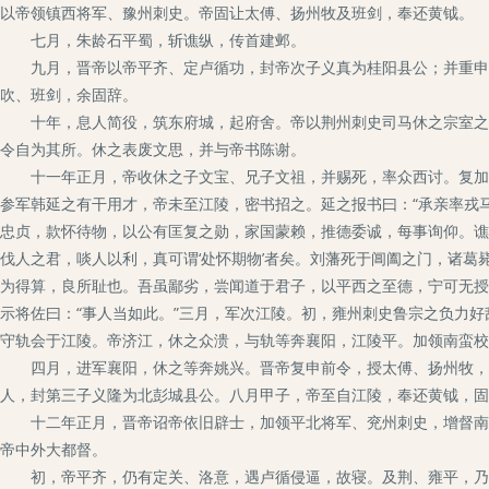
以帝领镇西将军、豫州刺史。帝固让太傅、扬州牧及班剑，奉还黄钺。
七月，朱龄石平蜀，斩谯纵，传首建邺。
九月，晋帝以帝平齐、定卢循功，封帝次子义真为桂阳县公；并重申前
吹、班剑，余固辞。
十年，息人简役，筑东府城，起府舍。帝以荆州刺史司马休之宗室之重
令自为其所。休之表废文思，并与帝书陈谢。
十一年正月，帝收休之子文宝、兄子文祖，并赐死，率众西讨。复加黄
参军韩延之有干用才，帝未至江陵，密书招之。延之报书曰：“承亲率戎
忠贞，款怀待物，以公有匡复之勋，家国蒙赖，推德委诚，每事询仰。谯
伐人之君，啖人以利，真可谓‘处怀期物’者矣。刘藩死于阊阖之门，诸
为得算，良所耻也。吾虽鄙劣，尝闻道于君子，以平西之至德，宁可无授
示将佐曰：“事人当如此。”三月，军次江陵。初，雍州刺史鲁宗之负力好
守轨会于江陵。帝济江，休之众溃，与轨等奔襄阳，江陵平。加领南蛮校
四月，进军襄阳，休之等奔姚兴。晋帝复申前令，授太傅、扬州牧，剑
人，封第三子义隆为北彭城县公。八月甲子，帝至自江陵，奉还黄钺，固
十二年正月，晋帝诏帝依旧辟士，加领平北将军、兖州刺史，增督南秦
帝中外大都督。
初，帝平齐，仍有定关、洛意，遇卢循侵逼，故寝。及荆、雍平，乃