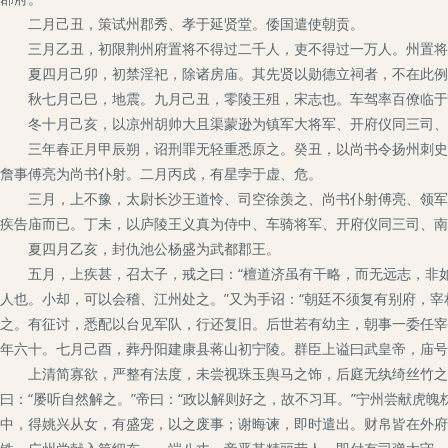
二月己丑，策试州郡秀、孝于延贤堂。倭国遣使朝贡。
三月乙丑，初限荆州府置将不得过二千人，吏不得过一万人。州置将
夏四月己卯，初禁淫祀，除诸房庙。其先贤以勋德立祠者，不在此例。
秋七月己巳，地震。九月己丑，零陵王殂，宋志也。车驾率百僚临于
冬十月己亥，以凉州胡帅大且渠蒙逊为镇军大将军、开府仪同三司、
三年春正月甲辰朔，诏刑罪无轻重悉原之。癸丑，以尚书令扬州刺史徐
詹事傅亮为尚书仆射。二月丙戌，有星孛于虚、危。
三月，上不豫，太尉长沙王道怜、司空徐羡之、尚书仆射傅亮、领军将
疾告庙而已。丁未，以庐陵王义真为侍中、车骑将军、开府仪同三司、南
夏四月乙亥，封仇池公杨盛为武都郡王。
五月，上疾甚，召太子，戒之曰：“檀道济虽有干略，而无远志，非如
人也。小却，可以会稽、江州处之。”又为手诏：“朝廷不须复有别府，
之。有征讨，悉配以台见军队，行还复旧。后世若有幼主，朝事一委任宰
年六十。七月己酉，葬丹阳建康县蒋山初宁陵。群臣上谥曰武皇帝，庙号
上清简寡欲，严整有法度，未尝视珠玉舆马之饰，后庭无纨绮丝竹之音
曰：“屡听自然解之。”帝曰：“政以解则好之，故不习耳。”宁州尝献虎
中，得姚兴从女，有盛宠，以之废事；谢晦谏，即时遣出。财帛皆在外府