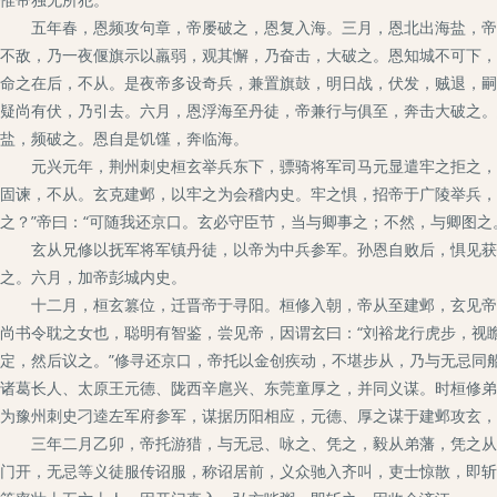
五年春，恩频攻句章，帝屡破之，恩复入海。三月，恩北出海盐，帝筑
不敌，乃一夜偃旗示以羸弱，观其懈，乃奋击，大破之。恩知城不可下，
命之在后，不从。是夜帝多设奇兵，兼置旗鼓，明日战，伏发，贼退，嗣
疑尚有伏，乃引去。六月，恩浮海至丹徒，帝兼行与俱至，奔击大破之。
盐，频破之。恩自是饥馑，奔临海。
元兴元年，荆州刺史桓玄举兵东下，骠骑将军司马元显遣牢之拒之，帝
固谏，不从。玄克建邺，以牢之为会稽内史。牢之惧，招帝于广陵举兵，
之？”帝曰：“可随我还京口。玄必守臣节，当与卿事之；不然，与卿图之
玄从兄修以抚军将军镇丹徒，以帝为中兵参军。孙恩自败后，惧见获，
之。六月，加帝彭城内史。
十二月，桓玄篡位，迁晋帝于寻阳。桓修入朝，帝从至建邺，玄见帝，
尚书令耽之女也，聪明有智鉴，尝见帝，因谓玄曰：“刘裕龙行虎步，视
定，然后议之。”修寻还京口，帝托以金创疾动，不堪步从，乃与无忌同
诸葛长人、太原王元德、陇西辛扈兴、东莞童厚之，并同义谋。时桓修弟
为豫州刺史刁逵左军府参军，谋据历阳相应，元德、厚之谋于建邺攻玄，
三年二月乙卯，帝托游猎，与无忌、咏之、凭之，毅从弟藩，凭之从子
门开，无忌等义徒服传诏服，称诏居前，义众驰入齐叫，吏士惊散，即斩