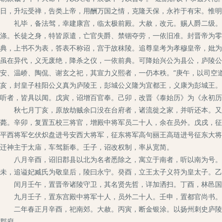
日，升坛受禅，告类上帝，用酬万国之情，克隆天保，永祚于有宋。惟明
礼毕，备法驾，幸建康宫，临太极前殿。大赦，改元。赐人爵二级。鳏
涤。长徒之身，特皆原遣，亡官失爵、禁锢夺劳，一依旧准。封晋帝为零
典，上书不为表，答表不称诏，宫于故秣陵。追尊皇考为孝穆皇帝，妣为
虽在异代，义无废绝，降杀之仪，一依前典。可降始兴公为县公，庐陵公
安、温峤、陶侃、谢玄之祀，其宣力义熙者，一仍本秩。”庚午，以司空
亥，封皇子桂阳公义真为庐陵王，彭城公义隆为宜都王，义康为彭城王。
听者，皆具以闻。戊寅，诏增百官奉。己卯，改晋《泰始历》为《永初历
秋七月丁亥，原放劫贼余口没在台府者，诸流徙之家，并听还本。又以
薨。辛卯，复置五校三将官，增殿中将军员二十人，余在员外。戊戌，征
平西将军乞伏炽盘进号安西大将军，征东将军高句丽王高琏进号征东大将
迁神主于太庙，车驾新奉。壬子，诏改权制，率从宽简。
八月辛酉，诏旧郡县以北为名者悉除之，寓立于南者，听以南为号。戊
未，追谥妃臧氏为敬皇后，陵曰永宁。癸酉，立王太子义符为皇太子。乙
闰月壬午，置晋帝诸陵守卫，其名贤先哲，详加洒扫。丁酉，林邑国
九月壬子，置东宫殿中将军十人，员外二十人。壬申，置都官尚书。
二年春正月辛酉，祀南郊。大赦。丙寅，断金银涂。以扬州刺史庐陵王
郡府。