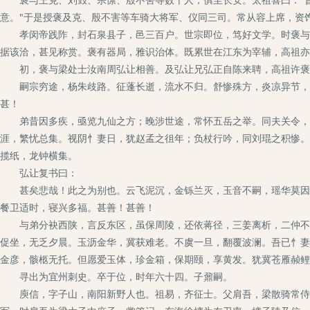
意。"于是授褒及克、殷不害等车骑大将军、仪同三司。常从容上席，资
孝闵帝践阼，封石泉县子，邑三百户。世宗即位，笃好文学。时褒与庾
据该洽，甚见称赏。褒有器局，雅识治体。既累世在江东为宰辅，高祖亦
初，褒与梁处士汝南周弘让相善。及弘让兄弘正自陈来聘，高祖许褒
嗣宗穷途，杨朱歧路。征蓬长逝，流水不归。舒惨殊方，炎凉异节，木
甚！
弟昔因多疾，亟览九仙之方；晚涉世途，常怀五岳之举。同夫关令，物
涯，繁忧总集。视阴忄妻日，犹赵孟之徂年；负杖行吟，同刘琨之积惨。
揽纸，龙钟横集。
弘让复书曰：
甚矣悲哉！此之为别也。云飞泥沉，金铄兰灭，玉音不嗣，瑶华莫因。
餐卫适时，寝兴多福。甚善！甚善！
与弟分袂西陕，言反东区，虽保周陵，还依蒋径，三姜离析，二仲不归
促坐，无乏夕晨。玉沥金华，冀获难老。不虞一旦，翻覆波澜。吾已忄妻
金彦，骸柩无托。但愿爱玉体，珍金箱，保期颐，享黄发。犹冀苍雁赪鲤
寻出为宜州刺史。卒于位，时年六十四。子鼐嗣。
庾信，字子山，南阳新野人也。祖易，齐征士。父肩吾，梁散骑常侍、