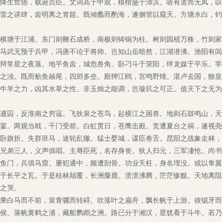
降生世德，载诞贞臣。文词高于甲观，模楷盛于漳滨。嗟有道而无凤，叹
之讲肆，齿明离之胄筵。既倾蠡而酌海，遂侧管以窥天。方塘水白，钓
塘于江浦。东门则鞭石成桥，南极则铸铜为柱。树则园植万株，竹则家
马武无预于兵甲，冯唐不论于将帅。岂知山岳暗然，江湖潜沸。渔阳有闾
常星之夜落。地平鱼齿，城危兽角。卧刁斗于荥阳，绊龙媒于平乐。宰
之浊。既而鲂鱼赪尾，四郊多垒。殿狎江鸥，宫鸣野雉。湛卢去国，艅皇
羊之力，凶其水草之性。非玉烛之能调，岂璇玑之可正。值天下之无为
囚，反淮南之穷寇。飞狄泉之苍鸟，起横江之困兽。地则石鼓鸣山，天
宴。两观当戟，千门受箭。白虹贯日，苍鹰击殿。竞遭夏台之祸，遂视尧
卧旗折。失群班马，迷轮乱辙。猛士婴城，谋臣卷舌。昆阳之战象走林，
弟三人，义声俱唱。主辱臣死，名存身丧。狄人归元，三军凄怆。尚书
鱼门，兵填马窟。屡犯通中，频遭刮骨。功业夭枉，身名埋没。或以隼翼
于长平之瓦。于是桂林颠覆，长洲麋鹿。溃溃沸腾，茫茫惨黩。天地离阻
之哭。
白马而不前，策青骡而转碍。吹落叶之扁舟，飘长帆于上游。彼锯牙而
侯。落帆黄鹤之浦，藏船鹦鹉之洲。路已分于湘汉，星犹看于斗牛。若乃