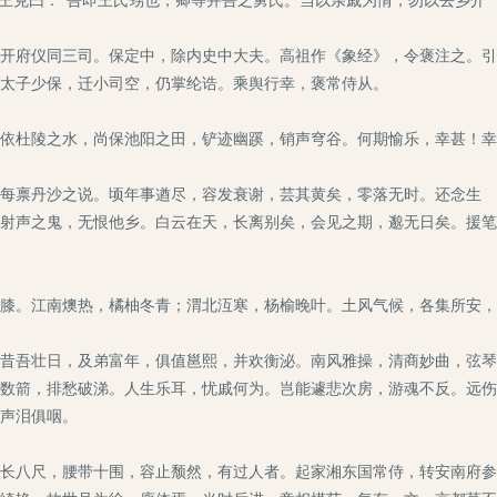
开府仪同三司。保定中，除内史中大夫。高祖作《象经》，令褒注之。引
太子少保，迁小司空，仍掌纶诰。乘舆行幸，褒常侍从。
依杜陵之水，尚保池阳之田，铲迹幽蹊，销声穹谷。何期愉乐，幸甚！幸
每禀丹沙之说。顷年事遒尽，容发衰谢，芸其黄矣，零落无时。还念生
射声之鬼，无恨他乡。白云在天，长离别矣，会见之期，邈无日矣。援笔
膝。江南燠热，橘柚冬青；渭北沍寒，杨榆晚叶。土风气候，各集所安，
昔吾壮日，及弟富年，俱值邕熙，并欢衡泌。南风雅操，清商妙曲，弦琴
数箭，排愁破涕。人生乐耳，忧戚何为。岂能遽悲次房，游魂不反。远伤
声泪俱咽。
长八尺，腰带十围，容止颓然，有过人者。起家湘东国常侍，转安南府参