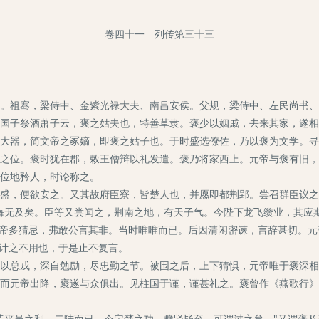
卷四十一 列传第三十三
祖骞，梁侍中、金紫光禄大夫、南昌安侯。父规，梁侍中、左民尚书、
子祭酒萧子云，褒之姑夫也，特善草隶。褒少以姻戚，去来其家，遂相
大器，简文帝之冢嫡，即褒之姑子也。于时盛选僚佐，乃以褒为文学。寻
位。褒时犹在郡，敕王僧辩以礼发遣。褒乃将家西上。元帝与褒有旧，
位地矜人，时论称之。
，便欲安之。又其故府臣寮，皆楚人也，并愿即都荆郢。尝召群臣议之
悔无及矣。臣等又尝闻之，荆南之地，有天子气。今陛下龙飞缵业，其应
元帝多猜忌，弗敢公言其非。当时唯唯而已。后因清闲密谏，言辞甚切。
其计之不用也，于是止不复言。
总戎，深自勉励，尽忠勤之节。被围之后，上下猜惧，元帝唯于褒深相
而元帝出降，褒遂与众俱出。见柱国于谨，谨甚礼之。褒曾作《燕歌行》
平吴之利，二陆而已。今定楚之功，群贤毕至。可谓过之矣。"又谓褒及