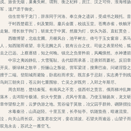
戍。旅舍无烟，巢禽失树。谓荆、衡之杞梓，庶江、汉之可恃。淮海维扬
军，滥尸丞于御史。
信生世等于龙门，辞亲同于河洛。奉立身之遗训，受成书之顾托。昔三
于时西楚霸王，剑及繁阳。鏖兵金匮，校战玉堂。苍鹰赤雀，铁舳牙樯
走魅。埋长狄于驹门，斩蚩尤于中冀。然腹为灯，饮头为器。直虹贯垒，
西瞻博望，北临玄圃。月榭风台，池平树古。倚弓于玉女窗扉，系马于
人，知西陵而谁望。非无北阙之兵，犹有云台之仗。司徒之表里经纶，狐
去之已远。上蔡逐猎，知之何晚。镇北之负誉矜前，风飚懔然。水神遭箭
中宗之夷凶静乱，大雪冤耻。去代邸而承基，迁唐郊而纂祀。反旧章于
开吴。驱绿林之散卒，拒骊山之叛徒。营军梁溠，搜乘巴渝。问诸淫昏之
擅于二端。登阳城而避险，卧底柱而求安。既言多于忌刻，实志勇于刑残
鸟则三朝夹日，苍云则七重围轸。亡吴之岁既穷，入郢之年斯尽。
周含郑怒，楚结秦冤。有南风之不竞，值西邻之责言。俄而梯冲乱舞，
落木，去涔阳兮极浦。炽火兮焚旗，贞风兮害蛊。乃使玉轴扬灰，龙文斫
章华望祭之所，云梦伪游之地。荒谷缢于莫敖，冶父囚乎群帅。硎阱摺拉
水毒秦泾，山高赵陉。十里五里，长亭短亭。饥随蛰燕，暗遂流萤。秦
泣，向关山而长叹。况复君在交河，妾在清波。石望夫而逾远，山望子而
双凫永去，苏武之一雁空飞。