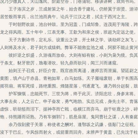
况乃少微真人，天山逸民。阶庭空谷，门巷蒲轮。移谈讲树，就简书筠。
王子洛滨之岁，兰成射策之年，始含香于建礼，仍矫翼于崇贤。游洊雷
居笠毂而掌兵，出兰池而典午。论兵于江汉之君，拭圭于西河之主。
于时朝野欢娱，池台钟鼓。里为冠盖，门成邹鲁。连茂苑于海陵，跨横
龙之得风雨。五十年中，江表无事。王歙为和亲之侯，班超为定远之使。
天子方删诗书，定礼乐。设重云之讲，开士林之学。谈劫烬之灰飞，辩
人则将及水火，君子则方成猿鹤。弊箄不能救盐池之咸，阿胶不能止黄河
彼奸逆之炽盛，久游魂而放命。大则有鲸有鲵，小则为枭为獍。负其牛
于条支。豺牙密厉，虺毒潜吹。轻九鼎而欲问，闻三川而遂窥。
始则王子召戎，奸臣介胄。既官政而离逷，遂师言而泄漏。望廷尉之逋
黄图，填卢山于赤县。青袍如草，白马如练。天子履端废朝，单于长围高
摇羽扇。将军死绥，路绝重围。烽随星落，书逐鸢飞。遂乃韩分赵裂，鼓
护军慷慨，忠能死节。三世为将，终于此灭。济阳忠壮，身参末将。兄
大事去矣，人之云亡。申子奋发，勇气咆勃。实总元戎，身先士卒。胄落
虚惊，听胡笳而泪下。据神亭而亡戟，临横江而弃马。崩于钜鹿之沙，碎
饱，待熊蹯而讵熟。乃有车侧郭门，筋悬庙屋。鬼同曹社之谋，人有秦庭
余乃假刻蜜于关塞，称使者之酬对。逢鄂坂之讥嫌，值耏门之征税。乘
浚下于巴丘。乍风惊而射火，或箭重而回舟。未辨声于黄盖，已先沈于杜