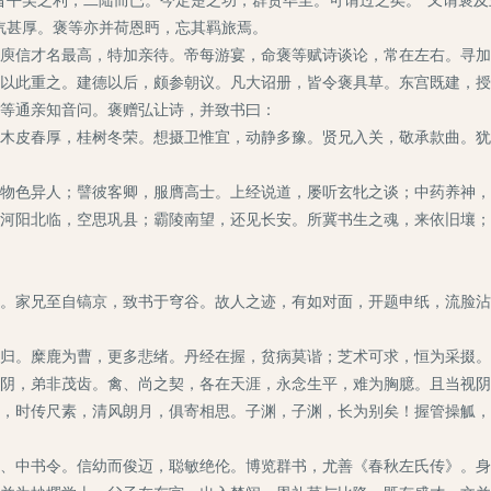
饩甚厚。褒等亦并荷恩眄，忘其羁旅焉。
信才名最高，特加亲待。帝每游宴，命褒等赋诗谈论，常在左右。寻加
以此重之。建德以后，颇参朝议。凡大诏册，皆令褒具草。东宫既建，授
等通亲知音问。褒赠弘让诗，并致书曰：
皮春厚，桂树冬荣。想摄卫惟宜，动静多豫。贤兄入关，敬承款曲。犹
色异人；譬彼客卿，服膺高士。上经说道，屡听玄牝之谈；中药养神，
河阳北临，空思巩县；霸陵南望，还见长安。所冀书生之魂，来依旧壤；
家兄至自镐京，致书于穹谷。故人之迹，有如对面，开题申纸，流脸沾
。糜鹿为曹，更多悲绪。丹经在握，贫病莫谐；芝术可求，恒为采掇。
阴，弟非茂齿。禽、尚之契，各在天涯，永念生平，难为胸臆。且当视阴
，时传尺素，清风朗月，俱寄相思。子渊，子渊，长为别矣！握管操觚，
中书令。信幼而俊迈，聪敏绝伦。博览群书，尤善《春秋左氏传》。身