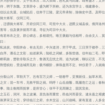
并为抄撰学士。父子在东宫，出入禁闼，恩礼莫与比隆。既有盛才，文并
侍，聘于东魏。文章辞令，盛为邺下所称。还为东宫学士，领建康令。
以众先退。台城陷后，信奔于江陵。梁元帝承制，除御史中丞。及即位
骑大将军、仪同三司。
迁骠骑大将军、开府仪同三司、司宪中大夫，进爵义城县侯。俄拜洛州
害等，信及褒并留而不遣。寻征为司宗中大夫。
若布衣之交。群公碑志，多相请托。唯王褒颇与信相埒，自余文人，莫
曰：
涂炭。华阳奔命，有去无归，中兴道消，穷于甲戌。三日哭于都亭，三
自序。潘岳之文彩，始述家风；陆机之词赋，多陈世德。信年始二毛，即
桥羁旅，楚歌非取乐之方，鲁酒无忘忧之用。追为此赋，聊以记言，不无
璧睨柱，受连城而见欺；载书横阶，捧珠盘而不定。钟仪君子，入就南
裂山河，宰割天下。岂有百万义师，一朝卷甲，芟夷斩伐，如草木焉。
之灾；混一车书，无救平阳之祸。呜呼！山岳崩颓，既履危亡之运；春秋
事。陆士衡闻而抚掌，是所甘心；张平子见而陋之，固其宜矣。
玉石，润河、洛之波澜。居负洛而重世，邑临河而晏安。逮永嘉之艰虞
诛茅宋玉之宅，穿径临江之府。水木交运，山川崩竭。家有直道，人多全