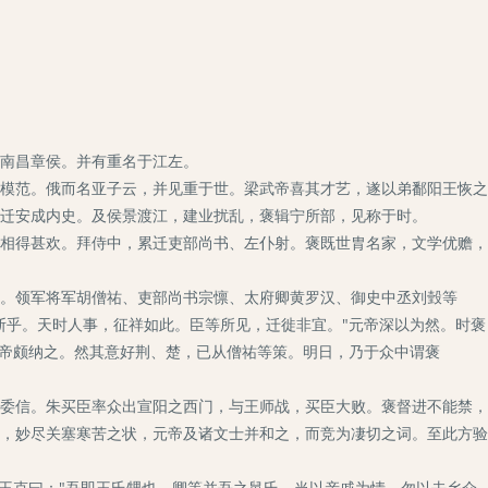
南昌章侯。并有重名于江左。
模范。俄而名亚子云，并见重于世。梁武帝喜其才艺，遂以弟鄱阳王恢之
迁安成内史。及侯景渡江，建业扰乱，褒辑宁所部，见称于时。
相得甚欢。拜侍中，累迁吏部尚书、左仆射。褒既世胄名家，文学优赡，
。领军将军胡僧祐、吏部尚书宗懔、太府卿黄罗汉、御史中丞刘瑴等
斯乎。天时人事，征祥如此。臣等所见，迁徙非宜。"元帝深以为然。时褒
元帝颇纳之。然其意好荆、楚，已从僧祐等策。明日，乃于众中谓褒
委信。朱买臣率众出宣阳之西门，与王师战，买臣大败。褒督进不能禁，
，妙尽关塞寒苦之状，元帝及诸文士并和之，而竞为凄切之词。至此方验
王克曰："吾即王氏甥也，卿等并吾之舅氏。当以亲戚为情，勿以去乡介