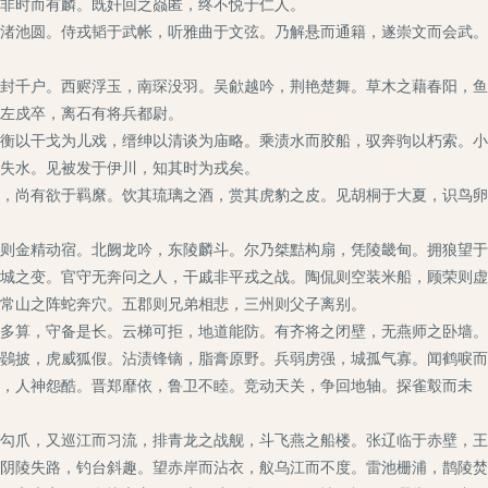
非时而有麟。既奸回之赑匿，终不悦于仁人。
渚池圆。侍戎韬于武帐，听雅曲于文弦。乃解悬而通籍，遂崇文而会武。
封千户。西赆浮玉，南琛没羽。吴歈越吟，荆艳楚舞。草木之藉春阳，鱼
左戍卒，离石有将兵都尉。
衡以干戈为儿戏，缙绅以清谈为庙略。乘渍水而胶船，驭奔驹以朽索。小
失水。见被发于伊川，知其时为戎矣。
，尚有欲于羁縻。饮其琉璃之酒，赏其虎豹之皮。见胡桐于大夏，识鸟卵
则金精动宿。北阙龙吟，东陵麟斗。尔乃桀黠构扇，凭陵畿甸。拥狼望于
城之变。官守无奔问之人，干戚非平戎之战。陶侃则空装米船，顾荣则虚
常山之阵蛇奔穴。五郡则兄弟相悲，三州则父子离别。
多算，守备是长。云梯可拒，地道能防。有齐将之闭壁，无燕师之卧墙。
鷃披，虎威狐假。沾渍锋镝，脂膏原野。兵弱虏强，城孤气寡。闻鹤唳而
，人神怨酷。晋郑靡依，鲁卫不睦。竞动天关，争回地轴。探雀鷇而未
勾爪，又巡江而习流，排青龙之战舰，斗飞燕之船楼。张辽临于赤壁，王
阴陵失路，钓台斜趣。望赤岸而沾衣，舣乌江而不度。雷池栅浦，鹊陵焚