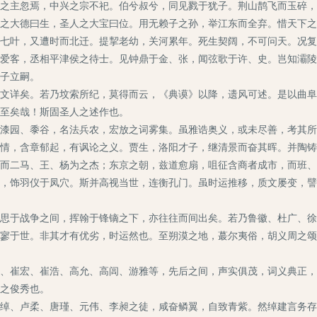
主忽焉，中兴之宗不祀。伯兮叔兮，同见戮于犹子。荆山鹊飞而玉碎，
之大德曰生，圣人之大宝曰位。用无赖子之孙，举江东而全弃。惜天下之
叶，又遭时而北迁。提挈老幼，关河累年。死生契阔，不可问天。况复
爱客，丞相平津侯之待士。见钟鼎于金、张，闻弦歌于许、史。岂知灞陵
子立嗣。
详矣。若乃坟索所纪，莫得而云，《典谟》以降，遗风可述。是以曲阜
至矣哉！斯固圣人之述作也。
园、黍谷，名法兵农，宏放之词雾集。虽雅诰奥义，或未尽善，考其所
情，含章郁起，有讽论之义。贾生，洛阳才子，继清景而奋其晖。并陶铸
二马、王、杨为之杰；东京之朝，兹道愈扇，咀征含商者成市，而班、
，饰羽仪于凤穴。斯并高视当世，连衡孔门。虽时运推移，质文屡变，譬
于战争之间，挥翰于锋镝之下，亦往往而间出矣。若乃鲁徽、杜广、徐
寥于世。非其才有优劣，时运然也。至朔漠之地，蕞尔夷俗，胡义周之颂
崔宏、崔浩、高允、高闾、游雅等，先后之间，声实俱茂，词义典正，
之俊秀也。
、卢柔、唐瑾、元伟、李昶之徒，咸奋鳞翼，自致青紫。然绰建言务存