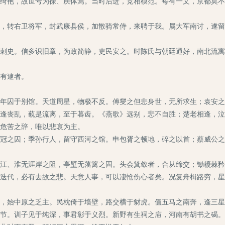
绮艳，故世号为徐、庾体焉。当时后进，竞相模范。每有一文，京都莫不
，转右卫将军，封武康县侯，加散骑常侍，来聘于我。属大军南讨，遂留
刺史。信多识旧章，为政简静，吏民安之。时陈氏与朝廷通好，南北流寓
有逮者。
年囚于别馆。天道周星，物极不反。傅燮之但悲身世，无所求生；袁安之
逢丧乱，藐是流离，至于暮齿。《燕歌》远别，悲不自胜；楚老相逢，泣
危苦之辞，唯以悲哀为主。
冠之囚；季孙行人，留守西河之馆。申包胥之顿地，碎之以首；蔡威公之
江、淮无涯岸之阻，亭壁无藩篱之固。头会箕敛者，合从缔交；锄耰棘矜
迭代，必有去故之悲。天意人事，可以凄怆伤心者矣。况复舟楫路穷，星
，始中原之乏主。民枕倚于墙壁，路交横于豺虎。值五马之南奔，逢三星
节。训子见于纯深，事君彰于义烈。新野有生祠之庙，河南有胡书之碣。