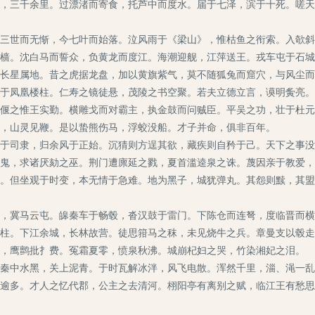
，三千余里。过漂渚而寄食，托芦中而度水。届于七泽，滨于十死。嗟天
世而无惭，今七叶而始落。泣风雨于《梁山》，惟枯鱼之衔索。入欹斜
。沈白马而誓众，负黄龙而度江。海潮迎舰，江萍送王。戎车屯于石城
长星属地。昔之虎据龙盘，加以黄旗紫气，莫不随狐兔而窟穴，与风尘而
凤凰楼柱。仁寿之镜徒悬，茂陵之书空聚。若夫立德立言，谟明夤亮。
偃之惟王实勤。横雕戈而对霸主，执金鼓而问贼臣。平吴之功，壮于杜元
，山灵见鞭。是以蛰熊伤马，浮蛟没船。才子并命，俱非百年。
司隶，归余风于正始。沉猜则方逞其欲，藏疾则自矜于己。天下之事没
鬼，求诸厌劾之巫。荆门遭廪延之戮，夏首滥逵泉之诛。蔑因亲于教爱，
。但坐观于时变，本无情于急难。地为黑子，城犹弹丸。其怨则黩，其盟
冀马云屯。皞秦车于畅毂，沓汉鼓于雷门。下陈仓而连弩，度临晋而横
柱。下江余城，长林故营。徒思箝马之秣，未见烧牛之兵。章曼支以毂走
，鹰鹯批扌费。冤霜夏零，愤泉秋沸。城崩杞妇之哭，竹染湘妃之泪。
中水黑，关上泥青。于时瓦解冰泮，风飞电散。浑然千里，淄、渑一乱
逾多。才人之忆代郡，公主之去清河。栩阳亭有离别之赋，临江王有愁思