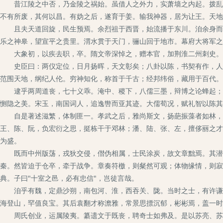
昔江陵之中否，乃金陵之祸始。虽借人之外力，实萧墙之内起。拨乱之
不有所废，其何以昌。有妫之后，遂育于姜。输我神器，居为让王。天地
且夫天道回旋，民生预焉。余烈祖于西晋，始流播于东川。洎余身而七
乐之神皋，望宣平之贵里。渭水贯于天门，骊山回于地市。幕府大将军之
大象初，以疾去职，卒。隋文帝深悼之，赠本官，加荆淮二州刺史。
史臣曰：两仪定位，日月扬晖，天文彰矣；八卦以陈，书契有作，人文
范围天地，纲纪人伦。穷神知化，称首于千古；经邦纬俗，藏用于百代。
逮乎两周道丧，七十义乖。淹中、稷下，八儒三墨，辩博之论蜂起；漆
恻隐之美。宋玉，南国词人，追逸辔而亚其迹。大儒荀况，赋礼智以陈其
自是著述滋繁，体制匪一。孝武之后，雅尚斯文，扬葩振藻者如林，而
王、陈、阮，负宏衍之思，挺栋干于邓林；潘、陆、张、左，擅侈丽之才
为盛。
既而中州版荡，戎狄交侵，僣伪相属，士民涂炭，故文章黜焉。其潜思
秦。然皆迫于仓卒，牵于战争。章奏符檄，则粲然可观；体物缘情，则寂
典。子曰"十室之邑，必有忠信"，岂徒言哉。
洎乎有魏，定鼎沙朔，南包河、淮，西吞关、陇。当时之士，有许谦、
海登山，罕值良宝。其后袁翻才称澹雅，常景思摽沉郁，彬彬焉，盖一时
周氏创业，运属陵夷。纂遗文于既丧，聘奇士如弗及。是以苏亮、苏绰