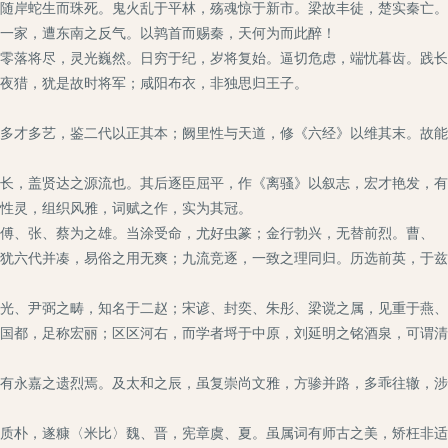
随岸蛇生而珠死。鬼火乱于平林，殇魂惊于新市。梁故丰徒，楚实秦亡。
一家，遭东南之反气。以鹑首而赐秦，天何为而此醉！
零落将尽，灵光巍然。日穷于纪，岁将复始。逼切危虑，端忧暮齿。践长
夜猎，犹是故时将军；咸阳布衣，非独思归王子。
多才多艺，鉴二代以正其本；阙里性与天道，修《六经》以维其末。故能
长，盖贤达之源流也。其后逐臣屈平，作《离骚》以叙志，宏才艳发，有
性灵，组织风雅，词赋之作，实为其冠。
傅、张、蔡为之雄。当涂受命，尤好虫篆；金行勃兴，无替前烈。曹、
犹六代并凑，易俗之用无爽；九流竞逐，一致之理同归。历选前英，于兹
光、尹弼之畴，知名于二赵；宋谚、封奕、朱彤、梁谠之属，见重于燕、
国都，足称宏丽；区区河右，而学者埒于中原，刘延明之铭酒泉，可谓清
有永嘉之遗烈焉。及太和之辰，虽复崇尚文雅，方骖并路，多乖往辙，涉
质朴，遂糠〈米比〉魏、晋，宪章虞、夏。虽属词有师古之美，矫枉非适