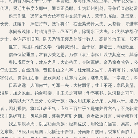
军。时肩吾为梁太子中庶子，掌管记。东海徐摛为左卫率。摛子陵及信，
传诵。累迁尚书度支郎中、通直正员郎。出为郢州别驾。寻兼通直散骑常
侯景作乱，梁简文帝命信率宫中文武千余人，营于朱雀航。及景至，信
长安。江陵平，拜使持节、抚军将军、右金紫光禄大夫、大都督，寻进车
孝闵帝践阼，封临清县子，邑五百户，除司水下大夫。出为弘农郡守，
之士，各许还其旧国。陈氏乃请王褒及信等十数人。高祖唯放王克、殷不
世宗、高祖并雅好文学，信特蒙恩礼。至于赵、滕诸王，周旋款至，有
信虽位望通显，常有乡关之思。乃作《哀江南赋》以致其意云。其辞
粤以戊辰之年，建亥之月，大盗移国，金陵瓦解。余乃窜身荒谷，公私
每念王室，自然流涕。昔桓君山之志事，杜元凯之生平，并有著书，咸能
将何及。畏南山之雨，忽践秦庭；让东海之滨，遂餐周粟。下亭漂泊，皋
日暮途远，人间何世。将军一去，大树飘零；壮士不还，寒风萧瑟。荆
泪尽，加之以血。钓台移柳，非玉关之可望；华亭唳鹤，岂河桥之可闻。
孙策以天下为三分，众裁一旅；项羽用江东之子弟，人唯八千。遂乃分
者，因利乘便。将非江表王气，应终三百年乎？是知并吞六合，不免轵道
汉非乘槎可上；风飚道阻，蓬莱无可到之期。穷者欲达其言，劳者须歌其
我之掌庾承周，以世功而为族；经邦佐汉，用论道而当官。禀嵩、华之
之东聚。彼凌江而建国，此播迁于吾祖。分南阳而赐田，裂东岳而胙土。