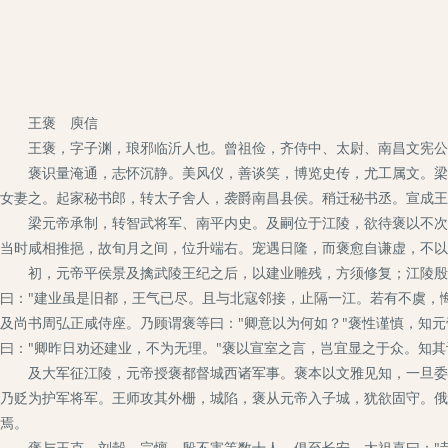
王褒 庾信
王褒，字子渊，琅邪临沂人也。曾祖俭，齐侍中、太尉、南昌文宪公。
褒识量淹通，志怀沉静。美风仪，善谈笑，博览史传，尤工属文。梁国
女妻之。起家秘书郎，转太子舍人，袭爵南昌县侯。稍迁秘书丞。宣成王
梁元帝承制，转智武将军、南平内史。及嗣位于江陵，欲待褒以不次之
当时咸相推挹，故旬月之间，位升端右。宠遇日隆，而褒愈自谦虚，不以
初，元帝平侯景及擒武陵王纪之后，以建业雕残，方须修复；江陵殷盛
曰："建业虽是旧都，王气已尽。且与北寇邻接，止隔一江。若有不虞，
及尚书周弘正咸侍座。乃顾谓褒等曰："卿意以为何如？"褒性谨慎，知
曰："卿昨日劝还建业，不为无理。"褒以宣室之言，岂宜显之于众。知
及大军征江陵，元帝授褒都督城西诸军事。褒本以文雅见知，一旦委以
乃贬为护军将军。王师攻其外栅，城陷，褒从元帝入子城，犹欲固守。俄
焉。
褒与王克、刘瑴、宗懔、殷不害等数十人，俱至长安。太祖喜曰："昔