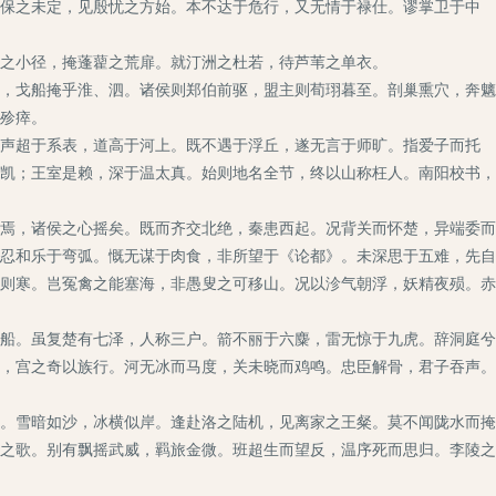
保之未定，见殷忧之方始。本不达于危行，又无情于禄仕。谬掌卫于中
之小径，掩蓬藋之荒扉。就汀洲之杜若，待芦苇之单衣。
，戈船掩乎淮、泗。诸侯则郑伯前驱，盟主则荀珝暮至。剖巢熏穴，奔魑
殄瘁。
声超于系表，道高于河上。既不遇于浮丘，遂无言于师旷。指爱子而托
凯；王室是赖，深于温太真。始则地名全节，终以山称枉人。南阳校书，
焉，诸侯之心摇矣。既而齐交北绝，秦患西起。况背关而怀楚，异端委而
忍和乐于弯弧。慨无谋于肉食，非所望于《论都》。未深思于五难，先自
则寒。岂冤禽之能塞海，非愚叟之可移山。况以沴气朝浮，妖精夜殒。赤
船。虽复楚有七泽，人称三户。箭不丽于六麋，雷无惊于九虎。辞洞庭兮
，宫之奇以族行。河无冰而马度，关未晓而鸡鸣。忠臣解骨，君子吞声。
。雪暗如沙，冰横似岸。逢赴洛之陆机，见离家之王粲。莫不闻陇水而掩
之歌。别有飘摇武威，羁旅金微。班超生而望反，温序死而思归。李陵之