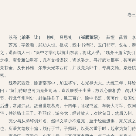
卷三
苏亮
（弟湛 让）
柳虬 吕思礼
（崔腾董绍）
薛憕 薛置 李
苏亮，字景顺，武功人也。祖权，魏中书侍郎、玉门郡守。父祐，泰山
之，退而谓人曰："秦中才学可以抗山东者，将此人乎。"魏齐王萧宝夤
之掾。宝夤雅知重亮，凡有文檄谋议，皆以委之。寻行武功郡事，甚著声
亮获全。及长孙稚、尔朱天光等西讨，并以亮为郎中，专典文翰。累迁镇
密。
魏孝武西迁，除吏部郎中，加卫将军、右光禄大夫。大统二年，拜给事
曰："黄门侍郎岂可为秦州司马，直以朕爱子出蕃，故以心腹相委，勿以
节、行北华州刺史，封临泾县子，邑三百户。除中书监，领著作，修国史
后进，常如弗及。故当世敬慕焉。十四年，除秘书监、车骑大将军、仪同
宅，并给骑士三千。列羽仪，游乡党，经过故人，欢饮旬日，然后入州。
亮少与从弟绰俱知名。然绰文章少不逮亮，至于经画进趣，亮又减之。
也。所著文笔数十篇，颇行于世。子师嗣。以亮名重于时，起家为黄门侍
亮弟湛，字景俊。少有志行，与亮俱著名西土。年二十余，举秀才，除