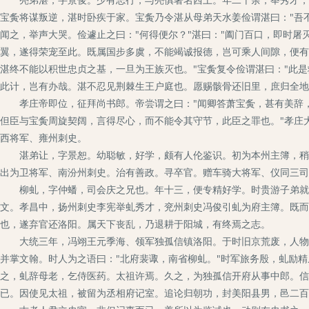
宝夤将谋叛逆，湛时卧疾于家。宝夤乃令湛从母弟天水姜俭谓湛曰："吾
闻之，举声大哭。俭遽止之曰："何得便尔？"湛曰："阖门百口，即时屠
翼，遂得荣宠至此。既属国步多虞，不能竭诚报德，岂可乘人间隙，便有
湛终不能以积世忠贞之基，一旦为王族灭也。"宝夤复令俭谓湛曰："此是
此计，岂有办哉。湛不忍见荆棘生王户庭也。愿赐骸骨还旧里，庶归全地
孝庄帝即位，征拜尚书郎。帝尝谓之曰："闻卿答萧宝夤，甚有美辞，
但臣与宝夤周旋契阔，言得尽心，而不能令其守节，此臣之罪也。"孝庄
西将军、雍州刺史。
湛弟让，字景恕。幼聪敏，好学，颇有人伦鉴识。初为本州主簿，稍迁
出为卫将军、南汾州刺史。治有善政。寻卒官。赠车骑大将军、仪同三司
柳虬，字仲蟠，司会庆之兄也。年十三，便专精好学。时贵游子弟就学
文。孝昌中，扬州刺史李宪举虬秀才，兖州刺史冯俊引虬为府主簿。既而
也，遂弃官还洛阳。属天下丧乱，乃退耕于阳城，有终焉之志。
大统三年，冯翊王元季海、领军独孤信镇洛阳。于时旧京荒废，人物罕
并掌文翰。时人为之语曰："北府裴诹，南省柳虬。"时军旅务殷，虬励精
之，虬辞母老，乞侍医药。太祖许焉。久之，为独孤信开府从事中郎。信
已。因使见太祖，被留为丞相府记室。追论归朝功，封美阳县男，邑二百