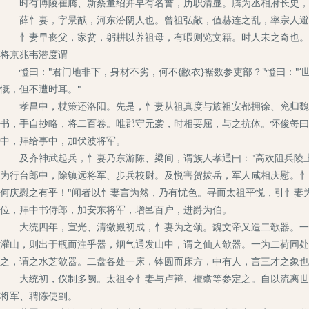
时有博陵崔腾、新蔡董绍并早有名誉，历职清显。腾为丞相府长史，
薛忄妻，字景猷，河东汾阴人也。曾祖弘敞，值赫连之乱，率宗人避
忄妻早丧父，家贫，躬耕以养祖母，有暇则览文籍。时人未之奇也。江
将京兆韦潜度谓
憕曰："君门地非下，身材不劣，何不{敝衣}裾数参吏部？"憕曰："‘
慨，但不遭时耳。"
孝昌中，杖策还洛阳。先是，忄妻从祖真度与族祖安都拥徐、兖归魏，
书，手自抄略，将二百卷。唯郡守元袭，时相要屈，与之抗体。怀俊每曰
中，拜给事中，加伏波将军。
及齐神武起兵，忄妻乃东游陈、梁间，谓族人孝通曰："高欢阻兵陵上
为行台郎中，除镇远将军、步兵校尉。及悦害贺拔岳，军人咸相庆慰。忄
何庆慰之有乎！"闻者以忄妻言为然，乃有忧色。寻而太祖平悦，引忄妻
位，拜中书侍郎，加安东将军，增邑百户，进爵为伯。
大统四年，宣光、清徽殿初成，忄妻为之颂。魏文帝又造二欹器。一为
灌山，则出于瓶而注乎器，烟气通发山中，谓之仙人欹器。一为二荷同处
之，谓之水芝欹器。二盘各处一床，钵圆而床方，中有人，言三才之象也
大统初，仪制多阙。太祖令忄妻与卢辩、檀翥等参定之。自以流离世故
将军、聘陈使副。