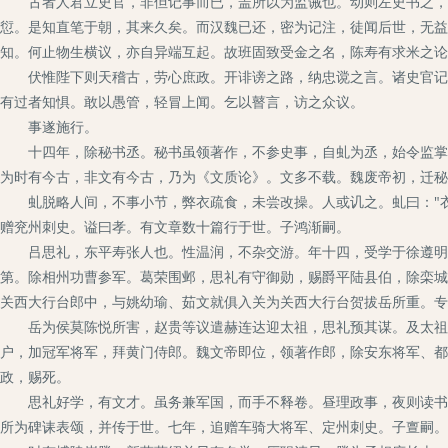
古者人君立史官，非但记事而已，盖所以为监诫也。动则左史书之，言
愆。是知直笔于朝，其来久矣。而汉魏已还，密为记注，徒闻后世，无益
知。何止物生横议，亦自异端互起。故班固致受金之名，陈寿有求米之论
伏惟陛下则天稽古，劳心庶政。开诽谤之路，纳忠谠之言。诸史官记事
有过者知惧。敢以愚管，轻冒上闻。乞以瞽言，访之众议。
事遂施行。
十四年，除秘书丞。秘书虽领著作，不参史事，自虬为丞，始令监掌焉
为时有今古，非文有今古，乃为《文质论》。文多不载。魏废帝初，迁秘
虬脱略人间，不事小节，弊衣疏食，未尝改操。人或讥之。虬曰："衣
赠兖州刺史。谥曰孝。有文章数十篇行于世。子鸿渐嗣。
吕思礼，东平寿张人也。性温润，不杂交游。年十四，受学于徐遵明。
第。除相州功曹参军。葛荣围邺，思礼有守御勋，赐爵平陆县伯，除栾城
关西大行台郎中，与姚幼瑜、茹文就俱入关为关西大行台贺拔岳所重。专
岳为侯莫陈悦所害，赵贵等议遣赫连达迎太祖，思礼预其谋。及太祖为
户，加冠军将军，拜黄门侍郎。魏文帝即位，领著作郎，除安东将军、都
政，赐死。
思礼好学，有文才。虽务兼军国，而手不释卷。昼理政事，夜则读书。
所为碑诔表颂，并传于世。七年，追赠车骑大将军、定州刺史。子亶嗣。