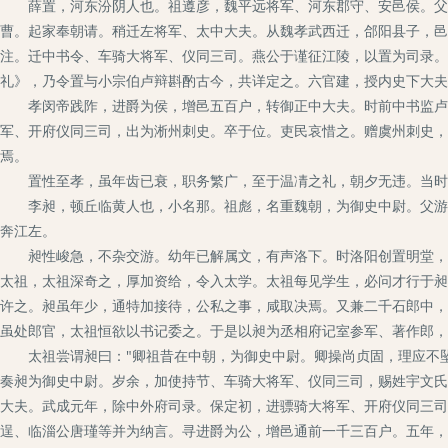
薛置，河东汾阴人也。祖遵彦，魏平远将军、河东郡守、安邑侯。父乂
曹。起家奉朝请。稍迁左将军、太中大夫。从魏孝武西迁，郃阳县子，邑
注。迁中书令、车骑大将军、仪同三司。燕公于谨征江陵，以置为司录。
礼》，乃令置与小宗伯卢辩斟酌古今，共详定之。六官建，授内史下大夫
孝闵帝践阼，进爵为侯，增邑五百户，转御正中大夫。时前中书监卢柔
军、开府仪同三司，出为淅州刺史。卒于位。吏民哀惜之。赠虞州刺史，
焉。
置性至孝，虽年齿已衰，职务繁广，至于温凊之礼，朝夕无违。当时
李昶，顿丘临黄人也，小名那。祖彪，名重魏朝，为御史中尉。父游，
奔江左。
昶性峻急，不杂交游。幼年已解属文，有声洛下。时洛阳创置明堂，昶
太祖，太祖深奇之，厚加资给，令入太学。太祖每见学生，必问才行于昶
许之。昶虽年少，通特加接待，公私之事，咸取决焉。又兼二千石郎中，
虽处郎官，太祖恒欲以书记委之。于是以昶为丞相府记室参军、著作郎，
太祖尝谓昶曰："卿祖昔在中朝，为御史中尉。卿操尚贞固，理应不坠
奏昶为御史中尉。岁余，加使持节、车骑大将军、仪同三司，赐姓宇文氏
大夫。武成元年，除中外府司录。保定初，进骠骑大将军、开府仪同三司
逞、临淄公唐瑾等并为纳言。寻进爵为公，增邑通前一千三百户。五年，