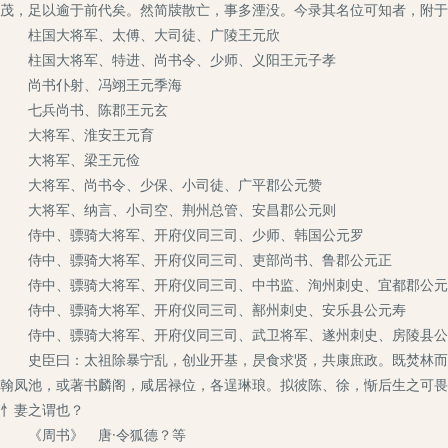
茂，足以逾于前代矣。然简牍散亡，事多湮没。今录其名位可知者，附于
柱国大将军、太傅、大司徒、广陵王元欣
柱国大将军、特进、尚书令、少师、义阳王元子孝
尚书仆射、冯翊王元季海
七兵尚书、陈郡王元玄
大将军、淮安王元育
大将军、梁王元俭
大将军、尚书令、少保、小司徒、广平郡公元赞
大将军、纳言、小司空、荆州总管、安昌郡公元则
侍中、骠骑大将军、开府仪同三司、少师、韩国公元罗
侍中、骠骑大将军、开府仪同三司、吏部尚书、鲁郡公元正
侍中、骠骑大将军、开府仪同三司、中书监、洵州刺史、宜都郡公元
侍中、骠骑大将军、开府仪同三司、鄯州刺史、安乐县公元寿
侍中、骠骑大将军、开府仪同三司、武卫将军、遂州刺史、房陵县公
史臣曰：太祖除暴宁乱，创业开基，昃食求贤，共康庶政。既焚林而访
翰凤池，或著书麟阁，咸居禄位，各逞琳琅。拟彼陈、徐，惭后生之可畏
忄妻之谓也？
《周书》 唐·令狐德？等