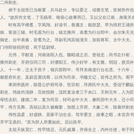
二州刺史。
昶于太祖世已当枢要，兵马处分，专以委之，诏册文笔，皆昶所作也。
人。"故所作文笔，了无稿草。唯留心政事而已。又以父在江南，身寓关
时有高平檀翥，字凤翔。好读书，善属文，能鼓瑟。早为琅邪王诵所知
病，客游三辅。时毛遐为行台，镇北雍州，表翥为行台郎中。会尔朱天光
御史。台中表奏，皆翥为之。寻副毛鸿宾镇潼关，加前将军、太中大夫。
门侍郎徐招所驳，死于廷尉狱。
元伟，字猷道，河南洛阳人也。魏昭成之后。曾祖忠，尚书左仆射，城
雍州刺史、开府仪同三司，封濮阳王。伟少好学，有文雅。弱冠，授员外
人。十一年，迁太子庶子，领兵部郎中。寻拜东南道行台右丞。十六年，
都督府长史。及尉迟迥伐蜀，以伟为司录。书檄文记，皆伟之所为。蜀平
孝闵帝践祚，除晋公护府司录。世宗初，拜师氏中大夫。受诏于麟趾殿
刺史。伟政尚清静，百姓悦附，流民复业者三千余口。天和元年，入为匠
母忧去职。建德二年，复为司宗，转司会中大夫，兼民部中大夫，迁小司
平，伟方见释。高祖以其久被幽絷，加授上开府。大象二年，除襄州刺史
伟性温柔，好虚静。居家不治生业。笃学爱文，政事之暇，未尝弃书。
齐平宝鼎归。"其为辞人所重如此。后以疾卒。
太祖天纵宽仁，性罕猜忌。元氏戚属，并保全之，内外任使，布于列职