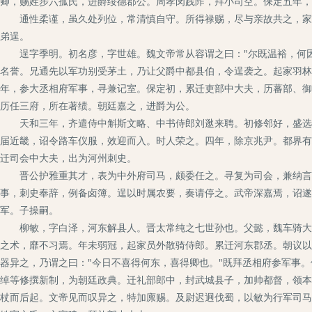
卿，赐姓步六孤氏，进爵绥德郡公。周孝闵践阼，拜小司空。保定五年，
通性柔谨，虽久处列位，常清慎自守。所得禄赐，尽与亲故共之，家无
弟逞。
逞字季明。初名彦，字世雄。魏文帝常从容谓之曰："尔既温裕，何因
名誉。兄通先以军功别受茅土，乃让父爵中都县伯，令逞袭之。起家羽林
年，参大丞相府军事，寻兼记室。保定初，累迁吏部中大夫，历蕃部、御
历任三府，所在著绩。朝廷嘉之，进爵为公。
天和三年，齐遣侍中斛斯文略、中书侍郎刘逖来聘。初修邻好，盛选行
届近畿，诏令路车仪服，效迎而入。时人荣之。四年，除京兆尹。都界有
迁司会中大夫，出为河州刺史。
晋公护雅重其才，表为中外府司马，颇委任之。寻复为司会，兼纳言，
事，刺史奉辞，例备卤簿。逞以时属农要，奏请停之。武帝深嘉焉，诏遂
军。子操嗣。
柳敏，字白泽，河东解县人。晋太常纯之七世孙也。父懿，魏车骑大将
之术，靡不习焉。年未弱冠，起家员外散骑侍郎。累迁河东郡丞。朝议以
器异之，乃谓之曰："今日不喜得何东，喜得卿也。"既拜丞相府参军事
绰等修撰新制，为朝廷政典。迁礼部郎中，封武城县子，加帅都督，领本
杖而后起。文帝见而叹异之，特加廪赐。及尉迟迥伐蜀，以敏为行军司马