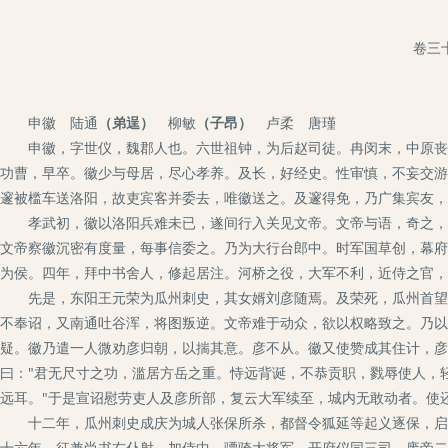
卷三
申徽 陆通
（弟逞）
柳敏
（子昂）
卢柔 唐瑾
申徽，字世仪，魏郡人也。六世祖钟，为后赵司徒。冉闵末，中原丧乱
功曹，早卒。徽少与母居，尽心孝养。及长，好经史。性审慎，不妄交游
邃被槛车送洛阳，故吏宾客并委去，唯徽送之。及邃得免，乃广集宾友，
孝武初，徽以洛阳兵难未已，遂间行入关见文帝。文帝与语，奇之，荐
文帝察徽沉密有度量，每事信委之。乃为大行台郎中。时军国草创，幕府
为侯。四年，拜中书舍人，修起居注。河桥之役，大军不利，近侍之官，
先是，东阳王元荣为瓜州刺史，其女婿刘彦随焉。及荣死，瓜州首望表
不奉诏，又南通吐谷浑，将图叛逆。文帝难于动众，欲以权略致之。乃以
疑。徽乃遣一人微劝彦归朝，以揣其意。彦不从。徽又使赞成其住计，彦
曰："君无尺寸之功，滥居方岳之重。恃远背诞，不恭贡职，戮辱使人，
远耳。"于是宣诏慰劳吏人及彦所部，复云大军续至，城内无敢动者。使
十二年，瓜州刺史成庆为城人张保所杀，都督令狐延等起义逐保，启请
十六年，征兼尚书右仆射，加侍中、骠骑大将军、开府仪同三司。废帝二