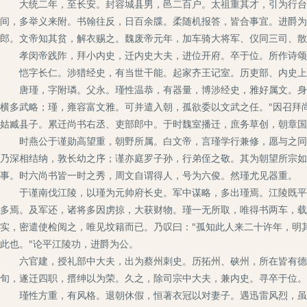
大统二年，至长安。封容城县男，邑二百户。太祖重其才，引为行台郎
间，多举义来附。书翰往反，日百余牒。柔随机报答，皆合事宜。进爵为
郎。文帝知其贫，解衣赐之。魏废帝元年，加车骑大将军、仪同三司、散
孝闵帝践阼，拜小内史，迁内史大夫，进位开府。卒于位。所作诗颂
恺字长仁。涉猎经史，有当世干能。起家齐王记室。历吏部、内史上
唐瑾，字附璘。父永。瑾性温恭，有器量，博涉经史，雅好属文。身长
横多武略；瑾，雍容富文雅。可并遣入朝，孤欲委以文武之任。"因召拜
姑臧县子。累迁尚书右丞、吏部郎中。于时魏室播迁，庶务草创，朝章国
时燕公于谨勋高望重，朝野所属。白文帝，言瑾学行兼修，愿与之同姓
乃深相结纳，敦长幼之序；谨亦庭罗子孙，行弟侄之敬。其为朝望所宗如
事。时六尚书皆一时之秀，周文自谓得人，号为六俊。然瑾尤见器重。
于谨南伐江陵，以瑾为元帅府长史。军中谋略，多出瑾焉。江陵既平，
多焉。及军还，诸将多因虏掠，大获财物。瑾一无所取，唯得书两车，载
实，密遣使检阅之，唯见坟籍而已。乃叹曰："孤知此人来二十许年，明
此也。"论平江陵功，进爵为公。
六官建，授礼部中大夫，出为蔡州刺史。历拓州、硖州，所在皆有德化
旬，遂迁四职，搢绅以为荣。久之，除司宗中大夫，兼内史。寻卒于位。
瑾性方重，有风格。退朝休假，恒著衣冠以对妻子。遇迅雷风烈，虽闲