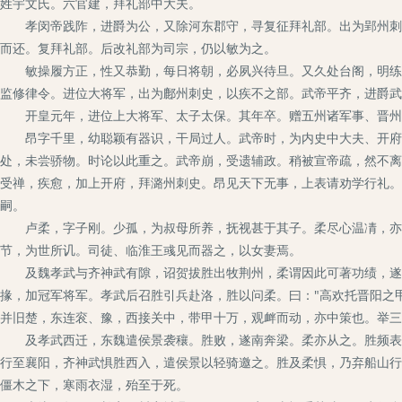
姓宇文氏。六官建，拜礼部中大夫。
孝闵帝践阼，进爵为公，又除河东郡守，寻复征拜礼部。出为郢州刺史
而还。复拜礼部。后改礼部为司宗，仍以敏为之。
敏操履方正，性又恭勤，每日将朝，必夙兴待旦。又久处台阁，明练故
监修律令。进位大将军，出为鄜州刺史，以疾不之部。武帝平齐，进爵武
开皇元年，进位上大将军、太子太保。其年卒。赠五州诸军事、晋州刺
昂字千里，幼聪颖有器识，干局过人。武帝时，为内史中大夫、开府仪
处，未尝骄物。时论以此重之。武帝崩，受遗辅政。稍被宣帝疏，然不离
受禅，疾愈，加上开府，拜潞州刺史。昂见天下无事，上表请劝学行礼。
嗣。
卢柔，字子刚。少孤，为叔母所养，抚视甚于其子。柔尽心温凊，亦同
节，为世所讥。司徒、临淮王彧见而器之，以女妻焉。
及魏孝武与齐神武有隙，诏贺拔胜出牧荆州，柔谓因此可著功绩，遂从
掾，加冠军将军。孝武后召胜引兵赴洛，胜以问柔。曰："高欢托晋阳之
并旧楚，东连衮、豫，西接关中，带甲十万，观衅而动，亦中策也。举三
及孝武西迁，东魏遣侯景袭穰。胜败，遂南奔梁。柔亦从之。胜频表梁
行至襄阳，齐神武惧胜西入，遣侯景以轻骑邀之。胜及柔惧，乃弃船山行
僵木之下，寒雨衣湿，殆至于死。