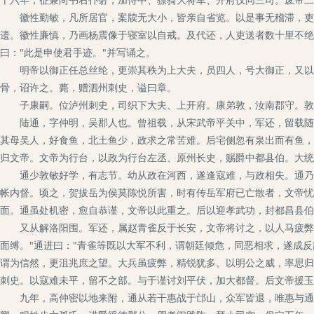
徽性勤敏，凡所居官，案牍无大小，皆亲自省览。以是事无稽滞，吏不
遗。徽性廉慎，乃画杨震像于寝室以自戒。及代还，人吏送者数十里不绝
曰："此是申使君手迹。"并写诵之。
明帝以御正任总丝纶，更崇其秩为上大夫，员四人，号大御正，又以徽
骨，诏许之。薨，赠泗州刺史，谥曰章。
子康嗣。位泸州刺史，司织下大夫、上开府。康弟敦，汝南郡守。敦
陆通，字仲明，吴郡人也。曾祖载，从宋武帝平关中，军还，留载随其
其母吴人，好食鱼，北土鱼少，政求之常苦难。后宅侧忽有泉出而有鱼，
归文帝。文帝为行台，以政为行台左丞、原州长史，赐爵中都县伯。大统
通少敦敏好学，有志节。幼从政在河西，遂逢寇难，与政相失。通乃自
帐内督。顷之，贺拔岳为侯莫陈悦所害，时有传岳军府已亡散者，文帝忧
面。通虽处机密，愈自恭谨，文帝以此重之。后以迎孝武功，封都昌县伯
又从解洛阳围。军还，属赵青雀反于长安，文帝将讨之，以人马疲弊，
面缚。"通进曰："青雀等既以大军不利，谓朝廷倾危，同恶相求，遂成
谓为信然，更沮兆庶之望。大兵虽疲弊，精锐犹多。以明公之威，率思归
刺史。以寇难未平，留不之部。与于谨讨刘平伏，加大都督。后文帝援玉
九年，高仲密以地来附，通从若干惠战于邙山，众军皆退，唯惠与通率