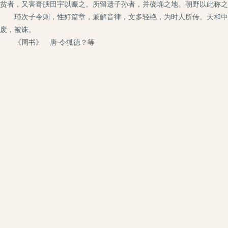
贫者，又害膏腴田宇以赈之。所留遗子孙者，并硗埆之地。朝野以此称之
瑾次子令则，性好篇章，兼解音律，文多轻艳，为时人所传。天和中，
废，被诛。
《周书》 唐·令狐德？等