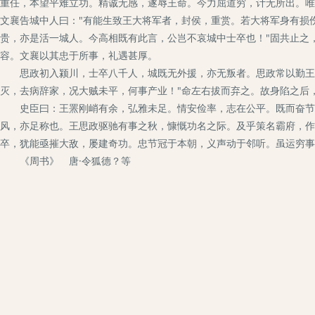
重任，本望平难立功。精诚无感，遂辱王命。今力屈道穷，计无所出。唯
文襄告城中人曰："有能生致王大将军者，封侯，重赏。若大将军身有损
贵，亦是活一城人。今高相既有此言，公岂不哀城中士卒也！"固共止之
容。文襄以其忠于所事，礼遇甚厚。
思政初入颍川，士卒八千人，城既无外援，亦无叛者。思政常以勤王为
灭，去病辞家，况大贼未平，何事产业！"命左右拔而弃之。故身陷之后
史臣曰：王罴刚峭有余，弘雅未足。情安俭率，志在公平。既而奋节危
风，亦足称也。王思政驱驰有事之秋，慷慨功名之际。及乎策名霸府，作
卒，犹能亟摧大敌，屡建奇功。忠节冠于本朝，义声动于邻听。虽运穷事
《周书》 唐·令狐德？等