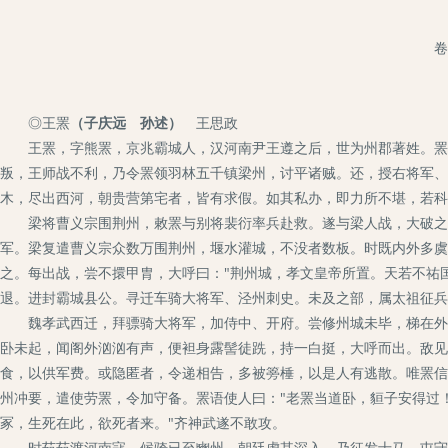
卷
◎王罴
（子庆远 孙述）
王思政
王罴，字熊罴，京兆霸城人，汉河南尹王遵之后，世为州郡著姓。罴刚
叛，王师战不利，乃令罴领羽林五千镇梁州，讨平诸贼。还，授右将军、
木，尽出西河，朝贵营第宅者，皆有求假。如其私办，即力所不堪，若科
梁将曹义宗围荆州，敕罴与别将裴衍率兵赴救。遂与梁人战，大破之。
军。梁复遣曹义宗众数万围荆州，堰水灌城，不没者数板。时既内外多虞
之。每出战，尝不擐甲胄，大呼曰："荆州城，孝文皇帝所置。天若不祐
退。进封霸城县公。寻迁车骑大将军、泾州刺史。未及之部，属太祖征兵
魏孝武西迁，拜骠骑大将军，加侍中、开府。尝修州城未毕，梯在外。
卧未起，闻阁外汹汹有声，便袒身露髻徒跣，持一白挺，大呼而出。敌见
食，以供军费。或隐匿者，令递相告，多被篣棰，以是人有逃散。唯罴信
州冲要，遣使劳罴，令加守备。罴语使人曰："老罴当道卧，貆子安得过！
冢，生死在此，欲死者来。"齐神武遂不敢攻。
时茹茹渡河南寇，候骑已至豳州。朝廷虑其深入，乃征发士马，屯守京