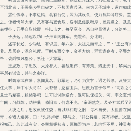
至渭北者，王罴率乡里自破之，不烦国家兵马。何为天子城中，遂作如此
罴性俭率，不事边幅。尝有台使，罴为其设食。使乃裂其薄饼缘。罴曰
之。使者愕然大惭。又有客与罴食瓜，客削瓜侵肤稍厚，罴意嫌之。及瓜
命捶扑，乃手自取靴履，持以击之。每至享会，亲自秤量酒肉，分给将士
子庆远，弱冠以功臣子拜直阁将军。先罴卒。孙述嗣。
述字长述。少聪敏，有识度。年八岁，太祖见而奇之，曰："王公有此
养。及居丧，深合礼度。于时东西交争，金革方始，群官遭丧者，卒哭之
毕，袭爵扶风郡公，累迁上大将军。
王思政，字思政，太原祁人。容貌魁伟，有筹策。魏正光中，解褐员外
事所有谋议，并与之参详。
时魏孝武在藩，素闻其名。颢军还，乃引为宾客，遇之甚厚。及登大位
任大事，拜中军大将军、大都督，总宿卫兵。思政乃言于帝曰："高欢之
且士马精强，粮储委积，进可以讨除逆命，退可以保据关、河。宇文夏州
年间，习战阵，劝耕桑，修旧京，何虑不克。"帝深然之。及齐神武兵至
大统之后，思政虽被任委，自以非相府之旧，每不自安。太祖曾在同州
带，令诸人遍掷，曰："先得卢者，即与之。"群公将遍，莫有得者。次
报知己。若此诚有实，令宰相赐知者，愿掷即为卢；若内怀不尽，神灵亦