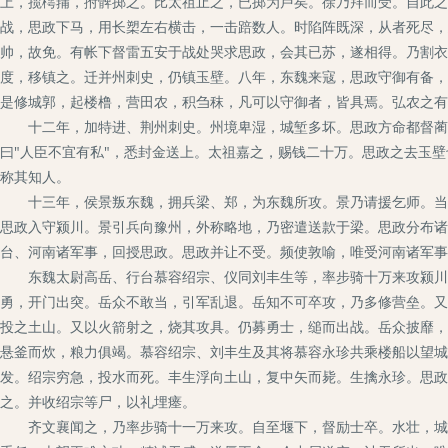
上，揽樗蒱，拊髀掷之。比太祖止之，已掷为卢矣。徐乃拜而受。自此之
战，思政下马，用长槊左右横击，一击踣数人。时陷阵既深，从者死尽，
帅，故免。有帐下督雷五安于战处哭求思政，会其已苏，遂相得。乃割衣
度，移镇之。迁并州刺史，仍镇玉壁。八年，东魏来寇，思政守御有备，
是修城郭，起楼橹，营田农，积刍秣，凡可以守御者，皆具焉。弘农之有
十二年，加特进、荆州刺史。州境卑湿，城堑多坏。思政方命都督蔺小
曰"人臣不宜有私"，悉封金送上。太祖嘉之，赐钱二十万。思政之去玉
称其知人。
十三年，侯景叛东魏，拥兵梁、郑，为东魏所攻。景乃请援乞师。当时
思政入守颍川。景引兵向豫州，外称略地，乃密遣送款于梁。思政分布诸
台、河南诸军事，回授思政。思政并让不受。频使敦喻，唯受河南诸军事
东魏太尉高岳、行台慕容绍宗、仪同刘丰生等，率步骑十万来攻颍川。
勇，开门出突。岳众不敢当，引军乱退。岳知不可卒攻，乃多修营垒。又
投之土山。又以火箭射之，烧其攻具。仍募勇士，缒而出战。岳众披靡，
悬釜而炊，粮力俱竭。慕容绍宗、刘丰生及其将慕容永珍共乘楼船以望城
发。绍宗穷急，投水而死。丰生浮向土山，复中矢而毙。生擒永珍。思政
之。并收绍宗等尸，以礼埋瘗。
齐文襄闻之，乃率步骑十一万来攻。自至堰下，督励士卒。水壮，城北