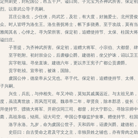
定州刺史，封杞国公，邑五千户。谥曰简。子元宝为齐神武所害。保定初
烈。以章武公导子亮嗣。
莒庄公洛生，少任侠，尚武艺，及壮，有大度，好施爱士。北州贤俊，
众。时人皆呼为洛生王。洛生善抚将士，帐下多骁勇。至于攻战，莫有当
雅闻其名，心惮之。寻为荣所害。保定初，追赠使持节、太保、柱国大将
谥曰庄。
子菩提，为齐神武所害。保定初，追赠大将军、小宗伯、大都督、肆恒
至字乾附。初封崇业公，后袭穆公爵。建德初，坐父护诛，诏以卫王
宾字乾瑞。寻坐直诛。建德六年，更以齐王宪子广都公贡袭爵。
贡字乾祯。宣帝初，被诛，国除。
虞国公仲，德皇帝从父兄也。卒于代。保定初，追赠使持节、太傅、柱
子兴嗣。
兴生，兵乱，与仲相失。年又冲幼，莫知其戚属远近。与太祖兄弟，初
度，虽流离世故，而风范可观。魏恭帝二年，举贤良，除本郡丞，徙长〈
拜使持节、骠骑大将军、开府仪同三司、都督，封大宁郡公。寻除宗师中
薨，高祖亲临，恸焉。诏大司空、申国公李穆监护丧事。赠使持节、柱国
洛字永洛。九岁，命为虞国公世子。天和四年，诏袭兴爵。建德初，拜
史臣曰：自古受命之君及守文之主，非独异姓之辅也，亦有骨肉之助焉