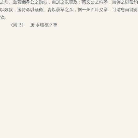
之后。至若豳孝公之勋烈，而加之以善政；蔡文公之纯孝，而饰之以俭约
以效款，援符命以颂德。胄以葭莩之亲，据一州而叶义举，可谓忠而能勇
欤。
《周书》 唐·令狐德？等