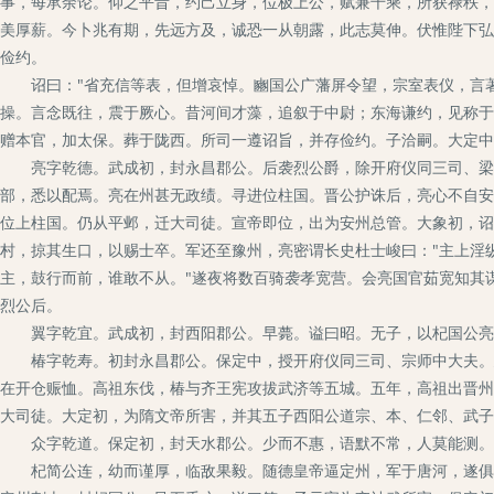
事，每承余论。仰之平昔，约己立身，位极上公，赋兼千乘，所获禄秩，
美厚薪。今卜兆有期，先远方及，诚恐一从朝露，此志莫伸。伏惟陛下弘
俭约。
诏曰："省充信等表，但增哀悼。豳国公广藩屏令望，宗室表仪，言著
操。言念既往，震于厥心。昔河间才藻，追叙于中尉；东海谦约，见称于
赠本官，加太保。葬于陇西。所司一遵诏旨，并存俭约。子洽嗣。大定中
亮字乾德。武成初，封永昌郡公。后袭烈公爵，除开府仪同三司、梁州
部，悉以配焉。亮在州甚无政绩。寻进位柱国。晋公护诛后，亮心不自安
位上柱国。仍从平邺，迁大司徒。宣帝即位，出为安州总管。大象初，诏
村，掠其生口，以赐士卒。军还至豫州，亮密谓长史杜士峻曰："主上淫
主，鼓行而前，谁敢不从。"遂夜将数百骑袭孝宽营。会亮国官茹宽知其
烈公后。
翼字乾宜。武成初，封西阳郡公。早薨。谥曰昭。无子，以杞国公亮
椿字乾寿。初封永昌郡公。保定中，授开府仪同三司、宗师中大夫。建
在开仓赈恤。高祖东伐，椿与齐王宪攻拔武济等五城。五年，高祖出晋州
大司徒。大定初，为隋文帝所害，并其五子西阳公道宗、本、仁邻、武子
众字乾道。保定初，封天水郡公。少而不惠，语默不常，人莫能测。
杞简公连，幼而谨厚，临敌果毅。随德皇帝逼定州，军于唐河，遂俱殁