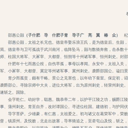
邵惠公颢
（子什肥 导 什肥子胄 导子广 亮 翼 椿 众）
杞
邵惠公颢，太祖之长兄也。德皇帝娶乐浪王氏，是为德皇后。生颢，次
焉。德皇帝与卫可孤战于武川南河，临阵坠马，颢与数骑奔救，击杀数十
师、柱国大将军、大冢宰、大都督、恒朔等十州诸军事、恒州刺史。封邵
什肥年十七而惠公殁，自伤早孤，事母以孝闻。永安中，太祖入关，什
军、小冢宰、大都督、冀定等州诸军事、冀州刺史。袭爵邵国公。谥曰景
胄少而孤贫，颇有干略。景公之见害也，以年幼下蚕室。保定初，诏以
袭爵邵公。寻除宗师中大夫，进位大将军，出为原州刺史，转荥州刺史。
遂斩之。国除。
会字乾仁。幼好学，聪惠。魏恭帝二年，以护平江陵之功，赐爵江陵县
事、蒲州刺史。胄至自齐，改封谭国公。寻进位柱国。建德初，与护同伏
导字菩萨。少雄豪，有仁惠，太祖爱之。初与诸父在葛荣军中，荣败，
督，镇原州。及悦败，北走出故塞，导率骑追之，至牵屯山及悦，斩之，
魏文帝即位，以定策功，进爵为公，增邑五百户，拜使持节、散骑常侍