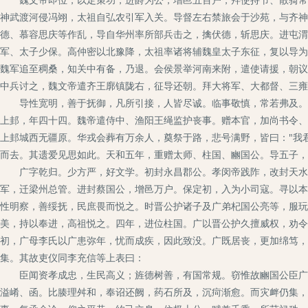
神武渡河侵冯翊，太祖自弘农引军入关。导督左右禁旅会于沙苑，与齐神
德、慕容思庆等作乱，导自华州率所部兵击之，擒伏德，斩思庆。进屯渭
军、太子少保。高仲密以北豫降，太祖率诸将辅魏皇太子东征，复以导为
魏军追至稠桑，知关中有备，乃退。会侯景举河南来附，遣使请援，朝议
中兵讨之，魏文帝遣齐王廓镇陇右，征导还朝。拜大将军、大都督、三雍
导性宽明，善于抚御，凡所引接，人皆尽诚。临事敬慎，常若弗及。太
上邽，年四十四。魏帝遣侍中、渔阳王绳监护丧事。赠本官，加尚书令、
上邽城西无疆原。华戎会葬有万余人，奠祭于路，悲号满野，皆曰："我
而去。其遗爱见思如此。天和五年，重赠太师、柱国、豳国公。导五子，
广字乾归。少方严，好文学。初封永昌郡公。孝闵帝践阼，改封天水郡
军，迁梁州总管。进封蔡国公，增邑万户。保定初，入为小司寇。寻以本
性明察，善绥抚，民庶畏而悦之。时晋公护诸子及广弟杞国公亮等，服玩
美，持以奉进，高祖悦之。四年，进位柱国。广以晋公护久擅威权，劝令
初，广母李氏以广患弥年，忧而成疾，因此致没。广既居丧，更加绵笃，
集。其故吏仪同李充信等上表曰：
臣闻资孝成忠，生民高义；旌德树善，有国常规。窃惟故豳国公臣广，
溢崤、函。比腠理舛和，奉诏还阙，药石所及，沉疴渐愈。而灾衅仍集，