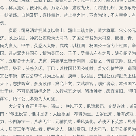
命，称兵拥众，便怀问鼎。乃诏六师，肃兹九伐。而凶徒孔炽，充原蔽野
一朝清荡。自朝及野，喜抃相趋。昔上皇之时，不言为治，圣人宰物，有
例。
庚辰，司马消难拥其众以鲁山、甑山二镇奔陈。遣大将军、宋安公元景
济。以上柱国、神武公窦毅为大司马，齐国公于智为大司空。废相、青、
氏为庶人。甲午，荧惑入太微。戊戌，以柱国、杨国公王谊为上柱国。辛
国。进封翼为任国公，忻为英国公。壬子，丞相去左右之号，随公杨坚为
宰，五府总于天官。戊寅，梁睿破王谦于剑南，追斩之，传首京师。益州
柱国。癸丑，荧惑入氐。丁巳，以柱国邘国公杨雄、普安公贺兰谟、郕国
宗公李崇、陇西公李询并为上柱国。庚申，以柱国、楚国公豆卢勣为上柱国
天下，志扶魏室，多所改作，冀允上玄。文武群官，赐姓者众，本殊国邑
世于兹。不可仍遵谦挹之旨，久行权宜之制。诸改姓者，悉宜复旧。"甲
冢宰、始平公元孝矩为大司寇。
大定元年春正月壬午，诏曰："朕以不天，夙遭极罚。光阴遄速，遽及
曰："帝王设官，惟才是务；人臣报国，荐贤为重。去岁已来，屡有妖寇
力。今四海宁一，八表无尘，元辅执钧，垂风扬化。若使天下英杰，尽升
人，居官三年有功过者，所举之人，随加赏罚。以大司马、长宁公杨勇为