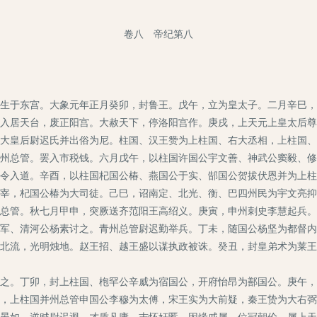
卷八 帝纪第八
于东宫。大象元年正月癸卯，封鲁王。戊午，立为皇太子。二月辛巳，
居天台，废正阳宫。大赦天下，停洛阳宫作。庚戌，上天元上皇太后尊
大皇后尉迟氏并出俗为尼。柱国、汉王赞为上柱国、右大丞相，上柱国、
州总管。罢入市税钱。六月戊午，以柱国许国公宇文善、神武公窦毅、修
令入道。辛酉，以柱国杞国公椿、燕国公于实、郜国公贺拔伏恩并为上柱
宰，杞国公椿为大司徒。己巳，诏南定、北光、衡、巴四州民为宇文亮抑
总管。秋七月甲申，突厥送齐范阳王高绍义。庚寅，申州刺史李慧起兵。
军、清河公杨素讨之。青州总管尉迟勤举兵。丁未，随国公杨坚为都督内
北流，光明烛地。赵王招、越王盛以谋执政被诛。癸丑，封皇弟术为莱王
。丁卯，封上柱国、枹罕公辛威为宿国公，开府怡昂为鄯国公。庚午，
，上柱国并州总管申国公李穆为太傅，宋王实为大前疑，秦王贽为大右弼
如。逆贼尉迟迥，才质凡庸，志怀奸慝，因缘戚属，位冠朝伦。属上天