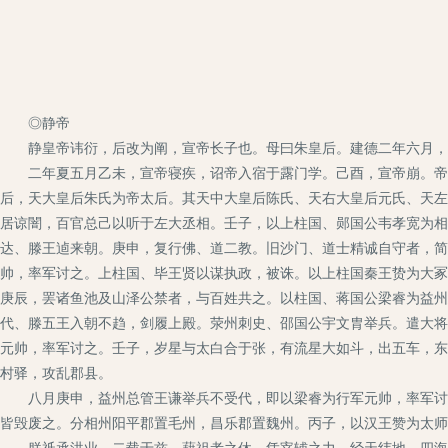
◎静帝
静皇帝讳衍，后改为阐，宣帝长子也。母曰朱皇后。建德二年六月，生
二年夏五月乙未，宣帝寝疾，诏帝入宿于露门学。己酉，宣帝崩。帝入
后，天大皇后朱氏为帝太后。其天中大皇后陈氏、天右大皇后元氏、天左
居谅闇，百官总己以听于左大丞相。壬子，以上柱国、郧国公韦孝宽为相
达、滕王逌来朝。庚申，复行佛、道二教。旧沙门、道士精诚自守者，简
帅，率军讨之。上柱国、毕王贤以谋执政，被诛。以上柱国秦王贽为大冢
庚辰，罢诸鱼池及山泽公禁者，与百姓共之。以柱国、蒋国公梁睿为益州
代、滕五王入朝不趋，剑履上殿。荥州刺史、邵国公宇文胄举兵。遣大将
元帅，率军讨之。壬子，岁星与太白合于张，有流星大如斗，出五车，东
村驿，攻乱郡县。
八月庚申，益州总管王谦举兵不受代，即以梁睿为行军元帅，率军讨之
皆毁废之。分相州阳平郡置毛州，昌乐郡置魏州。丙子，以汉王赞为太师
朕祗承洪业，二载于兹。藉祖考之休，凭宰辅之力，经天纬地，四海晏