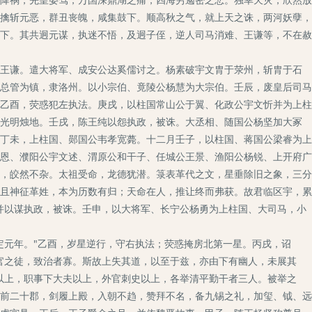
擒斩元恶，群丑丧魄，咸集鼓下。顺高秋之气，就上天之诛，两河妖孽，
下。其共迥元谋，执迷不悟，及迥子侄，逆人司马消难、王谦等，不在赦
王谦。遣大将军、成安公达奚儒讨之。杨素破宇文胄于荥州，斩胄于石
总管为镇，隶洛州。以小宗伯、竟陵公杨慧为大宗伯。壬辰，废皇后司马
乙酉，荧惑犯左执法。庚戌，以柱国常山公于翼、化政公宇文忻并为上柱
光明烛地。壬戌，陈王纯以怨执政，被诛。大丞相、随国公杨坚加大冢
丁未，上柱国、郧国公韦孝宽薨。十二月壬子，以柱国、蒋国公梁睿为上
恩、濮阳公宇文述、渭原公和干子、任城公王景、渔阳公杨锐、上开府广
亲疏，皎然不杂。太祖受命，龙德犹潜。箓表革代之文，星垂除旧之象，三分
且神征革姓，本为历数有归；天命在人，推让终而弗获。故君临区宇，累
并以谋执政，被诛。壬申，以大将军、长宁公杨勇为上柱国、大司马，小
元年。"乙酉，岁星逆行，守右执法；荧惑掩房北第一星。丙戌，诏
官之徒，致治者寡。斯故上失其道，以至于兹，亦由下有幽人，未展其
以上，职事下大夫以上，外官刺史以上，各举清平勤干者三人。被举之
前二十郡，剑履上殿，入朝不趋，赞拜不名，备九锡之礼，加玺、钺、远