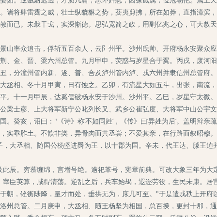
。诸将肆雷霆之威，壮士纵貔貅之势，芟夷剪拂，所在如莽，直指漳滨，
教而已。未戢干戈，实深惭德。思弘宽简之政，用副亿兆之心，可大赦天
山率众追击，俘斩五百余人，云阝州平。沙州氐帅、开府杨永安聚众应
荆、金、晋、梁六州总管。九月甲申，荧惑与岁星合于翼。丙戌，废河阳
丑，分潼州管内新、遂、普、合及泸州管内泸、戎六州并隶信州总管府。
大丞相。冬十月甲寅，日有蚀之。乙卯，有流星大如五斗，出张，南流，
平。十一月甲辰，达奚儒破杨永安于沙州。沙州平。乙巳，岁星守太微。
公梁士彦、上大将军新宁公叱列长叉、武乡公崔弘度、大将军中山公宇文
。癸亥，诏曰："《诗》称‘不如同姓‘，《传》曰‘异姓为后‘。盖明辩
，实乖胙土。不歆非类，异骨肉而共丞尝；不爱其亲，在行路而叙昭穆。
子，大丞相、随国公杨坚进爵为王，以十郡为国。辛未，代王达、滕王逌
此辰。穷慕缠绵，言增号绝。逾祀革号，宪章前典。可改大象三年为大定
，宰臣英算，咸得清荡。逆乱之后，兵车始朅，遐迩劳役，生民未康。居
于朝，铨衡陟降，量才而处，垂拱无为，庶几可至。"于是遣戎秩上开府
洛州总管。二月庚申，大丞相、随王杨坚为相国，总百揆，更封十郡，通