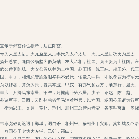
宣帝于邺宫传位授帝，居正阳宫。
号为太皇太后。天元圣皇太后李氏为太帝太后，天元大皇后杨氏为皇太
扬州总管、随国公杨坚为假黄钺、左大丞相，柱国、秦王贽为上柱国。帝
武公侯莫陈琼、大安公阎庆并为上柱国。赵王招、陈王纯、越王盛、代王
国。甲子，相州总管尉迟迥举兵不受代。诏发关中兵，即以孝宽为行军元
为奴婢者，并免为民，复其本业。甲戌，有赤气起西方，渐东行，遍天。
辛卯，月掩氐东南星。甲午，月掩南斗第六星。庚子，诏赵、陈、越、
外诸军事。己酉，云阝州总管司马消难举兵，以柱国、杨国公王谊为行军
，衎为郢王。是月，豫州、荆州、襄州三总管内诸蛮，各率种落反，焚烧
韦孝宽破尉迟迥于邺城，迥自杀，相州平。移相州于安阳。其邺城及邑居
，燕国公于实为大左辅。己卯，诏曰：
降祸，先皇晏驾，万国深鼎湖之痛，四海穷遏密之悲。独幸天灾，欣然放