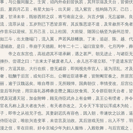
事，与公服间服之。壬寅，诏内外命妇皆执笏，其拜宗庙及天台，皆俯伏
后。夏四月乙丑，有星大如斗，出天厨，流入紫宫，抵钩陈乃灭。己巳，
夏，甘泽未丰，既轸西郊之叹，将亏南亩之业。兴言夕惕，无忘鉴昧。良
流，流罪从徒，五岁刑已下悉皆原宥。其反叛恶逆不道，及常赦所不免者
作音乐以迎候。五月己丑，以上柱国、大前疑、随国公杨坚为扬州总管。
如三斗，出太微端门，流入翼，声若风鼓幡旗。丁未，追赵、陈、越、代
遗辅政。是日，帝崩于天德殿。时年二十二，谥曰宣皇帝。七月丙申，葬
帝之在东宫也，高祖虑其不堪承嗣，遇之甚严。朝见进止，与诸臣无异
捶扑。尝谓之曰："古来太子被废者几人，余儿岂不堪立耶。"于是遣东
初，方逞其欲。大行在殡，曾无戚容，即阅视先帝宫人，逼为淫乱。才及
奢，耽酗于后宫，或旬日不出。公卿近臣请事者，皆附阉官奏之。所居宫
丽，逾于汉魏远矣。唯自尊崇，无所顾惮。国典朝仪，率情变改。后宫位
皇后等列坐，用宗庙礼器樽彝圭瓒之属以饮食焉。又令群臣朝天台者，皆
绶及冠通天冠，加金附蝉，顾见侍臣武弁上有金蝉，及王公有绶者，并令
官名凡称上及大者改为长，有天者亦改之。又令天下车皆以浑成木为轮，
子，即帝之从祖兄子也。其妻尉迟氏有容色，因入朝，帝遂饮之以酒，逼
侍臣论议，唯欲兴造变革，未尝言及治政。其后游戏无恒，出入不节，羽
漫之伎，常在目前。好令京城少年为妇人服饰，入殿歌舞，与后宫观之，