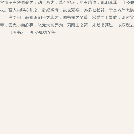
常遣左右密伺察之，动止所为，莫不抄录，小有乖违，辄加其罪。自公卿
杖。宫人内职亦如之。后妃嫔御，虽被宠嬖，亦多被杖背。于是内外恐惧
史臣曰：高祖识嗣子之非才，顾宗祐之至重，滞爱同于晋武，则哲异于
毒，善无小而必弃，恶无大而弗为。穷南山之简，未足书其过；尽东观之
《周书》 唐·令狐德？等