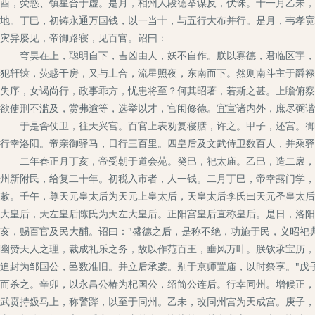
酉，荧惑、镇星合于虚。是月，相州人段德举谋反，伏诛。十一月乙未，
地。丁巳，初铸永通万国钱，以一当十，与五行大布并行。是月，韦孝宽
灾异屡见，帝御路寝，见百官。诏曰：
穹昊在上，聪明自下，吉凶由人，妖不自作。朕以寡德，君临区宇，大
犯轩辕，荧惑干房，又与土合，流星照夜，东南而下。然则南斗主于爵禄
失序，女谒尚行，政事乖方，忧患将至？何其昭著，若斯之甚。上瞻俯察
欲使刑不滥及，赏弗逾等，选举以才，宫闱修德。宜宣诸内外，庶尽弼谐
于是舍仗卫，往天兴宫。百官上表劝复寝膳，许之。甲子，还宫。御正
行幸洛阳。帝亲御驿马，日行三百里。四皇后及文武侍卫数百人，并乘驿
二年春正月丁亥，帝受朝于道会苑。癸巳，祀太庙。乙巳，造二扆，画
州新附民，给复二十年。初税入市者，人一钱。二月丁巳，帝幸露门学，
敕。壬午，尊天元皇太后为天元上皇太后，天皇太后李氏曰天元圣皇太后
大皇后，天左皇后陈氏为天左大皇后。正阳宫皇后直称皇后。是日，洛阳
亥，赐百官及民大酺。诏曰："盛德之后，是称不绝，功施于民，义昭祀
幽赞天人之理，裁成礼乐之务，故以作范百王，垂风万叶。朕钦承宝历，
追封为邹国公，邑数准旧。并立后承袭。别于京师置庙，以时祭享。"戊
而杀之。辛卯，以永昌公椿为杞国公，绍简公连后。行幸同州。增候正，
武贲持鈒马上，称警跸，以至于同州。乙未，改同州宫为天成宫。庚子，