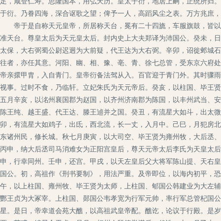
足，咸登仁寿。思隆国本，用弘天历。皇太子衍，地居上嗣，正统所归。
于衍。乃眷四海，深合讴歌之望；俾予一人，高蹈风尘之表。万方兆庶，
帝于是自称天元皇帝，所居称天台，冕有二十四旒，车服旗鼓，皆以二
准天台。尊皇太后为天元皇太后。封内史上大夫郑译为沛国公。癸未，日
太保，大右弼蜀公尉迟迥为大前疑，代王达为大右弼。辛卯，诏徙邺城石
往者，亦任其意。河阳、幽、相、豫、亳、青、徐七总管，受东京六府处
帝亲擐甲胄，入自青门。皇帝衍备法驾从入。百官迎于青门外。其时骤雨
视事。过时不食，乃临轩。立妃朱氏为天元帝后。癸亥，以柱国、毕王贤
五月辛亥，以洺州襄国郡为赵国，以齐州济南郡为陈国，以丰州武当、安
陈王纯、越王盛、代王达、滕王逌并之国。癸丑，有流星大如斗，出太微
卯，有流星大如鸡子，出氐，西北流，长一丈，入月中。己巳，月犯房北
东诸州民，修长城。秋七月庚寅，以大司空、毕王贤为雍州牧，大后丞、
丙申，纳大后丞司马消难女为正阳宫皇后，尊天元帝太后李氏为天皇太后
申，行幸同州。壬申，还宫。甲戌，以天左皇后父大将军陈山提、天右皇
国公。初，高祖作《刑书要制》，用法严重。及帝即位，以海内初平，恐
午，以上柱国、雍州牧、毕王贤为太师，上柱国、郇国公韩建业为大左辅
酆王贞为大冢宰。上柱国、郧国公韦孝宽为行军元帅，率行军总管杞国公
星。是日，帝幸道会苑大醮，以高祖武皇帝配。醮讫，论议于行殿。是岁