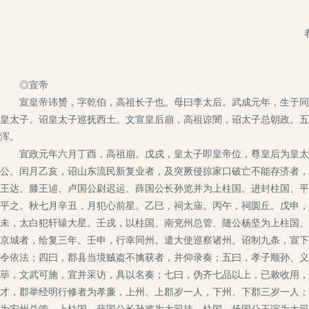
◎宣帝
宣皇帝讳赟，字乾伯，高祖长子也。母曰李太后。武成元年，生于同州
皇太子。诏皇太子巡抚西土。文宣皇后崩，高祖谅闇，诏太子总朝政。五
浑。
宣政元年六月丁酉，高祖崩。戊戌，皇太子即皇帝位，尊皇后为皇太后
公。闰月乙亥，诏山东流民新复业者，及突厥侵掠家口破亡不能存济者，
王达、滕王逌、卢国公尉迟运、薛国公长孙览并为上柱国。进封柱国、平
平之。秋七月辛丑，月犯心前星。乙巳，祠太庙。丙午，祠圆丘。戊申，
未，太白犯轩辕大星。壬戌，以柱国、南兖州总管、随公杨坚为上柱国、
京城者，给复三年。壬申，行幸同州。遣大使巡察诸州。诏制九条，宣下
令依法；四曰，郡县当境贼盗不擒获者，并仰录奏；五曰，孝子顺孙、义
荜，文武可施，宜并采访，具以名奏；七曰，伪齐七品以上，已敕收用，
才，郡举经明行修者为孝廉，上州、上郡岁一人，下州、下郡三岁一人；
为安州总管，上柱国、薛国公长孙览为大司徒，柱国、扬国公王谊为大司