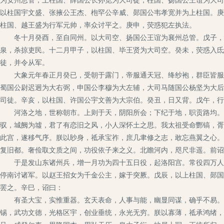
以柱国宇文盛、张掖公王杰、枹罕公辛威、郧国公韦孝宽并为上柱国。庚
柱国、越王盛为行军元帅，率众讨平之。庚申，荧惑犯左执法。
冬十月癸酉，至自同州。以大司空、扬国公王谊为襄州总管。戊子，百
泉，杀掠吏民。十二月甲子，以柱国、毕王贤为大司空。癸未，荧惑入氐
徒，并令从军。
大象元年春正月癸已，受朝于露门，帝服通天冠、绛纱袍，群臣皆服汉
蜀国公尉迟迥为大右弼，申国公李穆为大左辅，大司马随国公杨坚为大后
司徒。辛亥，以柱国、许国公宇文善为大宗伯。癸丑，日又背。戊午，行
河洛之地，世称朝市。上则于天，阴阳所会；下纪于地，职贡路均。圣
驭，城阙为墟，君了有恋旧之风，小人深怀土之思。我太祖受命酆镐，胥
此宫，遂移气序。朕以眇身，祗承宝祚，庶几聿修之志，敢忘燕翼之心。
复旧都。奢俭取文质之间，功役依子来之义。北瞻河内，咫尺非遥。前诏
于是发山东诸州兵，增一月功为四十五日役，起洛阳宫。常役四万人，
停南讨诸军。以赵王招女为千金公主，嫁于突厥。戊辰，以上柱国、郧国
罢之。辛巳，诏曰：
有圣大宝，实惟重器。玄天表命，人事与能，幽显同谋，确乎不易。域
锡，武功文德，光格区宇，创业垂统，永光无穷。朕以寡薄，祗承鸿绪，