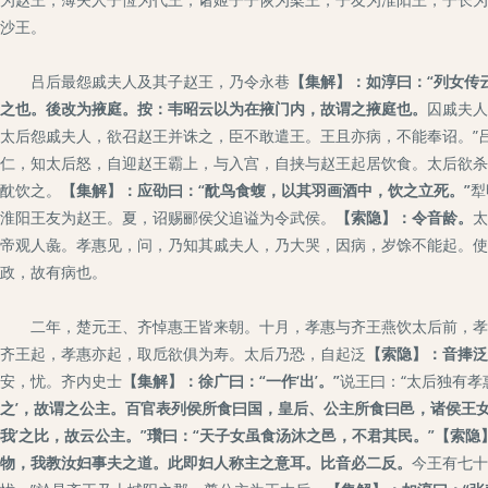
沙王。
吕后最怨戚夫人及其子赵王，乃令永巷
【集解】：如淳曰：“列女传
之也。後改为掖庭。按：韦昭云以为在掖门内，故谓之掖庭也。
囚戚夫人
太后怨戚夫人，欲召赵王并诛之，臣不敢遣王。王且亦病，不能奉诏。”
仁，知太后怒，自迎赵王霸上，与入宫，自挟与赵王起居饮食。太后欲杀
酖饮之。
【集解】：应劭曰：“酖鸟食蝮，以其羽画酒中，饮之立死。”
犁
淮阳王友为赵王。夏，诏赐郦侯父追谥为令武侯。
【索隐】：令音龄。
太
帝观人彘。孝惠见，问，乃知其戚夫人，乃大哭，因病，岁馀不能起。使
政，故有病也。
二年，楚元王、齐悼惠王皆来朝。十月，孝惠与齐王燕饮太后前，孝惠
齐王起，孝惠亦起，取卮欲俱为寿。太后乃恐，自起泛
【索隐】：音捧泛
安，忧。齐内史士
【集解】：徐广曰：“一作‘出’。”
说王曰：“太后独有孝
之’，故谓之公主。百官表列侯所食曰国，皇后、公主所食曰邑，诸侯王女
我’之比，故云公主。”瓚曰：“天子女虽食汤沐之邑，不君其民。”【索
物，我教汝妇事夫之道。此即妇人称主之意耳。比音必二反。
今王有七十