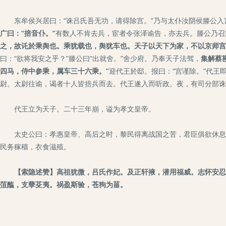
东牟侯兴居曰：“诛吕氏吾无功，请得除宫。”乃与太仆汝阴侯滕公入宫
广曰：“掊音仆。”
有数人不肯去兵，宦者令张泽谕告，亦去兵。滕公乃召
之，故讬於乘舆也。乘犹载也，舆犹车也。天子以天下为家，不以京师宫室
曰：“欲将我安之乎？”滕公曰“出就舍。”舍少府。乃奉天子法驾，
集解蔡
四马，侍中参乘，属车三十六乘。”
迎代王於邸。报曰：“宫谨除。”代王
尉。太尉往谕，谒者十人皆掊兵而去。代王遂入而听政。夜，有司分部诛
代王立为天子。二十三年崩，谥为孝文皇帝。
太史公曰：孝惠皇帝、高后之时，黎民得离战国之苦，君臣俱欲休息乎
民务稼穑，衣食滋殖。
【索隐述赞】高祖犹微，吕氏作妃。及正轩掖，潜用福威。志怀安忍
菹醢，支孽芟夷。祸盈斯验，苍狗为菑。