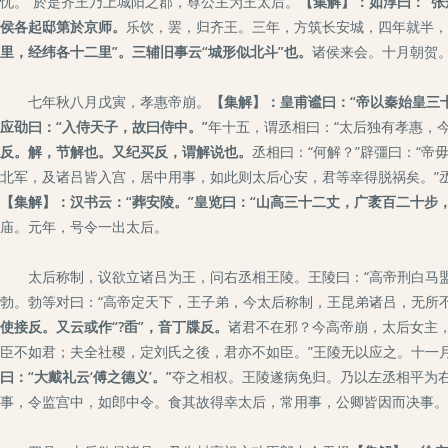
忧。”於是齐王乃上城阳之郡，尊公主为王太后。
【集解】：如淳曰：“张
侯各起邸第於京师。
乐饮，罢，归齐王。三年，方筑长安城，四年就半，
里，经纬各十二里”。三辅旧事云“城形似北斗”也。
诸侯来会。十月朝贺
七年秋八月戊寅，孝惠帝崩。
【集解】：皇甫谧曰：“帝以秦始皇三
应劭曰：“入侍天子，故曰侍中。”
年十五，谓丞相曰：“太后独有孝惠，
反。解，节解也。又纪买反，谓解说也。
丞相曰：“何解？”辟彊曰：“帝
北军，及诸吕皆入宫，居中用事，如此则太后心安，君等幸得脱祸矣。”
【集解】：汉书云：“葬安陵。”皇览曰：“山高三十二丈，广袤百二十步
庙。元年，号令一出太后。
太后称制，议欲立诸吕为王，问右丞相王陵。王陵曰：“高帝刑白马盟曰
勃。勃等对曰：“高帝定天下，王子弟，今太后称制，王昆弟诸吕，无所不
使接反。又云或作“?臿”，音丁牒反。
诸君不在邪？今高帝崩，太后女主，
臣不如君；夫全社稷，定刘氏之後，君亦不如臣。”王陵无以应之。十一
曰：“大戴礼云‘傅之德义’。”
夺之相权。王陵遂病免归。乃以左丞相平为
事，令监宫中，如郎中令。食其故得幸太后，常用事，公卿皆因而决事。