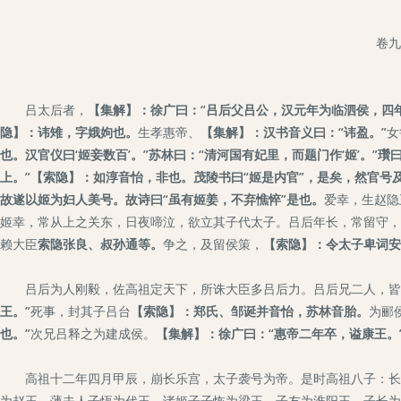
卷九
吕太后者，
【集解】：徐广曰：“吕后父吕公，汉元年为临泗侯，四
隐】：讳雉，字娥姁也。
生孝惠帝、
【集解】：汉书音义曰：“讳盈。”
女
也。汉官仪曰‘姬妾数百’。”苏林曰：“清河国有妃里，而题门作‘姬’。
上。”【索隐】：如淳音怡，非也。茂陵书曰“姬是内官”，是矣，然官
故遂以姬为妇人美号。故诗曰“虽有姬姜，不弃憔悴”是也。
爱幸，生赵隐
姬幸，常从上之关东，日夜啼泣，欲立其子代太子。吕后年长，常留守
赖大臣
索隐张良、叔孙通等。
争之，及留侯策，
【索隐】：令太子卑词安
吕后为人刚毅，佐高祖定天下，所诛大臣多吕后力。吕后兄二人，皆
王。”
死事，封其子吕台
【索隐】：郑氏、邹诞并音怡，苏林音胎。
为郦
也。”
次兄吕释之为建成侯。
【集解】：徐广曰：“惠帝二年卒，谥康王。
高祖十二年四月甲辰，崩长乐宫，太子袭号为帝。是时高祖八子：长
为赵王，薄夫人子恆为代王，诸姬子子恢为梁王，子友为淮阳王，子长为