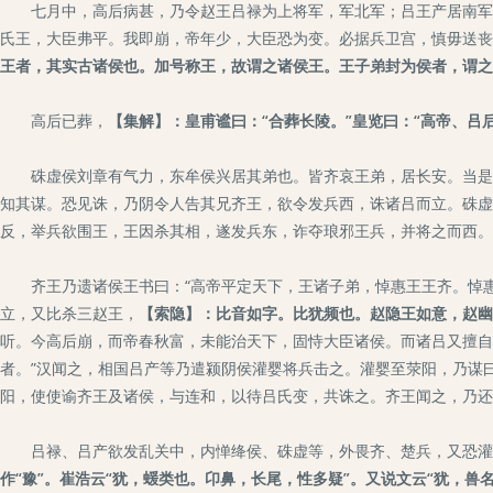
七月中，高后病甚，乃令赵王吕禄为上将军，军北军；吕王产居南军。吕
氏王，大臣弗平。我即崩，帝年少，大臣恐为变。必据兵卫宫，慎毋送丧
王者，其实古诸侯也。加号称王，故谓之诸侯王。王子弟封为侯者，谓之
高后已葬，
【集解】：皇甫谧曰：“合葬长陵。”皇览曰：“高帝、吕
硃虚侯刘章有气力，东牟侯兴居其弟也。皆齐哀王弟，居长安。当是时
知其谋。恐见诛，乃阴令人告其兄齐王，欲令发兵西，诛诸吕而立。硃虚
反，举兵欲围王，王因杀其相，遂发兵东，诈夺琅邪王兵，并将之而西。
齐王乃遗诸侯王书曰：“高帝平定天下，王诸子弟，悼惠王王齐。悼惠
立，又比杀三赵王，
【索隐】：比音如字。比犹频也。赵隐王如意，赵幽
听。今高后崩，而帝春秋富，未能治天下，固恃大臣诸侯。而诸吕又擅自
者。”汉闻之，相国吕产等乃遣颍阴侯灌婴将兵击之。灌婴至荥阳，乃谋
阳，使使谕齐王及诸侯，与连和，以待吕氏变，共诛之。齐王闻之，乃还
吕禄、吕产欲发乱关中，内惮绛侯、硃虚等，外畏齐、楚兵，又恐灌
作“豫”。崔浩云“犹，蝯类也。卬鼻，长尾，性多疑”。又说文云“犹，兽