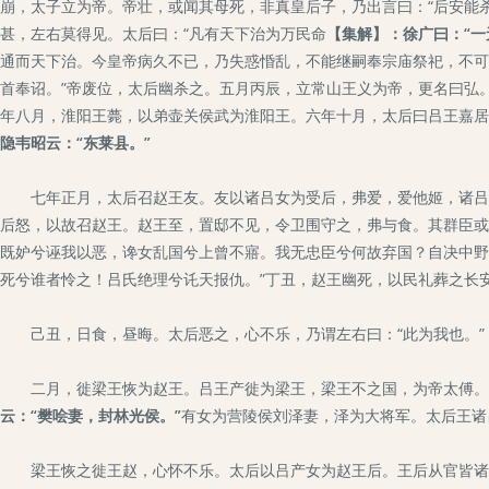
崩，太子立为帝。帝壮，或闻其母死，非真皇后子，乃出言曰：“后安能
甚，左右莫得见。太后曰：“凡有天下治为万民命
【集解】：徐广曰：“一
通而天下治。今皇帝病久不已，乃失惑惛乱，不能继嗣奉宗庙祭祀，不可
首奉诏。”帝废位，太后幽杀之。五月丙辰，立常山王义为帝，更名曰弘
年八月，淮阳王薨，以弟壶关侯武为淮阳王。六年十月，太后曰吕王嘉居
隐韦昭云：“东莱县。”
七年正月，太后召赵王友。友以诸吕女为受后，弗爱，爱他姬，诸吕女
后怒，以故召赵王。赵王至，置邸不见，令卫围守之，弗与食。其群臣或
既妒兮诬我以恶，谗女乱国兮上曾不寤。我无忠臣兮何故弃国？自决中野
死兮谁者怜之！吕氏绝理兮讬天报仇。”丁丑，赵王幽死，以民礼葬之长
己丑，日食，昼晦。太后恶之，心不乐，乃谓左右曰：“此为我也。”
二月，徙梁王恢为赵王。吕王产徙为梁王，梁王不之国，为帝太傅。
云：“樊哙妻，封林光侯。”
有女为营陵侯刘泽妻，泽为大将军。太后王诸
梁王恢之徙王赵，心怀不乐。太后以吕产女为赵王后。王后从官皆诸吕