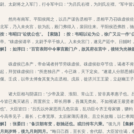
尉。太尉将之入军门，行令军中曰：“为吕氏右襢，为刘氏左襢。”军中
然尚有南军。平阳侯闻之，以吕产谋告丞相平，丞相平乃召硃虚侯佐太
北军，乃入未央宫，欲为乱，殿门弗得入，裴回往来。平阳侯恐弗胜，驰
按：韦昭曰“讼犹公也”。【索隐】：按：韦昭以讼为公，徐广又云一作“
帝。”硃虚侯请卒，太尉予卒千馀人。入未央宫门，遂见产廷中。日餔时
解】：如淳曰：“百官表郎中令掌宫殿门户，故其府在宫中，後转为光禄勋
硃虚侯已杀产，帝命谒者持节劳硃虚侯。硃虚侯欲夺节信，谒者不肯，
起，拜贺硃虚侯曰：“所患独吕产，今已诛，天下定矣。”遂遣人分部悉
偃。壬戌，以帝太傅食其复为左丞相。戊辰，徙济川王王梁，立赵幽王子
诸大臣相与阴谋曰：“少帝及梁、淮阳、常山王，皆非真孝惠子也。吕
今皆已夷灭诸吕，而置所立，即长用事，吾属无类矣。不如视诸王最贤者
也”。大臣皆曰：“吕氏以外家恶而几危宗庙，乱功臣今齐王母家驷，驷钧
今高帝见子，最长，仁孝宽厚。太后家薄氏谨良。且立长故顺，以仁孝闻
解】：张晏曰：“备汉朝有变，欲驰还也。或曰传车六乘。”
後九月
【集解
月则岁终，後九月则闰月。”
晦日己酉，至长安，舍代邸。大臣皆往谒，