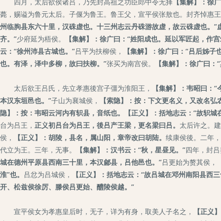
四月，太后欲侯诸吕，乃先封高祖之功臣郎中令无择
【集解】：徐广
薨，赐谥为鲁元太后。子偃为鲁王。鲁王父，宣平侯张敖也。封齐悼惠王
州临朐县东六十里，汉硃虚也。十三州志云丹硃游故虚，故云硃虚也。”
齐。”
少府延为梧侯。
【集解】：徐广曰：“姓阳成也。延以军匠起，作宫
云：“徐州沛县古城也。”
吕平为扶柳侯，
【集解】：徐广曰：“吕后姊子
也。有泽，泽中多柳，故曰扶柳。”
张买为南宫侯。
【集解】：徐广曰：“
太后欲王吕氏，先立孝惠後宫子彊为淮阳王，
【集解】：韦昭曰：“
本汉东垣邑也。”
子山为襄城侯，
【索隐】：按：下文更名义，又改名弘
隐】：按：韦昭云河内有轵县，音纸也。【正义】：括地志云：“故轵城
台为吕王，
正义初吕台为吕王，後吕产王梁，更名梁曰吕。
太后许之。建
侯，
【正义】：胡陵，县名，属山阳，章帝改曰胡陆。
续康侯後。二年，
代立为王。三年，无事。
【集解】：汉书云：“秋，星昼见。”
四年，封吕
城在德州平原县西南三十里，本汉鄃县，吕他邑也。”
吕更始为赘其侯，
淮”也。
吕忿为吕城侯，
【正义】：括地志云：“故吕城在邓州南阳县西三
开、松兹侯徐厉、滕侯吕更始、醴陵侯越。”
宣平侯女为孝惠皇后时，无子，详为有身，取美人子名之，
【正义】