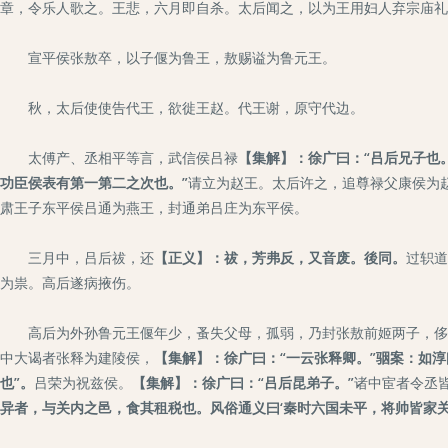
章，令乐人歌之。王悲，六月即自杀。太后闻之，以为王用妇人弃宗庙礼
宣平侯张敖卒，以子偃为鲁王，敖赐谥为鲁元王。
秋，太后使使告代王，欲徙王赵。代王谢，原守代边。
太傅产、丞相平等言，武信侯吕禄
【集解】：徐广曰：“吕后兄子也
功臣侯表有第一第二之次也。”
请立为赵王。太后许之，追尊禄父康侯为
肃王子东平侯吕通为燕王，封通弟吕庄为东平侯。
三月中，吕后祓，还
【正义】：祓，芳弗反，又音废。後同。
过轵道
为祟。高后遂病掖伤。
高后为外孙鲁元王偃年少，蚤失父母，孤弱，乃封张敖前姬两子，侈
中大谒者张释为建陵侯，
【集解】：徐广曰：“一云张释卿。”骃案：如淳
也”。
吕荣为祝兹侯。
【集解】：徐广曰：“吕后昆弟子。”
诸中宦者令丞
异者，与关内之邑，食其租税也。风俗通义曰‘秦时六国未平，将帅皆家关