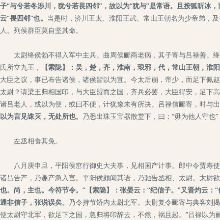
子“与兮若冬涉川，犹兮若畏四邻”，故以为“犹与”是常语。且按狐听冰，
云“畏四邻”也。
当是时，济川王太、淮阳王武、常山王朝名为少帝弟，及
人。列侯群臣莫自坚其命。
太尉绛侯勃不得入军中主兵。曲周侯郦商老病，其子寄与吕禄善。绛侯
氏所立九王，
【索隐】：吴，楚，齐，淮南，琅邪，代，常山王朝，淮阳
大臣之议，事已布告诸侯，诸侯皆以为宜。今太后崩，帝少，而足下佩赵
太尉？请梁王归相国印，与大臣盟而之国，齐兵必罢，大臣得安，足下高
诸吕老人，或以为便，或曰不便，计犹豫未有所决。吕禄信郦寄，时与出
以为言见诛灭，无处所也。
乃悉出珠玉宝器散堂下，曰：“毋为他人守也”
左丞相食其免。
八月庚申旦，平阳侯窋行御史大夫事，见相国产计事。郎中令贾寿使从
诸吕告产，乃趣产急入宫。平阳侯颇闻其语，乃驰告丞相、太尉。太尉欲
也。尚，主也。今符节令。”【索隐】：张晏云：“纪信子。”又晋灼云：
通非信子，张说误矣。
乃令持节矫内太尉北军。太尉复令郦寄与典客刘揭
使太尉守北军，欲足下之国，急归将印辞去，不然，祸且起。”吕禄以为