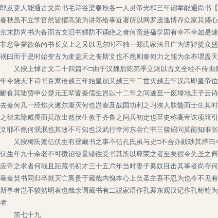
郎及吏人能通古文尚书毛诗谷梁春秋各一人灵帝光和三年诏举能通尚书【
春秋虽不立学官然皆擢高第为讲郎给事近署所以网罗遗逸博存众家其盛心
京末防尚书为备而古文旧书猥防不诵絶之者何啻莛楹学固有幸不幸如是逮
非忿争燮欲条尚书长义上之又以见尔时不独一郑氏家法且广为讲肄徒众盛
祸曰而于是时始变古为隶盖天之丧斯文也不然则秦何力之能为余亦谓盖天
又按上悼古文二十四篇不□由于汉魏后陈第季立则以古文全经不传由秦
年令烧天下诗书百家语越三年始皇崩又越三年二世灭越五年汉高即皇帝位
郦食其陆贾申公楚元王辈皆秦儒生岂以十二年之间遂至一废埽地庄子云诗
去秦何几一经焰火遂尔澌灭何也岂秦及战国功利之习浃人肤髓而士生其时
之律未除咸畏而莫敢出然伏生教于齐鲁之间兵初定也至史称高帝诛项籍引
文耶不然何泯泯也其故不可知也汉武行幸河东尝亡书三箧诏问莫能知唯张
又按梅氏鷟信伏生有壁藏书之事不信孔氏虽与史□不合亦颇玅其辞曰今
伏生年九十余老不可徴诏使鼂错徃受书其所以尊荣之者至矣假令先圣之裔
应帝之求者何哉且距藏书初才三十五六年当时妻子奚奴目击其事者尚存何
暴秦焚书同归卒就灭亡奚贵于藏哉内愧本心上负圣主吾不忍为也今不见有
斯事者岂不较然明着也哉余谓藏书有二説家语作孔襄东观汉记作孔鲋鲋为
者
第七十九