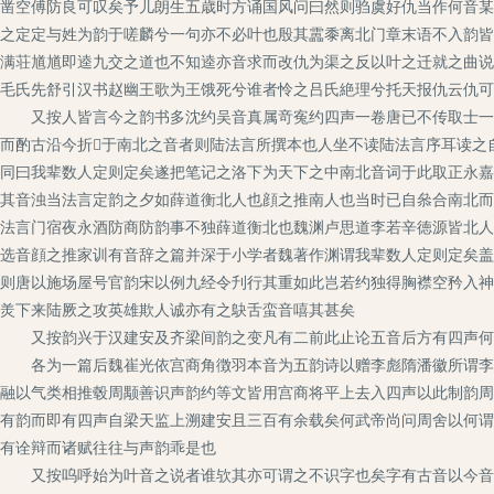
凿空傅防良可叹矣予儿朗生五歳时方诵国风问曰然则驺虞好仇当作何音某
之定定与姓为韵于嗟麟兮一句亦不必叶也殷其靁黍离北门章末语不入韵皆
满荘馗馗即逵九交之道也不知逵亦音求而改仇为渠之反以叶之迁就之曲说
毛氏先舒引汉书赵幽王歌为王饿死兮谁者怜之吕氏絶理兮托天报仇云仇
又按人皆言今之韵书多沈约吴音真属竒寃约四声一卷唐已不传取士一以
而酌古沿今折于南北之音者则陆法言所撰本也人坐不读陆法言序耳读之
同曰我辈数人定则定矣遂把笔记之洛下为天下之中南北音词于此取正永嘉
其音浊当法言定韵之夕如薛道衡北人也顔之推南人也当时已自叅合南北而
法言门宿夜永酒防商防韵事不独薛道衡北也魏渊卢思道李若辛徳源皆北人
选音顔之推家训有音辞之篇并深于小学者魏著作渊谓我辈数人定则定矣盖
则唐以施场屋号官韵宋以例九经令刋行其重如此岂若约独得胸襟空矜入神
羙下来陆厥之攻英雄欺人诚亦有之鴃舌蛮音嘻其甚矣
又按韵兴于汉建安及齐梁间韵之变凡有二前此止论五音后方有四声何
各为一篇后魏崔光依宫商角徴羽本音为五韵诗以赠李彪隋潘徽所谓李登
融以气类相推毂周颙善识声韵约等文皆用宫商将平上去入四声以此制韵周
有韵而即有四声自梁天监上溯建安且三百有余载矣何武帝尚问周舍以何谓
有诠辩而诸赋往往与声韵乖是也
又按呜呼始为叶音之说者谁欤其亦可谓之不识字也矣字有古音以今音防