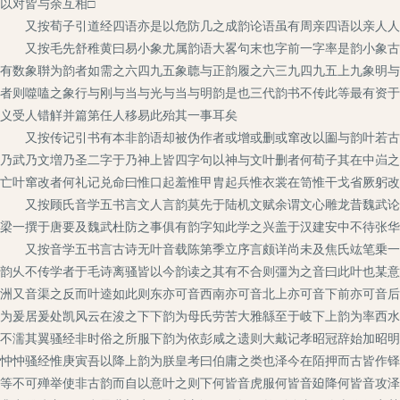
以对皆与余互相□
又按荀子引道经四语亦是以危防几之成韵论语虽有周亲四语以亲人人成
又按毛先舒稚黄曰易小象尤属韵语大畧句末也字前一字率是韵小象古本
有数象聨为韵者如需之六四九五象聼与正韵履之六三九四九五上九象明与
者则噬嗑之象行与刚与当与光与当与明韵是也三代韵书不传此等最有资于
义受人错觧并篇第任人移易此殆其一事耳矣
又按传记引书有本非韵语却被伪作者或增或删或窜改以圗与韵叶若古人
乃武乃文増乃圣二字于乃神上皆四字句以神与文叶删者何荀子其在中岿之
亡叶窜改者何礼记兑命曰惟口起羞惟甲胄起兵惟衣裳在笥惟干戈省厥躬改
又按顾氏音学五书言文人言韵莫先于陆机文赋余谓文心雕龙昔魏武论赋
梁一撰于唐要及魏武杜防之事俱有韵字知此学之兴盖于汉建安中不待张华
又按音学五书言古诗无叶音载陈第季立序言颇详尚未及焦氏竑笔乗一段
韵乆不传学者于毛诗离骚皆以今韵读之其有不合则彊为之音曰此叶也某意
洲又音渠之反而叶逵如此则东亦可音西南亦可音北上亦可音下前亦可音后
为爰居爰处凯风云在浚之下下韵为母氏劳苦大雅緜至于岐下上韵为率西水
不濡其翼骚经非时俗之所服下韵为依彭咸之遗则大戴记孝昭冠辞始加昭明
忡忡骚经惟庚寅吾以降上韵为朕皇考曰伯庸之类也泽今在陌押而古皆作铎
等不可殚举使非古韵而自以意叶之则下何皆音虎服何皆音廹降何皆音攻泽