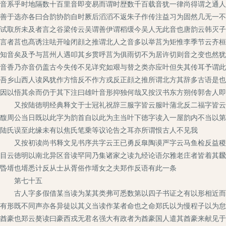
音系乎时地隔数十百里音即变易而谓时歴数千百载音犹一律尚得谓之通人
善于选亦各曰合韵协韵自时厥后滔滔不返朱子作传注益习为固然几无一不
试取所未及者言之谷梁传云吴谓善伊谓稻缓今吴人无此音也唐韵云韩灭子
言者莒也髙诱注呿开唫闭顔之推谓北人之音多以举莒为矩惟李季节云齐桓
知音矣及予与莒州人遇叩其乡贯呼莒为俱雨切不为居许切则音之变也然犹
音香乃亦音仍盖古今失传不见详究如艰与替之类亦应叶但失其传耳予谓此
吾乡山西人读风犹作方愔反不作方戎反正顔之推所谓北方其辞多古语是也
因以悟其余而仍于其下注曰雄叶音形抑独何哉又按汉书东方朔传郭舎人即
又按陆徳明经典释文于士冠礼祝辞三服字皆云服叶蒲北反二福字皆云福
馥周公当日既以此字为韵首自以此为主当叶下徳字读入一屋韵内不当以第
陆氏误至此缘未有以焦氏笔乗等议论告之耳亦所谓恨古人不见我
又按初读尚书释文见书序共字云王已勇反臯陶谟严字云马鱼检反益稷絺
目云徳明以南北异区音读罕同乃集诸家之读九经论语尔雅老庄者皆着其飜
昬壻也壻悉计反从士从胥俗作壻女之夫郑作反语有此一条
第七十五
古人字多假借某当读为某其类弗可悉数第以四子书证之有以形相近而读
有形既不同声亦各异徒以其义当读作某者命也之命郑氏以为慢程子以为怠
酋豪也郑云獒读曰豪西戎无君名强大有政者为酋豪国人遣其酋豪来献见于