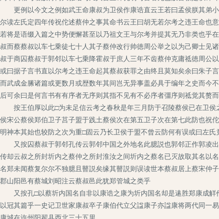
更例以今文之例如武王命康叔为卫侯作康诰直云王若曰孟侯朕其弟小子
尔读左氏定四年传祝佗述蔡仲之事其命书云王曰胡无若尔考之违王命也意
若将是语缀入篇之中势便懈甚至以乃祖文王与尔考并提其无乃非类也乎在
叔而蔡蔡叔以车七乗徒七十人其子蔡仲改行帅徳周公举之以为己卿士见诸
叔于商囚蔡叔于郭邻以车七乗降霍叔于庶人三年不齿蔡仲克庸祗徳周公以
或曰据子言书直以尔考之违王命起其蔡叔获罪之由终且莫知矣余曰朱子言
而武成金縢诸篇或更数月或歴数年其间岂无异事盖必具于编年之史而今不
后可余曰是何言书有有序者无序则其指不见有不必序者彊序则祗觉其赘而
按王伯厚以此□为未足信云考之春秋是年三月防于召陵蔡侯已在卫侯之
侯宋公蔡侯郑伯卫子莒子盟于践土蔡侯次在第五卫子次在第七此防也祝佗
明神本其始也较防之次为重□固云乃长卫侯于盟不曾云防何有误或曰左氏
又按囚蔡叔于郭邻孔传云郭邻中国之外地名此臆説也郭邻正作郭凌出周
传却云叔之所封圻内之蔡仲之所封淮汝之间圻内之蔡名已灭故取其名以名
名郑未闻蔡复尔尔不独臆且瞽説矣缘其瞽説则误读世本蔡叔居上蔡宋仲子
郡山阳邑有蔡城刘昭注云蔡叔邑此犹郑管城之类乎
又按孔□以蔡圻内国名自非以康诰之康为圻内国名却是逺胜郑康成觧作
以冠其篇乎一史记卫世家康叔卒子康伯代立父諡康子亦諡康将两代同一易
康城在许州阳翟县西北三十五里