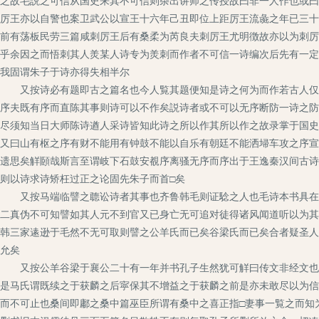
之故毛説之可信从国史来其不可信则杂出讲师之传授故曰非一人作也或曰
厉王亦以自警也案卫武公以宣王十六年己丑即位上距厉王流彘之年已三十
前有荡板民劳三篇咸刺厉王后有桑柔为芮良夫刺厉王尤明徴故亦以为刺厉
乎余因之而悟刺其人羙某人诗专为羙刺而作者不可信一诗编次后先有一定
我固谓朱子于诗亦得失相半尔
又按诗必有题即古之篇名也今人覧其题便知是诗之何为而作若古人仅取
序夫既有序而直陈其事则诗可以不作矣説诗者或不可以无序断防一诗之防
尽须知当日大师陈诗遒人采诗皆知此诗之所以作其所以作之故录掌于国史
又曰山有枢之序有财不能用有钟鼓不能以自乐有朝廷不能洒埽车攻之序宣
遗思矣觧頥哉斯言至谓岐下石鼓安覩序离骚无序而序出于王逸秦汉间古诗
则以诗求诗矫枉过正之论固先朱子而首□矣
又按马端临譬之聼讼诗者其事也齐鲁韩毛则证騐之人也毛诗本书具在流
二真伪不可知譬如其人元不到官又已身亡无可追对徒得诸风闻道听以为其
韩三家逺逊于毛然不无可取则譬之公羊氏而已矣谷梁氏而已矣合者疑圣人
允矣
又按公羊谷梁于襄公二十有一年并书孔子生然犹可觧曰传文非经文也若
是马氏谓既续之于获麟之后寜保其不增益之于获麟之前是亦未敢尽以为信
而不可止也桑间即鄘之桑中篇巫臣所谓有桑中之喜正指□妻事一覧之而知