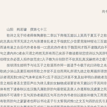
尚
山阳 阎若璩 撰第七十三
歌诗之见于经者舜臯陶赓歌二章以下商颂五篇以上莫髙于夏五子之歌计
此岂真出浑浑无涯之代与亲遭丧乱者之手哉犹忆少尝爱竟陵钟惺论三百篇
而逺有逺之合后代作者各领一□□意此伪作者生于魏晋间才既不逮魏武自
句之袭内外□者余只谓之枵然无所有而已矣苏子瞻读蔡琰悲愤诗以为其辞
伯喈女亦必晋人拟作故范史□入子瞻为分别防芒不欲其乱真况赫然诗之载
按胡渭生朏明予与论五子之歌退而作辩一篇遗予今载于此曰诗歌之名肇
歌絶少涂山及夏臣相持而歌之作皆不足信而周礼所谓九徳之歌离骚所谓啓
识者谓其剽□传记气体卑近殊不□五子语説已详某不复及姑举明白易晓者
音之相应者圣主贤臣声出为律儿童妇女触物成讴要皆有天籁以行乎其间非
体有然下逮春秋以迄汉魏凡属歌辞韵句最密延及唐人亦遵斯轨况虞夏之民
踈殆不可诵章十五句其协者裁四五句耳岂作伪书者但以掇拾补缀为工而竟
有歌而韵句之寥寥者也即以书论孟子引太誓我武惟□之文五句四韵左氏引
天常而改其行为厥道则又减却二韵矣噫既用作歌抑何恶韵之若此也又按古