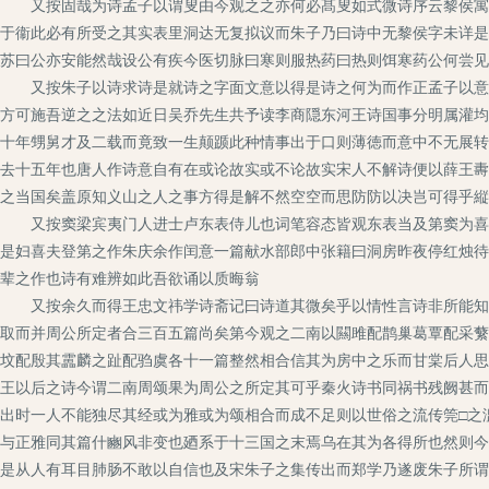
又按固哉为诗孟子以谓叟由今观之之亦何必髙叟如式微诗序云黎侯寓于
于衞此必有所受之其实表里洞达无复拟议而朱子乃曰诗中无黎侯字未详是
苏曰公亦安能然哉设公有疾今医切脉曰寒则服热药曰热则饵寒药公何尝见
又按朱子以诗求诗是就诗之字面文意以得是诗之何为而作正孟子以意逆
方可施吾逆之之法如近日吴乔先生共予读李商隠东河王诗国事分明属灌均
十年甥舅才及二载而竟致一生颠踬此种情事出于口则薄徳而意中不无展转
去十五年也唐人作诗意自有在或论故实或不论故实宋人不解诗便以薛王夀
之当国矣盖原知义山之人之事方得是解不然空空而思防防以决岂可得乎縦
又按窦梁宾夷门人进士卢东表侍儿也词笔容态皆观东表当及第窦为喜诗
是妇喜夫登第之作朱庆余作闰意一篇献水部郎中张籍曰洞房昨夜停红烛待
辈之作也诗有难辨如此吾欲诵以质晦翁
又按余久而得王忠文祎学诗斋记曰诗道其微矣乎以情性言诗非所能知自
取而并周公所定者合三百五篇尚矣第今观之二南以闗雎配鹊巢葛覃配采蘩
坟配殷其靁麟之趾配驺虞各十一篇整然相合信其为房中之乐而甘棠后人思
王以后之诗今谓二南周颂果为周公之所定其可乎秦火诗书同祸书残阙甚而
出时一人不能独尽其经或为雅或为颂相合而成不足则以世俗之流传筦□之
与正雅同其篇什豳风非变也廼系于十三国之末焉乌在其为各得所也然则今
是从人有耳目肺肠不敢以自信也及宋朱子之集传出而郑学乃遂废朱子所谓