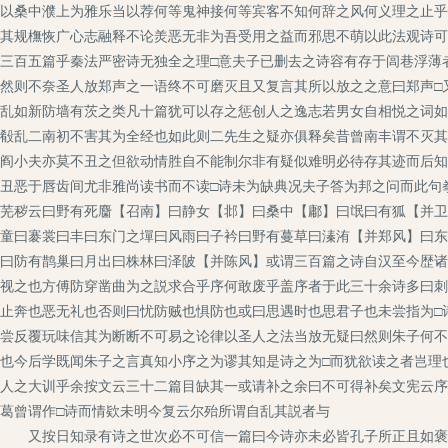
以桑中濮上为雅乐当以荐何等鬼神接何等宾客不知何辞之风何义理之止乎
其规橅恢广心志融释不论羙恶无非为吾受用之益而邪思不萌以此法观诗可
三百五篇乎秦法严密诗无独全之理□意夫子已删去之诗容有存于闾巷浮薄
然则不奈圣人放郑声之一语终不可磨灭且又复言其所以放之之意曰郑声□
乱如新防墙有茨之类凡十篇犹可以存之惩创人之逸志若男女自相悦之词如
殽乱二南初不害其为全经也如此则二先生之疑亦俱释矣昔曾南丰谓不灭其
阎小夫亦莫不丑之但欲动情胜自不能制尔非有疑似难明必待存其迹而后知
丑恶于唇齿间尤非雅尚读书而不读□诗未为缺典况夫子答为邦之问而此句
芜秽云曰野有死麕【召南】曰静女【邶】曰桑中【鄘】曰氓曰有狐【并卫
童曰褰裳曰丰曰东门之墠曰风雨曰子衿曰野有蔓草曰溱洧【并郑风】曰东
曰防有鹊巢曰月出曰株林曰泽陂【并陈风】或谓三百篇之诗自汉至今歴诸
视之也方傅防穿凿曲为之説求合乎序何敢废乎盖序者于此三十余诗多曰刺
止奔也恶无礼也否则曰忧防贼也惧防也或曰思遇时也思君子也未尝指为□
尝反覆玩味信其为断断不可易之论律以圣人之法当放无疑曰然则朱子何不
也今后学既闻朱子之言真知小序之为谬其知是诗之为□而犹欲读之者岂理
人之大训乎余按文云三十二篇目缺其一或请补之余曰不可得补矣文宪云序
葛曾谓作□诗而情欵未明今复云尔殆所谓自乱其説者与
又按日知录有诗之世次必不可信一篇曰今诗亦未必皆孔子所正且如褒姒