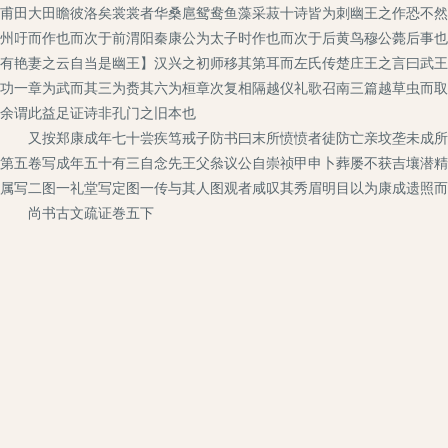
甫田大田瞻彼洛矣裳裳者华桑扈鸳鸯鱼藻采菽十诗皆为刺幽王之作恐不然
州吁而作也而次于前渭阳秦康公为太子时作也而次于后黄鸟穆公薨后事也
有艳妻之云自当是幽王】汉兴之初师移其第耳而左氏传楚庄王之言曰武王
功一章为武而其三为赉其六为桓章次复相隔越仪礼歌召南三篇越草虫而取
余谓此益足证诗非孔门之旧本也
又按郑康成年七十尝疾笃戒子防书曰末所愤愤者徒防亡亲坟垄未成所好
第五卷写成年五十有三自念先王父叅议公自崇祯甲申卜葬屡不获吉壤潜精
属写二图一礼堂写定图一传与其人图观者咸叹其秀眉明目以为康成遗照而
尚书古文疏证巻五下