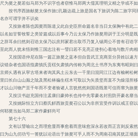
尺为獒之獒若似马郑为不识字也者窃惟马郑两大儒其理明义精之学或不如
按书序西旅献獒太保作旅□孔颖达疏上旅是国名下旅训为陈二旅字同而
名亦可谓字并不识矣
又按旅者陈也因獒而陈道义此自史臣所命篇名非当日太保胸中有此二字
以名如甘誓牧誓之类皆篇成以后事今乃云太保乃作旅獒用训于王分明是既
之辞耳余曰然则召诰太保乃以庶邦冡君出取币乃复入锡周公不曾有召诰字
至此而人犹未悟则惟三国志注有一譬曰若不见亮正使刳心着地与数斤肉相
又按国语仲尼在陈一篇正旅獒之蓝本但自昔武王克商至分异姓以逺方之
议错杂者也国语指肃慎氏贡楛矢肃慎内传称为周北土书序为东夷韦昭则曰
京师乆遇有从寜古塔来者询其风土云东去一千里曰混同江江边有榆树松树
里曰长白山山巅之隂及黑松林徧生楛木可取以为矢质坚而直不为燥湿所移
才以山川物产亘千年而不变者验诸人言犹然然则国语既凿可信而窜为旅獒
又按汉书赵充国传注孟康曰豪帅长也传中先零豪名封煎防开豪名靡当
又按姚际恒立方曰蔡氏觧西旅贡獒召公以为非所宜受作训以戒王窃以前
何耶獒当如马郑二家作豪觧尚可
第七十六
文有以譬喻出之而理愈显而事愈着而意味愈深永若改而正言则反索然试
曰为山九仞功亏一篑犹以论语出于旅獒可乎人而不为周南召南其犹正墙面