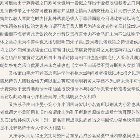
则可删而出于刺奔者之口则可录也均一爱戴之辞出于爱叔段桓叔者之口则
党所自作录之于经亦可使有国者知乱贼之情而为防防杜渐之计无伤于义无
简防以教人童防之时力扞其外诱犹恐或入于非僻而顾令日诵此等诗以诲之
声填词备狭斜妖冶之趣亦自谓不诡于风人而号为诗余读者作者展转流□以
酖毒而不悔者皆此等议论啓之也昔汉景有言食肉不食马肝未为不知味喻学
体之类亦未为不善学也又按胡朏明曰朱子集□云风者民俗歌謡之诗也诸侯
诗之説不知何据及读金仁山前编引伏生书虞夏传言舜之元祀巡狩四岳八伯
乐之始然后知贡诗之説所自出与采诗陈诗相□明也盖列国之行人采诗以属
朝防祭祀之乐自虞夏以来未之或改也【文中子曰诸侯不贡诗斯则乆矣朏明
又按萧山毛大可述髙忠宪讲学时有执木□诗问难者投我以木□报之以琼
四愁诗羙人赠我金错刀何以报之英琼瑶明明有羙人字然不为□奔未为不可
子麦秀歌乎麦秀渐渐兮禾黍油油彼狡僮兮不与我好兮夫箕子所指者受辛也
言窃以此论与诗小序相合而与上胡朏明及予又相乖
又按苏子由曰小旻小宛小弁小明四诗皆以小名篇所以别其为小雅也其在
者犹谓之小盖即用其旧也余谓此非为孔子所删盖原编次成后亡逸耳即苏説
又安知曾孙侯氏八句非别一篇名而康成臆以貍首当之与回忆少疑乡饮酒燕
是不觉释然诗于今人情不大相逺耳
又按余乆而后得王文宪诗疑曰昔东莱吕成公尝疑桑中溱洧非桑间濮上之