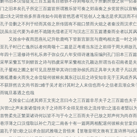
删书旧本汉儒徒见三百五篇名目散轶不存则每取孔子所删所放之余一切凑
门之旧本矣孔子所定三百篇皆所谓雅乐皆可奏之郊庙奏之乡党皆所以宣畅
盖□泆之词世俗多所喜传如今闾巷皆然恶者可惩创人之逸志是求其説而不
孔子尝删之不列于经而其俗之所传固有不能口禁而火熄之者秦没而汉求亡
説虽出近代要为卓然不诡随先儒者正可与汉志三百五篇遭秦而全者以其讽
又按余中夜而思燕礼记升歌鹿鸣下管新宫新宫与鹿鸣相次盖一时之诗而
至孔子时已亡逸所以者何商颂十二篇是正考甫当东迁之前得于周大师故孔
年四十三退修诗书礼乐弟子弥众仅八年安得诗遂逸应编列孔门旧本三百篇
采苹采蘩五节则貍首之诗与驺虞采苹采蘩相次孔颖达所谓当在召南者是夫
孔子矍相之圃之射可见且歴歴举其诗曰曾孙侯氏四正具举大夫君子凡以庶
雅祗遭秦火而失之余尝疑何彼秾矣属东迁以后之诗安知非见于王风或齐风
不获辞然古文尚书首□难于吴才老计其时之人未信也而今之信者且渐众朱
而辄旦暮遇之也哉
又按金仁山述其师王文宪之言曰今之三百篇非尽夫子之三百篇也夫子删
兴管□之声未衰诸儒传夫子之诗而不全得见世俗之流传管□之滥在者槩以
首辔柔先正繁渠诸诗何以皆不与于今之三百而夫子已放之郑声何为尚存而
巷浮薄之口汉儒取以补亡乃定二南各十有一篇两两相配退何彼秾矣甘棠归
篇孔子皆□歌之以求合韶武雅颂之音悟来【篁墩皇明文衡有王直诗辨与此