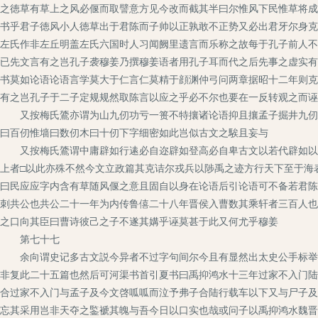
之徳草有草上之风必偃而取譬意方见今改而截其半曰尔惟风下民惟草将成
书乎君子徳风小人徳草出于君陈而子帅以正孰敢不正势又必出君牙尔身克
左氏作非左丘明盖左氏六国时人习闻阙里遗言而乐称之故每于孔子前人不
已先文言有之岂孔子袭穆姜乃撰穆姜语者用孔子耳而代之后先事之虚实有
书莫如论语论语言学莫大于仁言仁莫精于顔渊仲弓问两章据昭十二年则克
有之岂孔子于二子定规规然取陈言以应之乎必不尔也要在一反转观之而诬
又按梅氏鷟亦谓为山九仞功亏一篑不特攘诸论语抑且攘孟子掘井九仞九
曰百仞惟墙曰数仞木曰十仞下字细密如此岂似古文之騃且妄与
又按梅氏鷟谓中庸辟如行逺必自迩辟如登高必自卑古文以若代辟如以升
上者□以此亦殊不然今文立政篇其克诘尔戎兵以陟禹之迹方行天下至于海
曰民应应字内含有草随风偃之意且固自以身在论语后引论语可不备若君陈
刺共公也共公二十一年为内传鲁僖二十八年晋侯入曹数其乘轩者三百人也
之口向其臣曰曹诗彼己之子不遂其媾乎诬莫甚于此又何尤乎穆姜
第七十七
余向谓史记多古文説今异者不过字句间尔今且有显然出太史公手标举书
非复此二十五篇也然后可河渠书首引夏书曰禹抑鸿水十三年过家不入门陆
合过家不入门与孟子及今文啓呱呱而泣予弗子合陆行载车以下又与尸子及
忘其采用岂非天夺之鍳褫其魄与吾今日以口实也哉或问子以禹抑鸿水魏晋