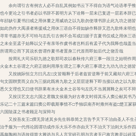
余向谓引古有例古人必不自乱其例如书云下不得自为语气论语孝乎惟孝
也今更论之引书者必以书辞不甚明方从下诠释一层未已复进一层若本辞已
年郤缺引夏书曰戒之用休董之用威劝之以九歌勿使壊书辞止此九功之徳皆
如此伪作大禹谟者将援戒之用休三语自不得如缺作释辞又恐九歌终未明也
寻常书篇亦无不可特与左氏引古例不合耳或曰据子言夏书仅戒之用休三语
之未全至孟子始释以父子有亲等作虞书者岂料后有孟子代为我释也哉盖当
所谓周公而下其说长曾谓作夏书者置身三代首而即如后代之饶舌哉
按周礼大司乐职九徳之歌郑司农以春秋传六府三事一段注之始明作周礼
火金木土谷谓之六府正徳利用厚生谓之三事六府三事谓之九功九功之徳皆
又按姚际恒立方曰凡左□文皆顺释于后者兹皆逆释于前又藏却六府三事
句文固聨贯而义自为三据此既将九歌之义层层逆释下即当接以劝之以九歌
悉欠文理也又曰使书辞果有水火金木土谷等句左氏不当屑屑释之矣可不辩
又按汉艺文志六国之君魏文侯最为好古孝文时得其乐人窦公献其书乃周
乐记二十三篇末篇曰窦公即载斯事惜不□予独叹南齐时雍州有盗□楚王冡
六国隂谋之书者顾足与深辩与
又按吾友王□撰无异述其乡先生韩恭简之言告予天下不治由圣人不生圣
治予服为一代伟论因谓功成作乐大乐不作亦由天下不治天下治则大乐作四
禹臯陶相与语故得简大雅诰与凡人言宜碎孔明与言者无已敌言教是以碎耳