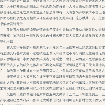
娱乐不顾患难不谋后世卒以失国兄弟五人家居闾巷失尊位也屈去古未逺犹
出一人手頍弁诸公刺幽王之诗孔氏以为作诗者一人耳言诸公以作者在诸公
颠覆痛社稷之沦亡亲亲之爱五子皆然而中有一人焉发为诗歌或情不自已溢
作而必如此歌之首尾相应从轻至甚者亦恐无此事或曰疏亦以其一其二是作
书解者吾皆无取
又按吾友胡朏明读至此谓余朱子原来生唐初与王无功相酬答抑知宋胡安
焘蔡模并迪功郎本州州学教授此自姓胡名安定其人者薛方山编集通鉴认作
第七十四
古人文字多用韵不独周易老子为然其与人面语亦间以韵成文尧曰咨尔舜
有显德其行甚章为鉴不远在彼殷王谓人有命谓敬不可行谓祭无益谓暴无伤
原未尝増减尧一字而伪作太禹谟者于呼禹之下増十三句而至天之厯数在汝
重而于古人以韵成文之体亦大不识之矣至墨子所引以恶乎君子天有显德其
亡二句为重出伊训咸有一德所用而灭去之止留其后之语反似墨子当日将古
按墨子原文为鉴不远在彼殷王下即系以殷王所谓四语今泰誓既云商王受
前面之辞此其迁就之本懐云又按梅鹗幼龢又谓古文尚书东晋上者较前伪泰
常方纲亡协则昧经书用韵之体矣离尧曰首节为三段而増加其上则非舜亦以
又按梅氏鷟亦谓尧曰咨尔舜仅五句大禹谟于五句上下辄益之共三十三句
亦以尧命已之辞命禹不言今见大禹谟比此加详则可证东晋时古文非西汉时