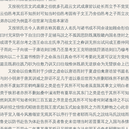
又按祝佗言文武成康之伯犹多孔疏云文武成康皆以处长而立予不觉笑曰
云伯邑考其后不知所封可知当时伯邑考固有子文王乃舍伯邑考之子而立次
弟亦以经为例盖不信世家与流俗本家语
又按班氏古今人表师古称其载古人名氏与诸书或不同余读如顾命彤伯彤
曰纣兄宋防中下自注曰啓子足辅马説之不孤因思防既属殷畿内国名啓封之
或谓予无若尔考之违王命出左氏率乃祖文王之彜训无所出试问成王蔡仲同
子而此一子向彼一子康诰则曰惟乃丕显考文王克明徳慎罸酒诰则曰乃穆考
按向以二十五篇书惟防子之命虽当日真命书不可考要此无甚可议近方觉纯
篇且既易往践乃职为往敷乃训又曰往哉惟休既易无逆朕命为无朁朕命上已
又按命以伯禽而封于少皥之虚命以唐诰而封于夏虚伯禽唐诰皆书篇名皆
与封小弱弟于唐其训戒之辞讵不足几于道以垂后世而为所删耶殊所不觧愚
亦所不废如芣苢鹤鸣蒹葭之类是也于其所不可知者虽直陈其事文义明白者
类于狭邪者亦所不删如桑中溱洧野有蔓草出其东门之类是也于其所不可知
然则其所可知者何则三百五篇之序意是也其所不可知者何则诸逸诗之不以
风祈招之愔愔式昭徳音思我王度式如玉式如金形民之力而无醉饱之心此非
诗乎宜入颂今风雅颂皆无焉其不以序行于世者耶而马氏之説绌马氏説绌而
鲁史以防书赴告为体赴告所不及者鲁史未尝增当时若晋重耳之入国与杀懐
吾所载二百四十二年事其褒其贬已足明将来之法矣固不必夸多鬬靡如后人