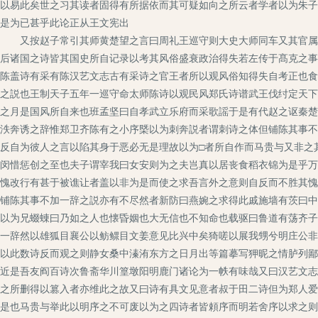
以易此矣世之习其读者固得有所据依而其可疑如向之所云者学者以为朱子
是为已甚乎此论正从王文宪出
又按赵子常引其师黄楚望之言曰周礼王巡守则大史大师同车又其官属所
后诸国之诗皆其国史所自记录以考其风俗盛衰政治得失若左传于髙克之事
陈盖诗有采有陈汉艺文志古有采诗之官王者所以观风俗知得失自考正也食
之説也王制天子五年一巡守命太师陈诗以观民风郑氏诗谱武王伐纣定天下
之月是国风所自来也班孟坚曰自孝武立乐府而采歌謡于是有代赵之讴秦楚
泆奔诱之辞惟郑卫齐陈有之小序槩以为刺奔説者谓刺诗之体但铺陈其事不
反自为彼人之言以陷其身于恶必无是理故以为□者所自作而马贵与又非之
闵惜惩创之至也夫子谓宰我曰女安则为之夫岂真以居丧食稻衣锦为是乎万
愧改行有甚于被谯让者盖以非为是而使之求吾言外之意则自反而不胜其愧
铺陈其事不加一辞之説亦有不尽然者新防曰燕婉之求得此戚施墙有茨曰中
以为兄蝃蝀曰乃如之人也懐昏姻也大无信也不知命也载驱曰鲁道有荡齐子
一辞然以雄狐目襄公以鲂鳏目文姜意见比兴中矣猗嗟以展我甥兮明庄公非
以此数诗反而观之则静女桑中溱洧东方之日月出等篇摹写狎昵之情胪列鄙
近是吾友阎百诗次鲁斋华川篁墩阳明鹿门诸论为一帙有味哉又曰汉艺文志
之所删得以篡入者亦维此之故又曰诗有具文见意者叔于田二诗但为郑人爱
是也马贵与举此以明序之不可废以为之四诗者皆頼序而明若舍序以求之则