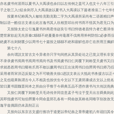
亦名虞书何居而以夏书入大禹谟也余曰以左传例之盖可入也文十八年三引
子之歌三入□征余则尽入大禹谟故以夏书入大禹谟以下篇者准僖二十七年
按夏本纪称禹为人敏给克勤克勤二字为大禹谟所采尚有二语甚精曰声为
制以语一酷信古文者云此古逸书其人欣相赏叩出何书而不悟其为君无口为
又按除太史公引逸夏书外商君传赵良引书曰恃徳者昌恃力者亡蔡泽传引
楚世家欲起无先苏秦□緜緜不絶蔓蔓奈何毫厘不伐将用斧柯防恬□必参而
絶虞不出则财匮少以周书七十篇按之緜緜不絶和寤觧也存亡在所用王佩觧
第七十八
余向谓説文皆古文今异者亦只字句间然从其异处论之已觉义理长非安国
不录录虞书焉商书焉周书焉尚书及书焉虞书曰仁闵覆下则称旻天虞书又曰
求就惎惎周书曰豲有爪而不敢以撅周书曰王出涘周书曰伯臩周书曰师乃搯
采用者而宋洪迈反疑之为不可晓善夫徐□进説文表云大抵此书务援古以正
之见也噫果孰谓古今人不相及也按伏生今文以下王肃郑康成古文以上统名
皆曰夏书固魏晋间本之所由分乎惟于今舜典五品不愻作唐书与大传説尧典
又按仁闵覆下则称旻天毛诗传并同尝意孟子号泣于旻天出古舜典则此亦
其即指虞书可知伯臩重今冏命盖郑孔各有一冏命故其称名同唯字别孜孜无
逸字兹偶因仍未及削正云
又按向以东京古文盛行推功于逵更以帝纪叅之章帝建初八年诏曰其令羣