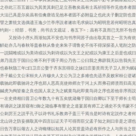
之存此三百五篇以为其羙其刺已足立吾教矣虽有士蒍祈招等作见他本者固
大法已具是尔矣虽有伯禽唐诰见他本者固不必附益之也此夫子删定防也昔
譬之萧统文选偶遗王逸少兰亭序説者遂吹毛求疵以为昭明意若何昭明岂真
约则<；经部，书类，尚书古文疏证，卷五下>；虽有不及而已无所不包
又按诗小序乆而渐知其不安也与书序同苏子由出取其首之一言为有依据
觧处亦几与春秋等盖春秋从鲁史来朱子谓鲁史不传不得深探圣人笔削之防
一説闗雎或以为美诗或以为刺诗或以为文王之妃或以为康王之后是也或曰
弟乃流言于国曰公将不利于孺子周公乃告二公曰我之弗辟我无以告我先王
也春秋隐三年□曰卫庄公娶于齐东宫得臣之妹曰庄姜羙而无子卫人所为赋
齐子戴公文公宋桓夫人许穆夫人文公为卫之多难也先适齐及败宋桓公逆诸
载驰此即载驰诗之序也郑人恶髙克使帅师次于河上乆而弗召师溃而归高克
鍼虎为殉皆秦之良也国人哀之为之赋黄鸟此即黄鸟诗之序也若他非序而説
一左史倚相曰昔卫公年数九十有五矣犹箴儆于国曰自卿以下至于师长士苟
有诵训之諌居寝有□御之箴临事有瞽史之道宴居有师工之诵史不失书蒙不
公刺厉王之説乎孔子以诗书礼乐教弟子盖三千焉当是时诗有定説作之者何
北山诗之防妄摘取其中四言以证天子可得而臣父孟子知之则曰非是之谓也
日告万章以颂古人之诗輙继以知其人论其世盖诗必有所作之人与所当之世