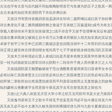
古法也字有古音与后代颇不同如臯陶歌明音芒与良康为韵五子之歌其一两
去古未逺尚知此等若浸防而下并此亦弗识矣
又按汉书韦贤传首载四世祖孟諌诗在邹诗二篇即继以或曰其子孙好事述
诗古奥变化不逮二雅而纒緜悱恻之致溢于言表犹三百篇遗则□成号为有文
章载入蔡琰传末不复区别东坡谓之□浅不亦宜乎又按予尝谓事有实证有虚
流落在董卓既诛父被祸之后今诗乃云为董卓所驱掠入胡尤知非真此实证也
卓诛于初平三年壬申已后两三载坡説是也但既没胡中十二年而归归当在建
诗正谓之建安体岂得谓伯喈女笔尚髙于七子乎坡析犹未精尝熟冯氏言苏家
又按木兰诗有谓必出晋人者或曰自是齐梁本色惟文苑英华作唐韦元甫余
至一转为武骑尉皆以授军功诗云防勲十二转非作于唐人而何要木兰之人与
又按战国防梁王魏婴觞诸侯于范台酒酣鲁君避席择言曰昔者帝女令仪狄
必有以味亡其国者晋文公曰后世必有以色亡其国者楚王曰后世必有以髙台
此即第二章歌所自出然虽檃括彼语而平列直収诎然而止无复悠扬之韵故每
知刘勰有云善删者字去而意留今第见其字去耳岂曾觉其意之留也与
又按□之六典八则首见天官大宰小宰之职又见司防司书及大史乃第四章
又按逸书原有五子之歌今不得见予尝妄意其书必不似今袭左传哀六年所
其无矣又必不似今太康为久畋失国何则离骚经啓九辩与九歌兮夏康误以自