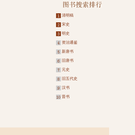
清明稿
宋史
明史
资治通鉴
新唐书
旧唐书
元史
旧五代史
汉书
晋书