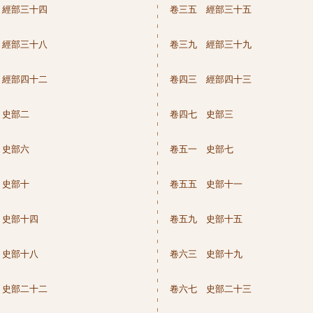
 經部三十四
卷三五 經部三十五
 經部三十八
卷三九 經部三十九
 經部四十二
卷四三 經部四十三
 史部二
卷四七 史部三
 史部六
卷五一 史部七
 史部十
卷五五 史部十一
 史部十四
卷五九 史部十五
 史部十八
卷六三 史部十九
 史部二十二
卷六七 史部二十三