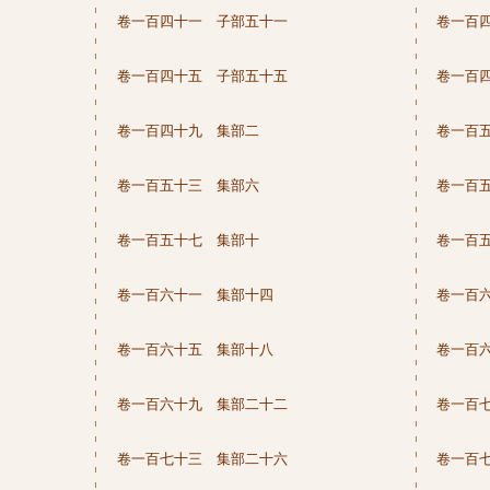
卷一百四十一 子部五十一
卷一百
卷一百四十五 子部五十五
卷一百
卷一百四十九 集部二
卷一百
卷一百五十三 集部六
卷一百
卷一百五十七 集部十
卷一百
卷一百六十一 集部十四
卷一百
卷一百六十五 集部十八
卷一百
卷一百六十九 集部二十二
卷一百
卷一百七十三 集部二十六
卷一百