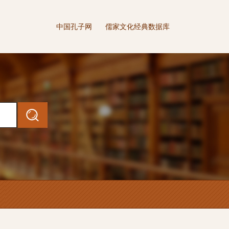
中国孔子网
儒家文化经典数据库