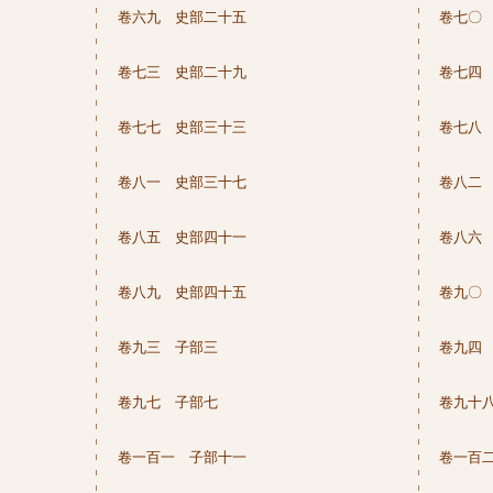
卷六九 史部二十五
卷七〇
卷七三 史部二十九
卷七四
卷七七 史部三十三
卷七八
卷八一 史部三十七
卷八二
卷八五 史部四十一
卷八六
卷八九 史部四十五
卷九〇
卷九三 子部三
卷九四
卷九七 子部七
卷九十
卷一百一 子部十一
卷一百