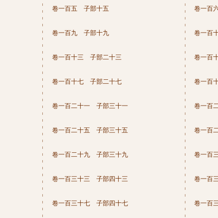
卷一百五 子部十五
卷一百
卷一百九 子部十九
卷一百
卷一百十三 子部二十三
卷一百
卷一百十七 子部二十七
卷一百
卷一百二十一 子部三十一
卷一百
卷一百二十五 子部三十五
卷一百
卷一百二十九 子部三十九
卷一百
卷一百三十三 子部四十三
卷一百
卷一百三十七 子部四十七
卷一百