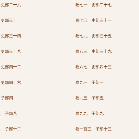
 史部二十六
卷七一 史部二十七
 史部三十
卷七五 史部三十一
 史部三十四
卷七九 史部三十五
 史部三十八
卷八三 史部三十九
 史部四十二
卷八七 史部四十三
 史部四十六
卷九一 子部一
 子部四
卷九五 子部五
八 子部八
卷九九 子部九
二 子部十二
卷一百三 子部十三