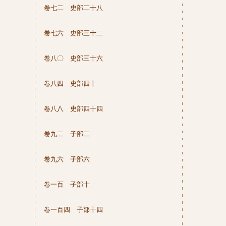
卷七二 史部二十八
卷七六 史部三十二
卷八〇 史部三十六
卷八四 史部四十
卷八八 史部四十四
卷九二 子部二
卷九六 子部六
卷一百 子部十
卷一百四 子部十四