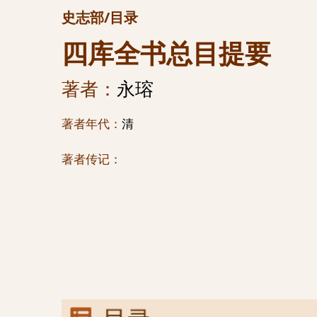
史志部/目录
四库全书总目提要
著者：
永瑢
著者年代：
清
著者传记：