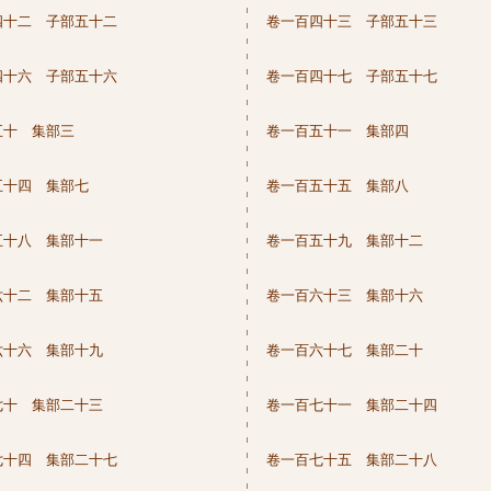
四十二 子部五十二
卷一百四十三 子部五十三
四十六 子部五十六
卷一百四十七 子部五十七
五十 集部三
卷一百五十一 集部四
五十四 集部七
卷一百五十五 集部八
五十八 集部十一
卷一百五十九 集部十二
六十二 集部十五
卷一百六十三 集部十六
六十六 集部十九
卷一百六十七 集部二十
七十 集部二十三
卷一百七十一 集部二十四
七十四 集部二十七
卷一百七十五 集部二十八