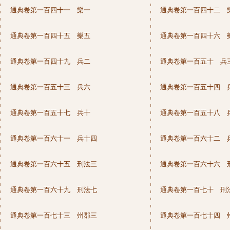
通典卷第一百四十一 樂一
通典卷第一百四十二 
通典卷第一百四十五 樂五
通典卷第一百四十六 
通典卷第一百四十九 兵二
通典卷第一百五十 兵
通典卷第一百五十三 兵六
通典卷第一百五十四 
通典卷第一百五十七 兵十
通典卷第一百五十八 
通典卷第一百六十一 兵十四
通典卷第一百六十二 
通典卷第一百六十五 刑法三
通典卷第一百六十六 
通典卷第一百六十九 刑法七
通典卷第一百七十 刑
通典卷第一百七十三 州郡三
通典卷第一百七十四 