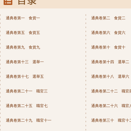
通典卷第一 食貨一
通典卷第二 食貨二
通典卷第五 食貨五
通典卷第六 食貨六
通典卷第九 食貨九
通典卷第十 食貨十
通典卷第十三 選舉一
通典卷第十四 選舉二
通典卷第十七 選舉五
通典卷第十八 選舉六
通典卷第二十一 職官三
通典卷第二十二 職官
通典卷第二十五 職官七
通典卷第二十六 職官
通典卷第二十九 職官十一
通典卷第三十 職官十