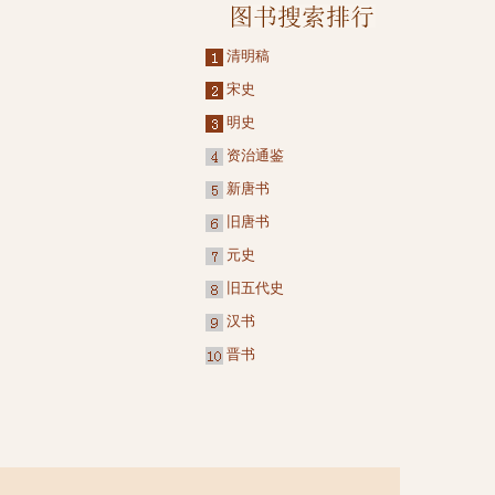
清明稿
宋史
明史
资治通鉴
新唐书
旧唐书
元史
旧五代史
汉书
晋书