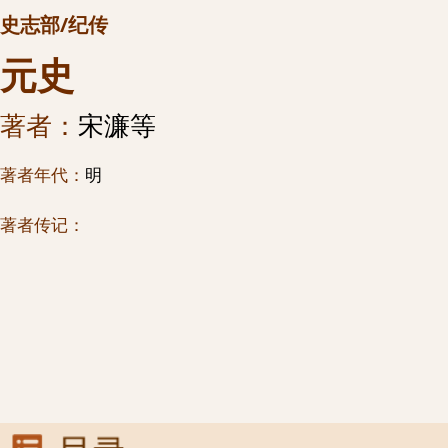
史志部/纪传
元史
著者：
宋濂等
著者年代：
明
著者传记：