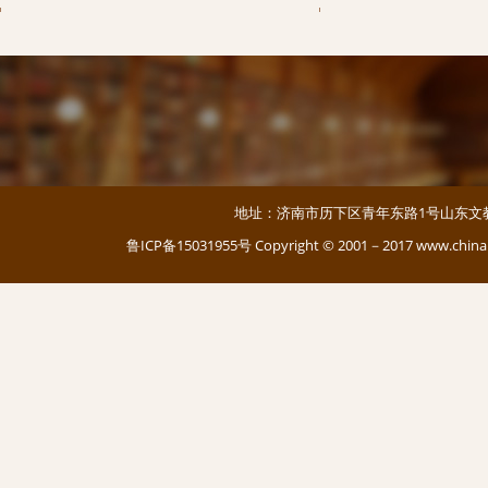
地址：济南市历下区青年东路1号山东文教大厦 邮编：
鲁ICP备15031955号
Copyright © 2001－2017 www.c