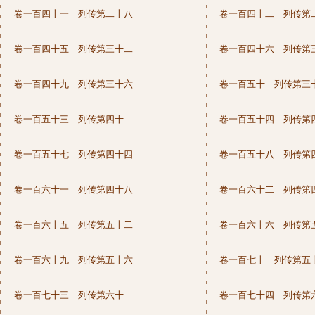
卷一百四十一 列传第二十八
卷一百四十二 列传第
卷一百四十五 列传第三十二
卷一百四十六 列传第
卷一百四十九 列传第三十六
卷一百五十 列传第三
卷一百五十三 列传第四十
卷一百五十四 列传第
卷一百五十七 列传第四十四
卷一百五十八 列传第
卷一百六十一 列传第四十八
卷一百六十二 列传第
卷一百六十五 列传第五十二
卷一百六十六 列传第
卷一百六十九 列传第五十六
卷一百七十 列传第五
卷一百七十三 列传第六十
卷一百七十四 列传第