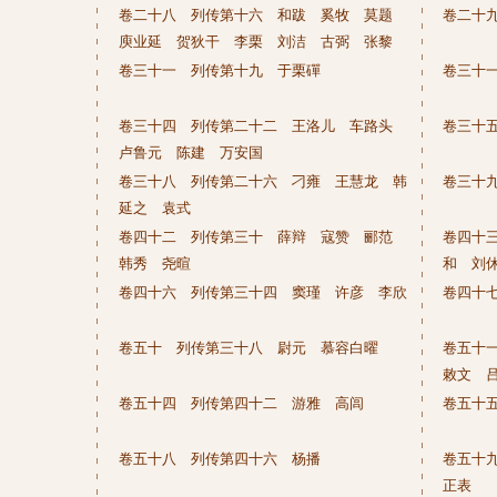
卷二十八 列传第十六 和跋 奚牧 莫题
卷二十
庾业延 贺狄干 李栗 刘洁 古弼 张黎
卷三十一 列传第十九 于栗磾
卷三十
卷三十四 列传第二十二 王洛儿 车路头
卷三十
卢鲁元 陈建 万安国
卷三十八 列传第二十六 刁雍 王慧龙 韩
卷三十
延之 袁式
卷四十二 列传第三十 薛辩 寇赞 郦范
卷四十
韩秀 尧暄
和 刘
卷四十六 列传第三十四 窦瑾 许彦 李欣
卷四十
卷五十 列传第三十八 尉元 慕容白曜
卷五十
敕文 
卷五十四 列传第四十二 游雅 高闾
卷五十
卷五十八 列传第四十六 杨播
卷五十
正表