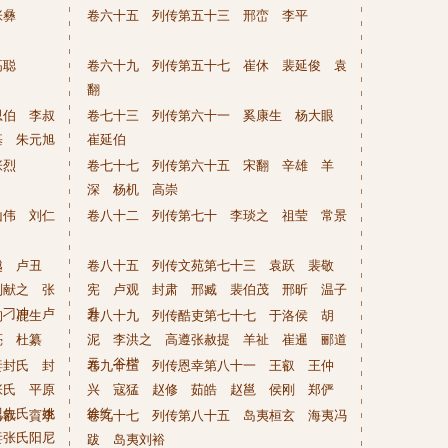
张彝
卷六十五 列传第五十三 邢峦 李平
高聪
卷六十九 列传第五十七 崔休 裴延俊 袁
翻
思伯 李叔
卷七十三 列传第六十一 奚康生 杨大眼
基 朱元旭
崔延伯
张烈
卷七十七 列传第六十五 宋翻 辛雄 羊
深 杨机 高崇
山伟 刘仁
卷八十二 列传第七十 李琰之 祖莹 常景
越 卢丑
卷八十五 列传文苑第七十三 袁跃 裴敬
刘献之 张
宪 卢观 封肃 邢臧 裴伯茂 邢昕 温子
 刁冲 卢
升
恂 鹿生
卷八十九 列传酷吏第七十七 于洛侯 胡
亮 杜纂
泥 李洪之 高遵张赦提 羊祉 崔暹 郦道
元 谷楷
妻封氏 封
卷九十三 列传恩幸第八十一 王叡 王仲
张氏 平原
兴 寇猛 赵修 茹皓 赵邕 侯刚 郑俨
兕先氏 姚
徐纥
马叡 賨李
卷九十七 列传第八十五 岛夷桓玄 海夷冯
妻张氏阳尼
跋 岛夷刘裕