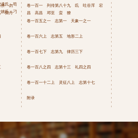
妃孟氏 苟
百济 勿
卷一百一 列传第八十九 氐 吐谷浑 宕
女姚氏 刁
奚 契丹
昌 高昌 邓至 蛮 獠
卷一百五之一 志第一 天象一之一
四
卷一百六上 志第五 地形二上
卷一百七下 志第九 律历三下
三
卷一百八之四 志第十三 礼四之四
卷一百一十二上 灵征八上 志第十七
附录