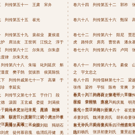
三 列传第五十一 王肃 宋弁
卷六十四 列传第五十二 郭祚 
七 列传第五十五 崔光
卷六十八 列传第五十六 甄琛 
一 列传第五十九 裴叔业 夏侯道
卷七十二 列传第六十 阳尼 贾
元护 席法友 王世弼 江悦之 淳于
虎 路恃庆 房亮 曹世表 潘永
苗
五 列传第六十三 尔朱兆 尔朱彦
卷七十六 列传第六十四 卢同 
朱度律 尔朱天光
 列传第六十八 朱瑞 叱列延庆 斛
卷八十一 列传第六十九 綦俊 
贾显度 樊子鹄 贺拔胜 侯莫陈悦
之 宇文忠之
三下 列传外戚第七十一下 高肇 于
卷八十四 列传儒林第七十二 梁
国珍 李延实
张伟 梁祚 平恒 陈奇 常爽 
吾贵 刘兰孙惠蔚 徐遵明 董徵
七 列传节义第七十五 于什门 段
卷八十八 列传良吏第七十六 张
景裕 李同轨 李业兴
文德 汲固 王玄威 娄提 刘渴侯
张应 宋世景 路邕 阎庆胤 明
 于提马八龙 门文爱 晁清 刘侯
裴佗 窦瑗羊敦 苏淑
一 列传术艺第七十九 晁崇 张渊
卷九十二 列传列女第八十 崔览
祖兴 邵洪哲 王荣世 胡小虎 孙道
王早 耿玄 刘灵助 江式 周澹 李
卓妻刘氏 魏溥妻房氏 胡长命妻
 张安祖 王闾
謇 王显 崔彧 蒋少游
女子孙氏房爱亲妻崔氏 泾州贞女
五 列传第八十三 匈奴刘聪 羯胡石
卷九十六 列传第八十四 僣晋司
氏妇杨氏 张洪初妻刘氏 董景起
弗刘虎 徒何慕容廆 临渭氐苻健 羌
雄