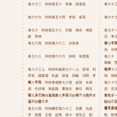
卷六十二 列传第五十 李彪 高道悦
卷六十
卷六十六 列传第五十四 李崇 崔亮
卷六十
卷七十 列传第五十八 刘藻 傅永 傅竖
卷七十
眼 李神
迁 李
诞 李
卷七十四 列传第六十二 尔朱荣
卷七十
伯 尔
卷七十八 列传第六十六 孙绍 张普惠
卷八十
斯椿 
侯渊
卷八十三上 列传外戚第七十一上 贺讷 刘
卷八十
罗辰 姚黄眉 杜超 贺迷 闾毗 冯熙 李
劲 胡
峻 李惠
卷八十六 列传孝感第七十四 赵琰 长孙
卷八十
虑 乞伏保 孙益德 董洛生 杨引 阎元
进 石
明 吴悉达 王续生 李显达 张升 仓跋
朱长生
卷九十 列传逸士第七十八 眭夸 冯亮 李
卷九十
王崇 郭文恭
仁 石
谧 郑修
殷绍 
登李几
修 徐
卷九十四 列传阉官第八十二 宗爱 仇洛
卷九十
齐 段霸 王琚 赵黑 孙小 张宗之 剧
勒 铁