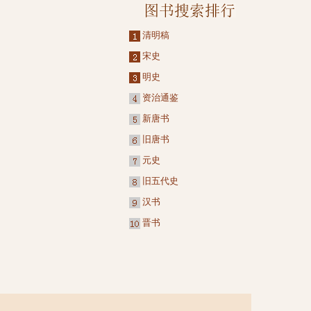
清明稿
宋史
明史
资治通鉴
新唐书
旧唐书
元史
旧五代史
汉书
晋书