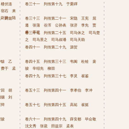
 楼伏连
卷三十一 列传第十九 于栗磾
 宿石 来
 尉拨 陆
逞 封懿
卷三十三 列传第二十一 宋隐 王宪 屈
遵 张蒲 谷浑 公孙表 张济 李先 贾
彝 薛提
卷三十七 列传第二十五 司马休之 司马楚
之 司马景之 司马叔璠 司马天助
卷四十一 列传第二十九 源贺
伊馛 乙
卷四十五 列传第三十三 韦阆 杜铨 裴
 费于 孟
骏 辛绍先 柳崇
卷四十九 列传第三十七 李灵 崔鉴
方回 胡
卷五十三 列传第四十一 李孝伯 李冲
阚骃 刘
崔辩
卷五十七 列传第四十五 高祐 崔挺
程骏
卷六十一 列传第四十九 薛安都 毕众敬
沈文秀 张谠 田益宗 孟表