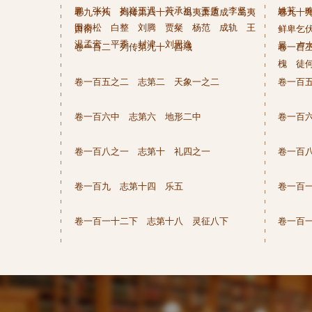
鹏 张祐 抱嶷王遇 苻承祖 王质 李坚
姚苌 
卷九十八 列传第八十六 岛夷萧道成 岛夷
卷九十
田秦松 白整 刘腾 贾粲 杨范 成轨 王
萧衍
鲜卑乞
温孟鸾 平季 封津 刘思逸
暠 卢
卷一百二 列传第九十 西域
卷一百
槐 徒
卷一百五之二 志第二 天象一之二
卷一百
卷一百六中 志第六 地形二中
卷一百
卷一百八之一 志第十 礼四之一
卷一百
卷一百九 志第十四 乐五
卷一百
卷一百一十二下 志第十八 灵征八下
卷一百