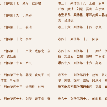
九 列传第十七 奚斤 叔孙建
卷三十 列传第十八 王建 安同
丘堆 娥清 刘尼 奚眷 车伊洛
大千周几 豆代田 周观 闾大肥
一 列传第十九 于栗磾
卷三十二 列传第二十 高湖 崔
真 吕洛拔
五 列传第二十三 崔浩
卷三十六 列传第二十四 李顺
九 列传第二十七 李宝
卷四十 列传第二十八 陆俟
三 列传第三十一 严棱 毛修之 唐
卷四十四 列传第三十二 罗结 
休宾 房法寿
瑰 和其奴 苟颓 薛野 宇文福
威
七 列传第三十五 卢玄
卷四十八 列传第三十六 高允
一 列传第三十九 韩茂 皮豹子 封
卷五十二 列传第四十 赵逸 胡
吕罗汉 孔伯恭
叟 宋繇 张湛 宗钦 段承根 
昞 赵柔索敞 阴仲达
五 列传第四十三 游明根 刘芳
卷五十六 列传第四十四 郑羲 
九 列传第四十七 刘昶 萧宝夤 萧
卷六十 列传第四十八 韩麒麟 