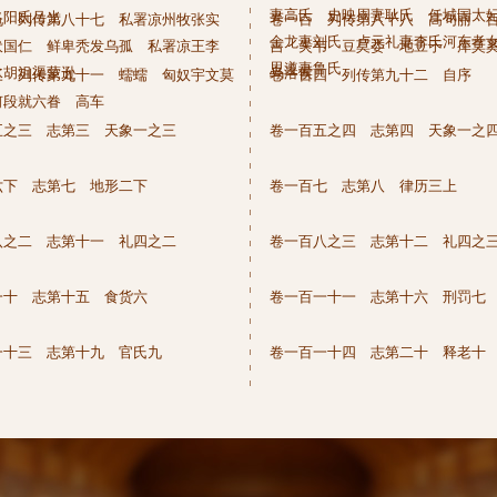
妻高氏 史映周妻耿氏 任城国太
略阳氐吕光
九 列传第八十七 私署凉州牧张实
卷一百 列传第八十八 高句丽 
金龙妻刘氏 卢元礼妻李氏河东孝
伏国仁 鲜卑秃发乌孤 私署凉王李
吉 失韦 豆莫娄 地豆于 库莫
思遵妻鲁氏
水胡沮渠蒙逊
乌洛侯
三 列传第九十一 蠕蠕 匈奴宇文莫
卷一百四 列传第九十二 自序
何段就六眷 高车
五之三 志第三 天象一之三
卷一百五之四 志第四 天象一之
六下 志第七 地形二下
卷一百七 志第八 律历三上
八之二 志第十一 礼四之二
卷一百八之三 志第十二 礼四之
一十 志第十五 食货六
卷一百一十一 志第十六 刑罚七
一十三 志第十九 官氏九
卷一百一十四 志第二十 释老十