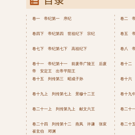
卷一 帝纪第一 序纪
卷二 
卷四下 帝纪第四 世祖纪下 宗纪
卷五 
卷七下 帝纪第七下 高祖纪下
卷八 
卷十一 帝纪第十一 前废帝广陵王 后废
卷十二
帝 安定王 出帝平阳王
卷十五 列传第三 昭成子孙
卷十六
卷十九上 列传第七上 景穆十二王
卷十九
卷二十一上 列传第九上 献文六王
卷二十
卷二十四 列传第十二 燕凤 许谦 张衮
卷二十
崔玄伯 邓渊