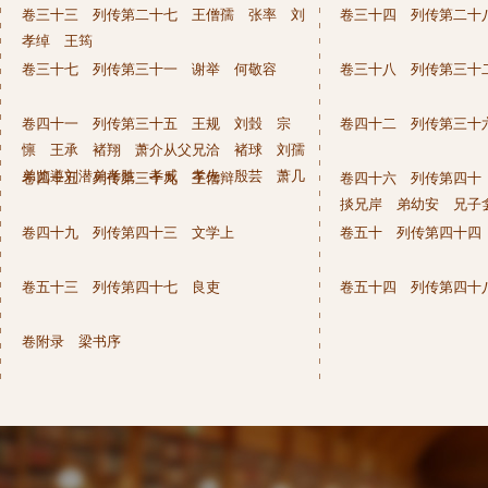
卷三十三 列传第二十七 王僧孺 张率 刘
卷三十四 列传第二十
孝绰 王筠
卷三十七 列传第三十一 谢举 何敬容
卷三十八 列传第三十
卷四十一 列传第三十五 王规 刘瑴 宗
卷四十二 列传第三十
懔 王承 褚翔 萧介从父兄洽 褚球 刘孺
弟览遵刘潜弟孝胜 孝威 孝先 殷芸 萧几
卷四十五 列传第三十九 王僧辩
卷四十六 列传第四十
掞兄岸 弟幼安 兄子
卷四十九 列传第四十三 文学上
卷五十 列传第四十四
卷五十三 列传第四十七 良吏
卷五十四 列传第四十
卷附录 梁书序