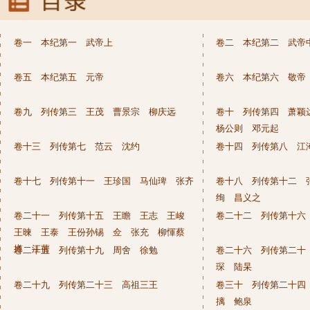
卷一 本纪第一 武帝上
卷二 本纪第二 武帝
卷五 本纪第五 元帝
卷六 本纪第六 敬帝
卷九 列传第三 王茂 曹景宗 柳庆远
卷十 列传第四 萧
杨公则 邓元起
卷十三 列传第七 范云 沈约
卷十四 列传第八 江
卷十七 列传第十一 王珍国 马仙琕 张齐
卷十八 列传第十二 
绚 昌义之
卷二十一 列传第十五 王瞻 王志 王峻
卷二十二 列传第十六
王暕 王泰 王份孙锡 佥 张充 柳惲蔡
撙 江蒨
卷二十五 列传第十九 周舍 徐勉
卷二十六 列传第二十
琛 陆杲
卷二十九 列传第二十三 高祖三王
卷三十 列传第二十四
摛 鲍泉