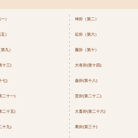
第一）
坤卦（第二）
第五）
讼卦（第六）
（第九）
履卦（第十）
第十三)
大有卦(第十四)
十七)
蛊卦(第十八)
第二十一)
贲卦(第二十二)
第二十五)
大畜卦(第二十六)
二十九)
离卦(第三十)