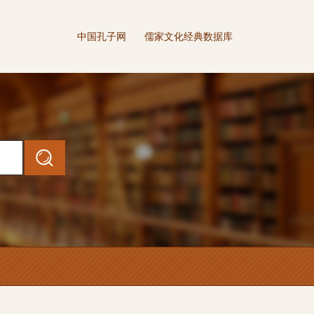
中国孔子网
儒家文化经典数据库