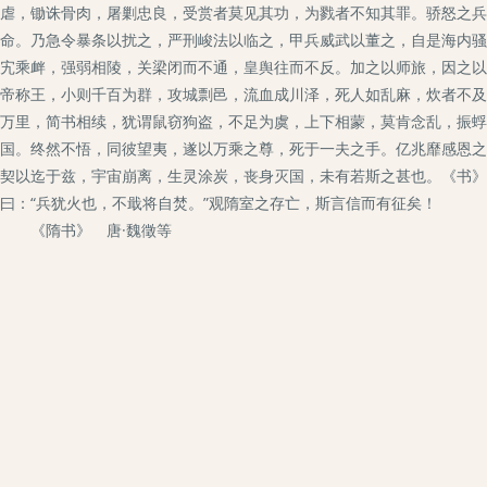
虐，锄诛骨肉，屠剿忠良，受赏者莫见其功，为戮者不知其罪。骄怒之兵
命。乃急令暴条以扰之，严刑峻法以临之，甲兵威武以董之，自是海内骚
宄乘衅，强弱相陵，关梁闭而不通，皇舆往而不反。加之以师旅，因之以
帝称王，小则千百为群，攻城剽邑，流血成川泽，死人如乱麻，炊者不及
万里，简书相续，犹谓鼠窃狗盗，不足为虞，上下相蒙，莫肯念乱，振蜉
国。终然不悟，同彼望夷，遂以万乘之尊，死于一夫之手。亿兆靡感恩之
契以迄于兹，宇宙崩离，生灵涂炭，丧身灭国，未有若斯之甚也。《书》曰
曰：“兵犹火也，不戢将自焚。”观隋室之存亡，斯言信而有征矣！
《隋书》 唐·魏徵等