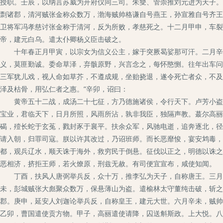
授职。壬辰，以纳言苏威为开府仪同三司。朱燮、管崇推刘元进为天子。
剽诸郡，清河贼张金称众数万，渤海贼帅格谦自号燕王，孙宣雅自号齐王
卫将军冯孝慈讨张金称于清河，反为所败，孝慈死之。十二月甲申，车裂
帝，建元白乌。遣太仆卿杨义臣击破之。
十年春正月甲寅，以宗女为信义公主，嫁于突厥曷娑那可汗。二月辛未
义，莫匪勤诚。委命草泽，弃骸原野，兴言念之，每怀愍恻。往年出车问
三军犹儿戏，视人命如草芥，不遵成规，坐贻挠退，遂令死亡者众，不及
泽及枯骨，用弘仁者之惠。”辛卯，诏曰：
黄帝五十二战，成汤二十七征，方乃德施诸侯，令行天下。卢芳小盗，
宝业，君临天下，日月所照，风雨所沾，孰非我臣，独隔声教。蕞尔高丽
碣，殪长蛇于玄菟，戮封豕于襄平。扶余众军，风驰电逝，追奔逐北，径
请入朝，归罪司寇。朕以许其改过，乃诏班师。而长恶靡悛，宴安鸩毒，
都，观兵辽水，顺天诛于海外，救穷民于倒悬。征伐以正之，明德以诛之
恶相济，挤拒王师，若火燎原，刑兹无赦。有司便宜宣布，咸使知闻。
丁酉，扶风人唐弼举兵反，众十万，推李弘为天子，自称唐王。三月壬
未，彭城贼张大彪聚众数万，保悬薄山为盗。遣榆林太守董纯击破，斩之
郡。庚申，延安人刘迦论举兵反，自称皇王，建元大世。六月辛未，贼帅
乙卯，曹国遣使贡方物。甲子，高丽遣使请降，囚送斛斯政。上大悦。八