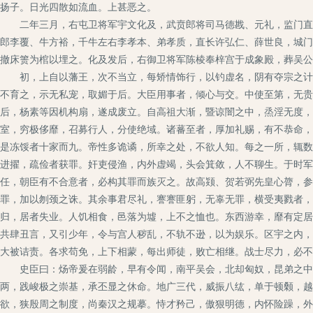
扬子。日光四散如流血。上甚恶之。
二年三月，右屯卫将军宇文化及，武贲郎将司马德戡、元礼，监门直阁
郎李覆、牛方裕，千牛左右李孝本、弟孝质，直长许弘仁、薛世良，城门
撤床箦为棺以埋之。化及发后，右御卫将军陈棱奉梓宫于成象殿，葬吴公
初，上自以藩王，次不当立，每矫情饰行，以钓虚名，阴有夺宗之计。
不育之，示无私宠，取媚于后。大臣用事者，倾心与交。中使至第，无贵
后，杨素等因机构扇，遂成废立。自高祖大渐，暨谅闇之中，烝淫无度，
室，穷极侈靡，召募行人，分使绝域。诸蕃至者，厚加礼赐，有不恭命，
是冻馁者十家而九。帝性多诡谲，所幸之处，不欲人知。每之一所，辄数
进擢，疏俭者获罪。奸吏侵渔，内外虚竭，头会箕敛，人不聊生。于时军
任，朝臣有不合意者，必构其罪而族灭之。故高颎、贺若弼先皇心膂，参
罪，加以刎颈之诛。其余事君尽礼，謇謇匪躬，无辜无罪，横受夷戮者，
归，居者失业。人饥相食，邑落为墟，上不之恤也。东西游幸，靡有定居
共肆丑言，又引少年，令与宫人秽乱，不轨不逊，以为娱乐。区宇之内，
大被诘责。各求苟免，上下相蒙，每出师徒，败亡相继。战士尽力，必不
史臣曰：炀帝爰在弱龄，早有令闻，南平吴会，北却匈奴，昆弟之中，
两，践峻极之崇基，承丕显之休命。地广三代，威振八纮，单于顿颡，越
欲，狭殷周之制度，尚秦汉之规摹。恃才矜己，傲狠明德，内怀险躁，外