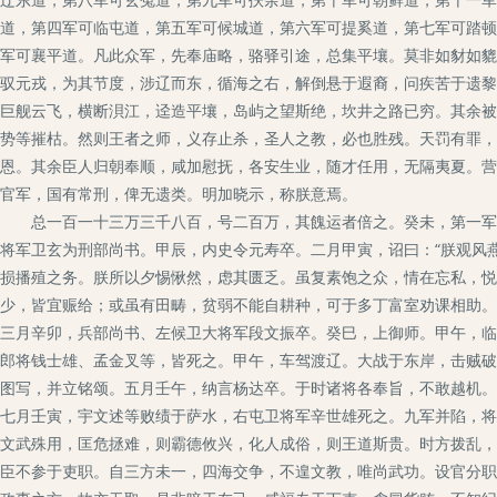
道，第四军可临屯道，第五军可候城道，第六军可提奚道，第七军可踏顿
军可襄平道。凡此众军，先奉庙略，骆驿引途，总集平壤。莫非如豺如貔
驭元戎，为其节度，涉辽而东，循海之右，解倒悬于遐裔，问疾苦于遗黎
巨舰云飞，横断浿江，迳造平壤，岛屿之望斯绝，坎井之路已穷。其余被
势等摧枯。然则王者之师，义存止杀，圣人之教，必也胜残。天罚有罪，
恩。其余臣人归朝奉顺，咸加慰抚，各安生业，随才任用，无隔夷夏。营
官军，国有常刑，俾无遗类。明加晓示，称朕意焉。
总一百一十三万三千八百，号二百万，其餽运者倍之。癸未，第一军发
将军卫玄为刑部尚书。甲辰，内史令元寿卒。二月甲寅，诏曰：“朕观风
损播殖之务。朕所以夕惕愀然，虑其匮乏。虽复素饱之众，情在忘私，悦
少，皆宜赈给；或虽有田畴，贫弱不能自耕种，可于多丁富室劝课相助。
三月辛卯，兵部尚书、左候卫大将军段文振卒。癸巳，上御师。甲午，临
郎将钱士雄、孟金叉等，皆死之。甲午，车驾渡辽。大战于东岸，击贼破
图写，并立铭颂。五月壬午，纳言杨达卒。于时诸将各奉旨，不敢越机。
七月壬寅，宇文述等败绩于萨水，右屯卫将军辛世雄死之。九军并陷，将
文武殊用，匡危拯难，则霸德攸兴，化人成俗，则王道斯贵。时方拨乱，
臣不参于吏职。自三方未一，四海交争，不遑文教，唯尚武功。设官分职