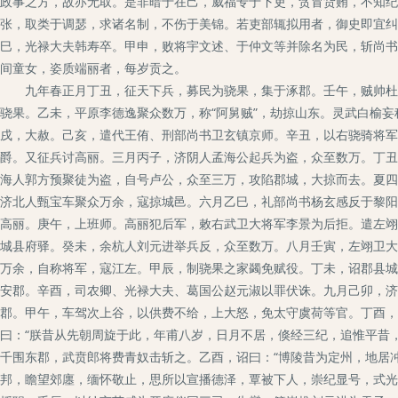
政事之方，故亦无取。是非暗于在己，威福专于下吏，贪冒货贿，不知纪
张，取类于调瑟，求诸名制，不伤于美锦。若吏部辄拟用者，御史即宜纠
巳，光禄大夫韩寿卒。甲申，败将宇文述、于仲文等并除名为民，斩尚书
间童女，姿质端丽者，每岁贡之。
九年春正月丁丑，征天下兵，募民为骁果，集于涿郡。壬午，贼帅杜彦
骁果。乙未，平原李德逸聚众数万，称“阿舅贼”，劫掠山东。灵武白榆妄
戌，大赦。己亥，遣代王侑、刑部尚书卫玄镇京师。辛丑，以右骁骑将军
爵。又征兵讨高丽。三月丙子，济阴人孟海公起兵为盗，众至数万。丁丑
海人郭方预聚徒为盗，自号卢公，众至三万，攻陷郡城，大掠而去。夏四
济北人甄宝车聚众万余，寇掠城邑。六月乙巳，礼部尚书杨玄感反于黎阳
高丽。庚午，上班师。高丽犯后军，敕右武卫大将军李景为后拒。遣左翊
城县府驿。癸未，余杭人刘元进举兵反，众至数万。八月壬寅，左翊卫大
万余，自称将军，寇江左。甲辰，制骁果之家蠲免赋役。丁未，诏郡县城
安郡。辛酉，司农卿、光禄大夫、葛国公赵元淑以罪伏诛。九月己卯，济
郡。甲午，车驾次上谷，以供费不给，上大怒，免太守虞荷等官。丁酉，
曰：“朕昔从先朝周旋于此，年甫八岁，日月不居，倏经三纪，追惟平昔
千围东郡，武贲郎将费青奴击斩之。乙酉，诏曰：“博陵昔为定州，地居
邦，瞻望郊廛，缅怀敬止，思所以宣播德泽，覃被下人，崇纪显号，式光