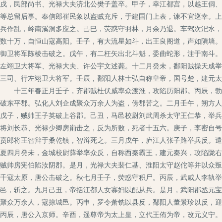
戌，民部尚书、光禄大夫济北公樊子盖卒。甲子，幸江都宫，以越王侗、
等总留后事。奉信郎崔民象以盗贼充斥，于建国门上表，谏不宜巡幸。上
兵作乱，岭南溪洞多应之。己巳，荧惑守羽林，月余乃退。车驾次汜水，
数十万，自恒山寇高阳。壬子，有大流星如斗，出王良阁道，声如隤墙。
御卫将军陈棱击破之。戊午，有二枉矢出北斗魁，委曲蛇形，注于南斗。
左翊卫大将军、光禄大夫、许公宇文述薨。十二月癸未，鄱阳贼操天成举
三司、行左翊卫大将军。壬辰，鄱阳人林士弘自称皇帝，国号楚，建元太
十三年春正月壬子，齐郡贼杜伏威率众渡淮，攻陷历阳郡。丙辰，勃海
破东平郡。弘化人刘企成聚众万余人为盗，傍郡苦之。二月壬午，朔方人
戊子，贼帅王子英破上谷郡。己丑，马邑校尉刘武周杀太守王仁恭，举兵
将刘长恭、光禄少卿房崱击之，反为所败，死者十五六。庚子，李密自号
贲郎将王智辩于桑乾镇，智辩死之。三月戊午，庐江人张子路举兵反。遣
夏四月癸未，金城校尉薛举率众反，自称西秦霸王，建元秦兴，攻陷陇右
贼帅房宪伯陷汝阴郡。是月，光禄大夫裴仁基、淮阳太守赵佗等并以众叛
千寇太原，唐公击破之。秋七月壬子，荧惑守积尸。丙辰，武威人李轨举
邑，斩之。九月己丑，帝括江都人女寡妇以配从兵。是月，武阳郡丞元宝
聚众万余人，寇掠城邑。丙申，罗令萧铣以县反，鄱阳人董景珍以反，迎
丙辰，唐公入京师。辛酉，遥尊帝为太上皇，立代王侑为帝，改元义宁。