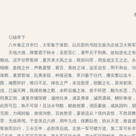
◎炀帝下
八年春正月辛巳，大军集于涿郡。以兵部尚书段文振为左候卫大将军
天地大德，降繁霜于秋令；圣哲至仁，著甲兵于刑典。故知造化之有肃
顺动。况乎甘野誓师，夏开承大禹之业；商郊问罪，周发成文王之志。永
细柳、盘桃之外，声教爰暨，紫舌、黄枝之域，远至迩安，罔不和会。功
诛戳，巢窟暂倾，乱离多阻，种落还集。萃川薮于往代，播实繁以迄今，
图，掩慝怀奸，唯日不足。移告之严，未尝面受，朝觐之礼，莫肯躬亲。
伐，已漏天网，既缓前擒之戮，未即后服之诛。曾不怀恩，翻为长恶，乃
同禀正朔，遂复夺攘琛赆，遏绝往来，虐及弗辜，诚而遇祸。輶轩奉使，
此而可忍，孰不可容！且法令苛酷，赋敛烦重，强臣豪族，咸执国钧，朋
无期，力竭转输，身填沟壑。百姓愁苦，爰谁适从？境内哀惶，不胜其弊
罪，无俟再驾。于是亲总六师，用申九伐，拯厥阽危，协从天意，殄兹逋
誓旅而后行，三令五申，必胜而后战。左第一军可镂方道。第二军可长岑
辽东道，第八军可玄菟道，第九军可扶余道，第十军可朝鲜道，第十一军