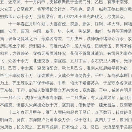
丑，还京师。十一月丙申，支解斛斯政于金光门外。乙巳，有事于南郊。
永安王，众至数万。将军潘长文讨之，不能克。是月，贼帅王德仁拥众数
贼帅孟让众十余万，据都梁宫。遣江都郡丞王世充击破之，尽虏其众。
十一年春正月甲午朔，大宴百僚。突厥、新罗、靺鞨、毕大辞、诃咄、
阗、安国、曹国、何国、穆国、毕、衣密、失范延、伽折、契丹等国并遣
夷，设鱼龙曼延之乐，颁赐各有差。二月戊辰，贼帅杨仲绪率众万余，攻
所以宅土宁邦，禁邪固本。而近代战争，居人散逸，田畴无伍，郛郭不修
相容，力役兼济，穿窬无所厝其奸宄，萑蒲不得聚其逋逃。有司具为事条
飞，众各十余万，北连突厥，南寇赵。五月丁酉，杀右骁卫大将军、光禄
郡。己酉，幸太原，避暑汾阳宫。秋七月己亥，淮南人张起绪举兵为盗，
毕可汗率骑数十万，谋袭乘舆，义成公主遣使告变。壬申，车驾驰幸雁门
乃止。齐王暕以后军保于崞县。甲申，诏天下诸郡募兵，于是守令各来赴
于东都。丁卯，彭城人魏骐麟聚众万余为盗，寇鲁郡。壬申，贼帅卢明月
十一月乙卯，贼帅王须拔破高阳郡。十二月戊寅，有大流星如斛，坠明月
不能克。谯郡人朱粲拥众数十万，寇荆襄，僣称楚帝，建元昌达，汉南诸
十二年春正月甲午，雁门人翟松柏起兵于灵丘，众至数万，转攻傍县。
明而去。癸亥，东海贼卢公暹率众万余，保于苍山。夏四月丁巳，显阳门
为所败，长文死之。五月丙戌朔，日有蚀之，既。癸巳，大流星陨于吴郡